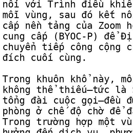
nối với Trình điều khiể
mỗi vùng, sau đó kết nố
cấp nền tảng của Zoom h
cung cấp (BYOC-P) để Đị
chuyển tiếp công cộng ch
đích cuối cùng.

Trong khuôn khổ này, mỗ
không thể thiếu—tức là 
tổng đài cuộc gọi—đều đ
phòng ở chế độ chờ để đ
Trong trường hợp một vù
hưởng đến dịch vụ, phươ