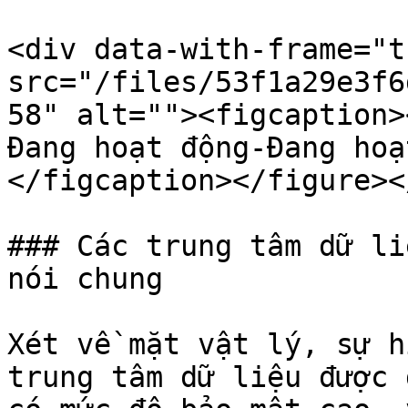
<div data-with-frame="t
src="/files/53f1a29e3f6
58" alt=""><figcaption>
Đang hoạt động-Đang hoạ
</figcaption></figure><
### Các trung tâm dữ li
nói chung

Xét về mặt vật lý, sự h
trung tâm dữ liệu được 