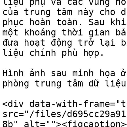
liệu phụ và các vùng ho
của trung tâm này cho đ
phục hoàn toàn. Sau khi
một khoảng thời gian bả
đưa hoạt động trở lại b
liệu chính phù hợp.

Hình ảnh sau minh họa ở
phòng trung tâm dữ liệu
<div data-with-frame="t
src="/files/d695cc29a91
8b" alt=""><figcaption>