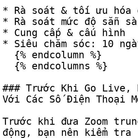
* Rà soát & tối ưu hóa 
* Rà soát mức độ sẵn sà
* Cung cấp & cấu hình

* Siêu chăm sóc: 10 ngà
  {% endcolumn %}

  {% endcolumns %}

### Trước Khi Go Live, 
Với Các Số Điện Thoại M
Trước khi đưa Zoom trun
động, bạn nên kiểm tra 