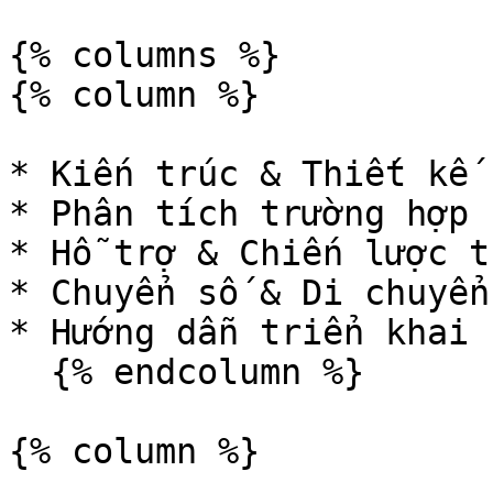
{% columns %}

{% column %}

* Kiến trúc & Thiết kế

* Phân tích trường hợp 
* Hỗ trợ & Chiến lược t
* Chuyển số & Di chuyển
* Hướng dẫn triển khai

  {% endcolumn %}

{% column %}
