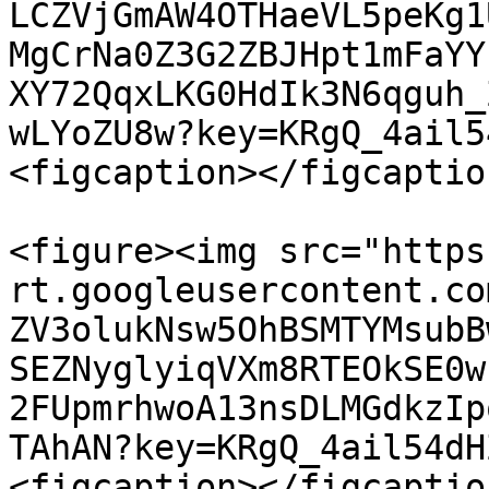
LCZVjGmAW4OTHaeVL5peKg1
MgCrNa0Z3G2ZBJHpt1mFaYY
XY72QqxLKG0HdIk3N6qguh_
wLYoZU8w?key=KRgQ_4ail5
<figcaption></figcaptio
<figure><img src="https
rt.googleusercontent.co
ZV3olukNsw5OhBSMTYMsubB
SEZNyglyiqVXm8RTEOkSE0w
2FUpmrhwoA13nsDLMGdkzIp
TAhAN?key=KRgQ_4ail54dH
<figcaption></figcaptio