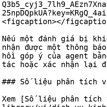
Q3b5_cyj3_7lh9_AEzn7Xna
25npDQpkUA?key=KRgQ_4ai
<figcaption></figcaptio
Nếu một đánh giá bị khi
nhận được một thông báo
hồi góp ý của agent bằn
tác hoặc xác nhận lại đ
### Số liệu phân tích v
Xem [Số liệu phân tích 