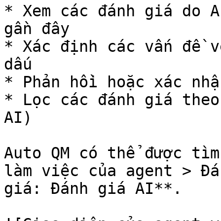
* Xem các đánh giá do A
gần đây

* Xác định các vấn đề v
dấu

* Phản hồi hoặc xác nhậ
* Lọc các đánh giá theo
AI)

Auto QM có thể được tìm
làm việc của agent > Đá
giá: Đánh giá AI**.
