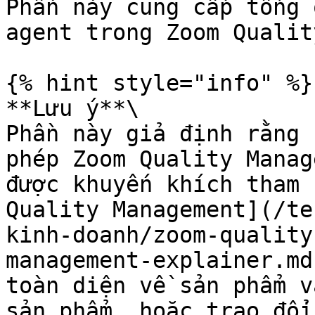
Phần này cung cấp tổng 
agent trong Zoom Qualit
{% hint style="info" %}

**Lưu ý**\

Phần này giả định rằng 
phép Zoom Quality Manag
được khuyến khích tham 
Quality Management](/te
kinh-doanh/zoom-quality
management-explainer.md
toàn diện về sản phẩm v
sản phẩm, hoặc trao đổi