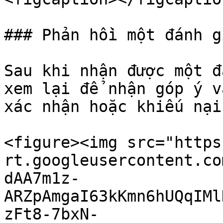
### Phản hồi một đánh gi
Sau khi nhận được một đ
xem lại để nhận góp ý v
xác nhận hoặc khiếu nại
<figure><img src="https
rt.googleusercontent.co
dAA7m1z-
ARZpAmgaI63kKmn6hUQqIMl
zFt8-7bxN-