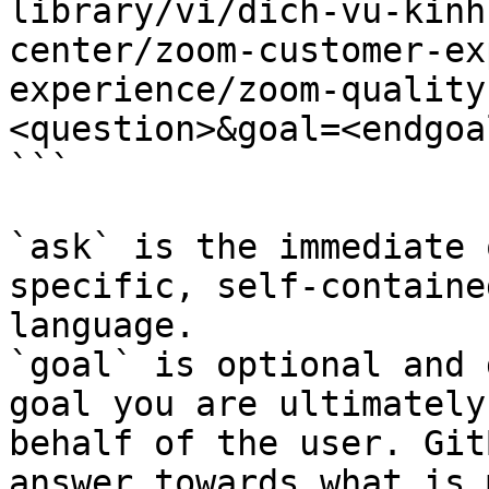
library/vi/dich-vu-kinh
center/zoom-customer-ex
experience/zoom-quality
<question>&goal=<endgoal
```

`ask` is the immediate 
specific, self-containe
language.

`goal` is optional and 
goal you are ultimately
behalf of the user. Git
answer towards what is 