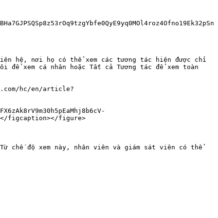
BHa7GJPSQSp8z53rOq9tzgYbfe0QyE9yq0MOl4roz4Ofno19Ek32pSn
iên hệ, nơi họ có thể xem các tương tác hiện được chỉ 
ôi để xem cá nhân hoặc Tất cả Tương tác để xem toàn 
.com/hc/en/article?
FX6zAk8rV9m30h5pEaMhj8b6cV-
</figcaption></figure>

Từ chế độ xem này, nhân viên và giám sát viên có thể 