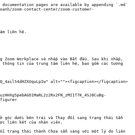
 documentation pages are available by appending `.md` 
oanh/zoom-contact-center/zoom-customer-
âm liên hệ.

g Zoom Workplace và nhấp vào Bắt đầu. Sau khi nhấp, 
 thông tin của trung tâm liên hệ, bao gồm các tương 
Q_4ail54dHZXUquLpIw" alt=""><figcaption></figcaption>
uzHHXg5pebAGO1MaRL2z2Rx2FN_zMI1T7K_4SJ8CuBg-
figure>

ở góc dưới bên trái và Thay đổi sang trạng thái Sẵn 
ợc liên kết của nhân viên.

ổi trạng thái thành Chưa sẵn sàng với một lý do liên 