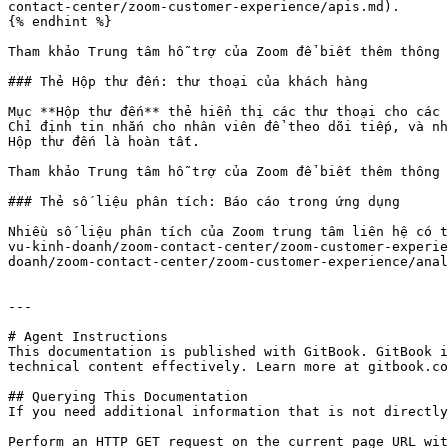
contact-center/zoom-customer-experience/apis.md).

{% endhint %}

Tham khảo Trung tâm hỗ trợ của Zoom để biết thêm thông 
### Thẻ Hộp thư đến: thư thoại của khách hàng

Mục **Hộp thư đến** thẻ hiển thị các thư thoại cho các 
Chỉ định tin nhắn cho nhân viên để theo dõi tiếp, và nh
Hộp thư đến là hoàn tất.

Tham khảo Trung tâm hỗ trợ của Zoom để biết thêm thông 
### Thẻ số liệu phân tích: Báo cáo trong ứng dụng

Nhiều số liệu phân tích của Zoom trung tâm liên hệ có t
vu-kinh-doanh/zoom-contact-center/zoom-customer-experie
doanh/zoom-contact-center/zoom-customer-experience/anal
---

# Agent Instructions

This documentation is published with GitBook. GitBook i
technical content effectively. Learn more at gitbook.co
## Querying This Documentation

If you need additional information that is not directly
Perform an HTTP GET request on the current page URL wit