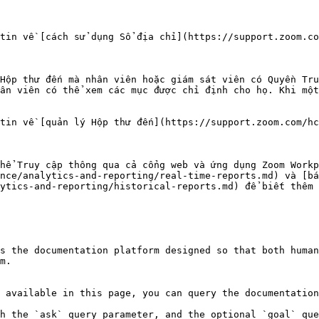
tin về [cách sử dụng Sổ địa chỉ](https://support.zoom.co
Hộp thư đến mà nhân viên hoặc giám sát viên có Quyền Tru
ân viên có thể xem các mục được chỉ định cho họ. Khi một
tin về [quản lý Hộp thư đến](https://support.zoom.com/hc
hể Truy cập thông qua cả cổng web và ứng dụng Zoom Workp
nce/analytics-and-reporting/real-time-reports.md) và [bá
ytics-and-reporting/historical-reports.md) để biết thêm 
s the documentation platform designed so that both human
m.

 available in this page, you can query the documentation
h the `ask` query parameter, and the optional `goal` que