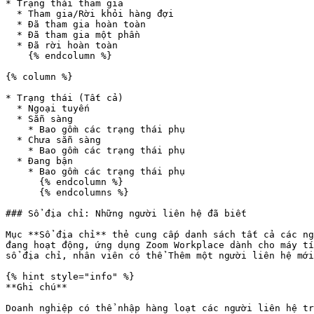
* Trạng thái tham gia

  * Tham gia/Rời khỏi hàng đợi

  * Đã tham gia hoàn toàn

  * Đã tham gia một phần

  * Đã rời hoàn toàn

    {% endcolumn %}

{% column %}

* Trạng thái (Tất cả)

  * Ngoại tuyến

  * Sẵn sàng

    * Bao gồm các trạng thái phụ

  * Chưa sẵn sàng

    * Bao gồm các trạng thái phụ

  * Đang bận

    * Bao gồm các trạng thái phụ

      {% endcolumn %}

      {% endcolumns %}

### Sổ địa chỉ: Những người liên hệ đã biết

Mục **Sổ địa chỉ** thẻ cung cấp danh sách tất cả các ng
đang hoạt động, ứng dụng Zoom Workplace dành cho máy tí
sổ địa chỉ, nhân viên có thể Thêm một người liên hệ mới
{% hint style="info" %}

**Ghi chú**

Doanh nghiệp có thể nhập hàng loạt các người liên hệ tr