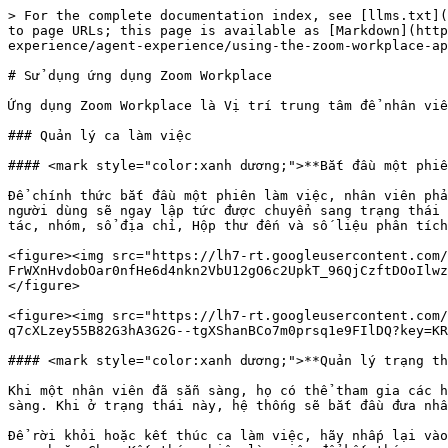
> For the complete documentation index, see [llms.txt](
to page URLs; this page is available as [Markdown](htt
experience/agent-experience/using-the-zoom-workplace-ap
# Sử dụng ứng dụng Zoom Workplace

Ứng dụng Zoom Workplace là Vị trí trung tâm để nhân viê
### Quản lý ca làm việc

#### <mark style="color:xanh dương;">**Bắt đầu một phiê
Để chính thức bắt đầu một phiên làm việc, nhân viên phả
người dùng sẽ ngay lập tức được chuyển sang trạng thái 
tác, nhóm, sổ địa chỉ, Hộp thư đến và số liệu phân tích
<figure><img src="https://lh7-rt.googleusercontent.com/
FrWXnHvdobOar0nfHe6d4nkn2VbU12gO6c2UpkT_96QjCzftDOoIlwz
</figure>

<figure><img src="https://lh7-rt.googleusercontent.com/
q7cXLzey55B82G3hA3G2G--tgXShanBCo7m0prsq1e9FIlDQ?key=KR
#### <mark style="color:xanh dương;">**Quản lý trạng th
Khi một nhân viên đã sẵn sàng, họ có thể tham gia các h
sàng. Khi ở trạng thái này, hệ thống sẽ bắt đầu đưa nhâ
Để rời khỏi hoặc kết thúc ca làm việc, hãy nhấp lại vào