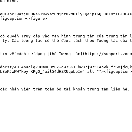
ủa mình.

eDFXoc39XzjuCDNaKTWWxaYONjnzu2mUIlyCQeKp16QFJ818tTFJUFAX
figcaption></figure>

có quyền Truy cập vào màn hình trung tâm của trung tâm l
 ty. Các tương tác có thể được tách theo Tương tác của t
tin về cách sử dụng [thẻ Tương tác](https://support.zoom
docsz/AD_4nXclqVJ6muCOzEZ-dW7SK1Fbw87jW751AovkFfrSojdcQk
LBePJwKW?key=KRgQ_4ail54dHZXUquLpIw" alt=""><figcaption>
các nhân viên trên toàn bộ tài khoản trung tâm liên hệ. 