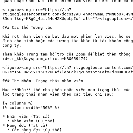
quan hoặc Chọn Kết thúc phiên làm việc để kết thúc ca c
<figure><img src="https://lh7-
rt.googleusercontent.com/docsz/AD_4nXcYymaLRYMmUpO7J4vM
S5enf?key=KRgQ_4ail54dHZXUquLpIw" alt=""><figcaption></
### Các thẻ Tương tác

Khi một nhân viên đã bắt đầu một phiên làm việc, họ sẽ 
định cho mình hoặc các tương tác khác từ tài khoản công
công ty.

Tham khảo Trung tâm hỗ trợ của Zoom để biết thêm thông 
id=zm_kb\&sysparm_article=KB0059474).

<figure><img src="https://lh7-rt.googleusercontent.com/
DG2eY15PFDwSjxEs6CsV6DAfYlebLokIqZEhxi5thLafxJd2MRK0Lef
### Thẻ Nhóm: Trạng thái nhân viên

Mục **Nhóm** thẻ cho phép nhân viên xem trạng thái của 
lọc trạng thái nhân viên theo các tiêu chí sau:

{% columns %}

{% column width="50%" %}

* Nhân viên (Tất cả)

  * Nhân viên (Cụ thể)

* Hàng đợi (Tất cả)

  * Các hàng đợi (Cụ thể)
