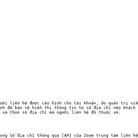
ười liên hệ được cấu hình cho tài khoản, do quản trị viê
nh để bàn sẽ hiển thị thông tin từ sổ địa chỉ nếu khách 
 và Chọn sổ địa chỉ mà người liên hệ đó thuộc về.

ong Sổ địa chỉ thông qua [API của Zoom trung tâm liên hệ