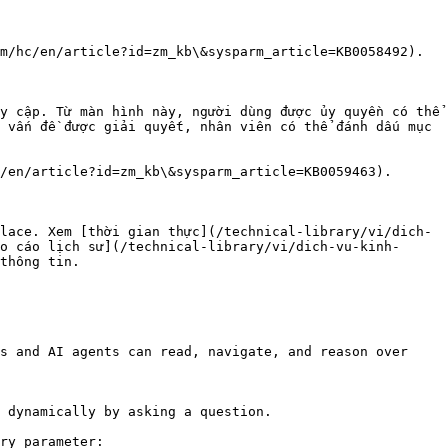
m/hc/en/article?id=zm_kb\&sysparm_article=KB0058492).

y cập. Từ màn hình này, người dùng được ủy quyền có thể 
 vấn đề được giải quyết, nhân viên có thể đánh dấu mục 
/en/article?id=zm_kb\&sysparm_article=KB0059463).

lace. Xem [thời gian thực](/technical-library/vi/dich-
o cáo lịch sử](/technical-library/vi/dich-vu-kinh-
thông tin.

s and AI agents can read, navigate, and reason over 
 dynamically by asking a question.

ry parameter:
