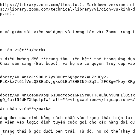
https://library.zoom.com/llms.txt). Markdown versions of
ps://library.zoom.com/technical-library/vi/dich-vu-kinh-d
p.md).

n và giám sát viên sử dụng và tương tác với Zoom trung t
n làm việc**</mark>

i điều hướng đến **trung tâm liên hệ** thẻ trong ứng dụn
Chưa sẵn sàng (Bắt buộc), và họ sẽ có quyền Truy cập vào
.

docsz/AD_4nXcJi900Uj7yx3U0rt6Q5pdco7XHZrUFy2-
RsKxkx7t61fVnsQS8EaCvjgxsOLBaYSHBIN9mZqILf2FCBgw?key=KRg
docsz/AD_4nXce5mVXbqF61DugYqoc1GNISreuTTJeLhChjuNHIlOisx
gQ_4ail54dHZXUquLpIw" alt=""><figcaption></figcaption></
ái nhân viên**</mark>

àng đợi của mình bằng cách nhấp vào trạng thái hiện tại 
n viên vào logic định tuyến cuộc gọi cho các hàng đợi đư
 trạng thái ở góc dưới bên trái. Từ đó, họ có thể Thay đ