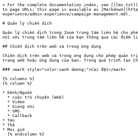
> For the complete documentation index, see [llms.txt](https://library.zoom.com/llms.txt). Markdown versions of documentation pages are available by appending `.md` to page URLs; this page is available as [Markdown](https://library.zoom.com/technical-library/vi/dich-vu-kinh-doanh/zoom-contact-center/zoom-customer-experience/admin-experience/campaign-management.md).

# Quản lý chiến dịch

Quản lý chiến dịch trong Zoom trung tâm liên hệ cho phép quản trị viên tùy chỉnh các điểm truy cập và giao diện của lời mời tương tác, cho phép người tiêu dùng kết nối với trung tâm liên hệ của bạn thông qua các điểm liên hệ trên web hoặc trong ứng dụng, hoặc qua hoạt động tiếp cận Đi.

## Chiến dịch trên web và trong ứng dụng

Chiến dịch trên web và trong ứng dụng cho phép quản trị viên tài khoản tạo, thiết kế và quản lý cách người tiêu dùng tiếp cận trung tâm liên hệ của bạn thông qua trang web hoặc ứng dụng của bạn. Trong quá trình tạo Chiến dịch, các cài đặt sau có thể cấu hình được.

### <mark style="color:xanh dương;">Cài đặt</mark>

{% columns %}
{% column %}

* Kênh/Nguồn
  * cuộc trò chuyện (Web)
  * Video
  * Giọng nói
  * SMS
  * Callback
* Tên
* Thẻ
* Múi giờ
  {% endcolumn %}

{% column %}

* Flow
* Mô tả (Tùy chọn)
* Ngày bắt đầu
* Ngày kết thúc (Tùy chọn)
* Ngôn ngữ
  * Một ngôn ngữ
  * Nhiều ngôn ngữ
  * [Ngôn ngữ được hỗ trợ](/technical-library/vi/dich-vu-kinh-doanh/zoom-contact-center/zoom-customer-experience/overview/zoom-contact-center-features.md#language-support)
    {% endcolumn %}
    {% endcolumns %}

### <mark style="color:xanh dương;">lời mời</mark>

* Lời mời mặc định
* Lời mời tùy chỉnh
  * Tên
  * Kích thước nút (pixel)
  * Hình dạng biểu tượng (Hỗ trợ tùy chỉnh)
  * Bán kính góc
  * Phông chữ
  * Văn bản
  * Vị trí

<div data-with-frame="true"><figure><img src="https://lh7-rt.googleusercontent.com/docsz/AD_4nXerYsDPfp6r7se6mw_TbUkgjdxQYBJZjDRkyJ2Xn-_FaL5EUgsC1JaEaYJoNfoy2Y_K4y6yGrWB5o-KzE3T59GTgKw5y0JLQZI1kRwT-YEprfuAcBAX94MMMVPp_nYYir7vN8-tfg?key=KRgQ_4ail54dHZXUquLpIw" alt="" width="563"><figcaption></figcaption></figure></div>

### <mark style="color:xanh dương;">Vị trí chiến dịch</mark>

* Tất cả Vị trí tương tác
* Vị trí tùy chỉnh
  * Xác định qua URL trang/xâu truy vấn
  * Xác định qua biểu thức chính quy

<div align="center" data-with-frame="true"><figure><img src="https://lh7-rt.googleusercontent.com/docsz/AD_4nXcsggeXeC4LKPEF0VsT5Ath-z6xScEaPOJTUUH2Xe5Jnzg943oS8LEc1IqIKpmSlGZHa7njwOwfZ-uRyLXvu_4LCqrnOZIuG9wahyOvlJg8RXQuLdCQTIxRoSwLSbT2LeUXafwSPg?key=KRgQ_4ail54dHZXUquLpIw" alt="" width="563"><figcaption></figcaption></figure></div>

### <mark style="color:xanh dương;">Cửa sổ tương tác cho cuộc trò chuyện web</mark>

* Giao diện mặc định
* Cửa sổ tương tác tùy chỉnh
  * Tên
  * Mô tả (Tùy chọn)
  * Chiều cao cửa sổ
  * Bật “Tải xuống bản chép lời”
  * Bật “Email bản chép lời”
  * Biểu tượng thanh tiêu đề
  * Kích thước biểu tượng
  * Màu nền và màu biểu tượng
  * Phông chữ nhắn tin
  * Màu có thể điều chỉnh cho:
    * Tin nhắn của người tiêu dùng
    * Tin nhắn thương hiệu
    * Nút trả lời nhanh
    * Nút Lời kêu gọi hành động
    * Thẻ cơ sở tri thức
  * Căn chỉnh nút trả lời nhanh
    * Xếp chồng
    * Cùng dòng
    * Toàn chiều rộng

<div data-with-frame="true"><figure><img src="https://lh7-rt.googleusercontent.com/docsz/AD_4nXcIqu7387zAd2v7-msQqSXlLTxdtvUbDrphjvE9