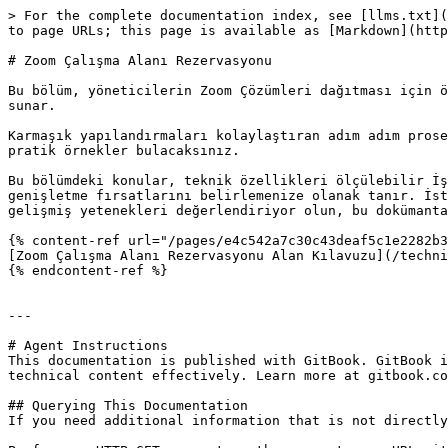
> For the complete documentation index, see [llms.txt](
to page URLs; this page is available as [Markdown](http
# Zoom Çalışma Alanı Rezervasyonu

Bu bölüm, yöneticilerin Zoom Çözümleri dağıtması için ö
sunar.

Karmaşık yapılandırmaları kolaylaştıran adım adım prose
pratik örnekler bulacaksınız.

Bu bölümdeki konular, teknik özellikleri ölçülebilir İş
genişletme fırsatlarını belirlemenize olanak tanır. İst
gelişmiş yetenekleri değerlendiriyor olun, bu dokümanta
{% content-ref url="/pages/e4c542a7c30c43deaf5c1e2282b3
[Zoom Çalışma Alanı Rezervasyonu Alan Kılavuzu](/techni
{% endcontent-ref %}

---

# Agent Instructions

This documentation is published with GitBook. GitBook i
technical content effectively. Learn more at gitbook.co
## Querying This Documentation

If you need additional information that is not directly