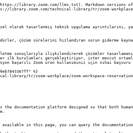
https://library.zoom.com/llms.txt). Markdown versions of
s://library.zoom.com/technical-library/tr/zoom-workplace
zel olarak tasarlanmış teknik uygulama ayrıntılarını, ya
dürler, çözüm sürelerini hızlandıran sorun giderme kayna
letme sonuçlarıyla ilişkilendirerek çözümler tasarlamanı
er ilk kurulumları gerçekleştiriyor, ister mevcut ortaml
syon başarılı Zoom ürün kullanımınız için nihai başvuru 
9eb7843367ff" %}

cal-library/tr/zoom-workplace/zoom-workspace-reservation
s the documentation platform designed so that both human
m.

 available in this page, you can query the documentation