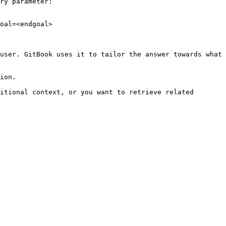
ry parameter:

oal=<endgoal>

user. GitBook uses it to tailor the answer towards what 
ion.

itional context, or you want to retrieve related 