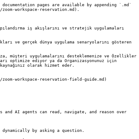
 documentation pages are available by appending `.md` 
/zoom-workspace-reservation.md).

pılandırma iş akışlarını ve stratejik uygulamaları 
kları ve gerçek dünya uygulama senaryolarını gösteren 
za, müşteri uygulamalarını desteklemenize ve Özellikler 
arı optimize ediyor ya da Organizasyonunuz için 
kaynağınız olarak hizmet eder.

/zoom-workspace-reservation-field-guide.md)

s and AI agents can read, navigate, and reason over 
 dynamically by asking a question.
