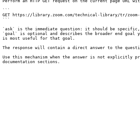
Perform an HTTP GET request on the current page URL wit
```

GET https://library.zoom.com/technical-library/tr/zoom-
```

`ask` is the immediate question: it should be specific,
`goal` is optional and describes the broader end goal y
is most useful for that goal.

The response will contain a direct answer to the questi
Use this mechanism when the answer is not explicitly pr