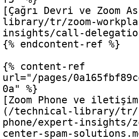
[Çağrı Devri ve Zoom As
library/tr/zoom-workpla
insights/call-delegatio
{% endcontent-ref %}

{% content-ref 
url="/pages/0a165fbf89c
0a" %}

[Zoom Phone ve iletişim
(/technical-library/tr/
phone/expert-insights/z
center-spam-solutions.md