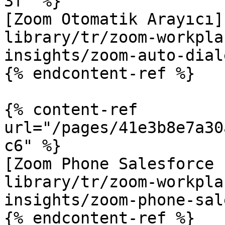
3f" %}

[Zoom Otomatik Arayıcı]
library/tr/zoom-workpla
insights/zoom-auto-dial
{% endcontent-ref %}

{% content-ref 
url="/pages/41e3b8e7a30
c6" %}

[Zoom Phone Salesforce 
library/tr/zoom-workpla
insights/zoom-phone-sal
{% endcontent-ref %}
