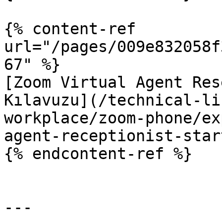
{% content-ref 
url="/pages/009e832058f
67" %}

[Zoom Virtual Agent Res
Kılavuzu](/technical-li
workplace/zoom-phone/ex
agent-receptionist-star
{% endcontent-ref %}

---
