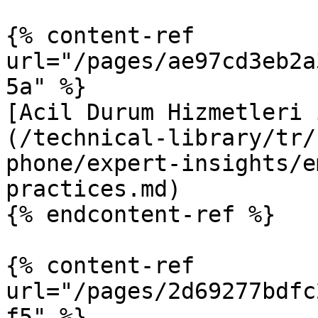
{% content-ref 
url="/pages/ae97cd3eb2a
5a" %}

[Acil Durum Hizmetleri 
(/technical-library/tr/
phone/expert-insights/e
practices.md)

{% endcontent-ref %}

{% content-ref 
url="/pages/2d69277bdfc
f5" %}
