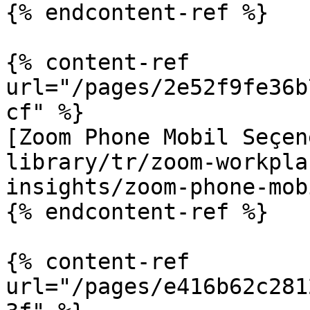
{% endcontent-ref %}

{% content-ref 
url="/pages/2e52f9fe36b
cf" %}

[Zoom Phone Mobil Seçen
library/tr/zoom-workpla
insights/zoom-phone-mob
{% endcontent-ref %}

{% content-ref 
url="/pages/e416b62c281