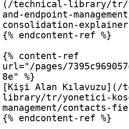
(/technical-library/tr/
and-endpoint-management
consolidation-explainer.
{% endcontent-ref %}

{% content-ref 
url="/pages/7395c969057
8e" %}

[Kişi Alan Kılavuzu](/t
library/tr/yonetici-kos
management/contacts-fie
{% endcontent-ref %}
