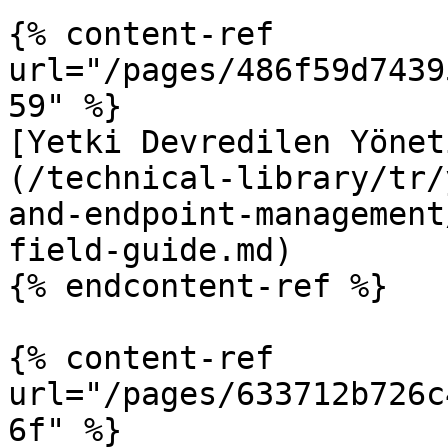
{% content-ref 
url="/pages/486f59d7439
59" %}

[Yetki Devredilen Yönet
(/technical-library/tr/
and-endpoint-management
field-guide.md)

{% endcontent-ref %}

{% content-ref 
url="/pages/633712b726c
6f" %}
