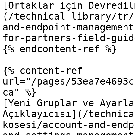
[Ortaklar için Devredil
(/technical-library/tr/
and-endpoint-management
for-partners-field-guid
{% endcontent-ref %}

{% content-ref 
url="/pages/53ea7e4693c
ca" %}

[Yeni Gruplar ve Ayarla
Açıklayıcısı](/technica
kosesi/account-and-endp