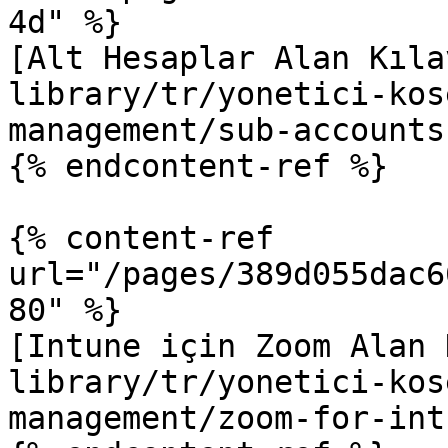
4d" %}

[Alt Hesaplar Alan Kıla
library/tr/yonetici-kos
management/sub-accounts
{% endcontent-ref %}

{% content-ref 
url="/pages/389d055dac6
80" %}

[Intune için Zoom Alan 
library/tr/yonetici-kos
management/zoom-for-int