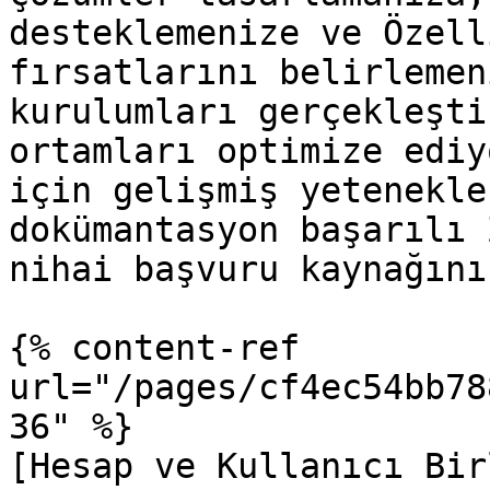
desteklemenize ve Özell
fırsatlarını belirlemen
kurulumları gerçekleşti
ortamları optimize ediy
için gelişmiş yetenekle
dokümantasyon başarılı 
nihai başvuru kaynağını
{% content-ref 
url="/pages/cf4ec54bb78
36" %}

[Hesap ve Kullanıcı Bir