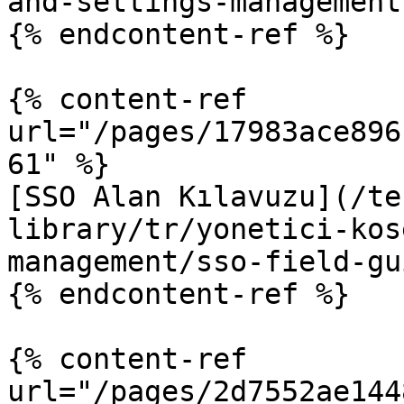
and-settings-management
{% endcontent-ref %}

{% content-ref 
url="/pages/17983ace896
61" %}

[SSO Alan Kılavuzu](/te
library/tr/yonetici-kos
management/sso-field-gu
{% endcontent-ref %}

{% content-ref 
url="/pages/2d7552ae144