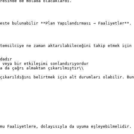
resinde de molada olacaklardı.

este bulunabilir **Plan Yapılandırması → Faaliyetler**.

temsilciye ne zaman aktarılabileceğini takip etmek için 
dadır

 veya bir etkileşimi sonlandırıyordur

a da çağrı almaktan çıkarılmıştır\\

çıkarıldığını belirtmek için alt durumları olabilir. Bun
mu Faaliyetlere, dolayısıyla da uyuma eşleyebilmelidir. 