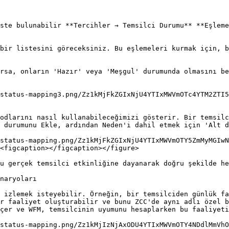
ste bulunabilir **Tercihler → Temsilci Durumu** **Eşleme
bir listesini göreceksiniz. Bu eşlemeleri kurmak için, b
rsa, onların 'Hazır' veya 'Meşgul' durumunda olmasını be
status-mapping3.png/Zz1kMjFkZGIxNjU4YTIxMWVmOTc4YTM2ZTI5
odlarını nasıl kullanabileceğimizi gösterir. Bir temsilc
 durumunu Ekle, ardından Neden'i dahil etmek için 'Alt d
status-mapping.png/Zz1kMjFkZGIxNjU4YTIxMWVmOTY5ZmMyMGIwN
<figcaption></figcaption></figure>

u gerçek temsilci etkinliğine dayanarak doğru şekilde he
naryoları

 izlemek isteyebilir. Örneğin, bir temsilciden günlük fa
r faaliyet oluşturabilir ve bunu ZCC'de aynı adlı özel b
çer ve WFM, temsilcinin uyumunu hesaplarken bu faaliyeti
status-mapping.png/Zz1kMjIzNjAxODU4YTIxMWVmOTY4NDdlMmVhO