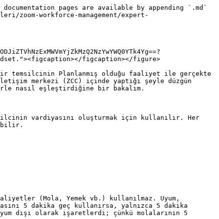
 documentation pages are available by appending `.md` 
leri/zoom-workforce-management/expert-
ODJiZTVhNzExMWVmYjZkMzQ2NzYwYWQ0YTk4Yg==?
dset."><figcaption></figcaption></figure>

ir temsilcinin Planlanmış olduğu faaliyet ile gerçekte 
letişim merkezi (ZCC) içinde yaptığı şeyle düzgün 
rle nasıl eşleştirdiğine bir bakalım.

ilcinin vardiyasını oluşturmak için kullanılır. Her 
bilir.

aliyetler (Mola, Yemek vb.) kullanılmaz. Uyum, 
asını 5 dakika geç kullanırsa, yalnızca 5 dakika 
yum dışı olarak işaretlerdi; çünkü molalarının 5 