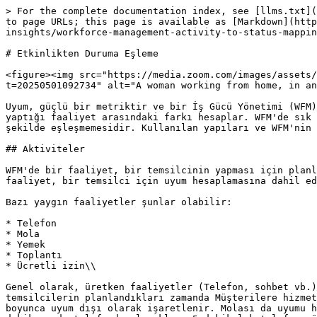
> For the complete documentation index, see [llms.txt](
to page URLs; this page is available as [Markdown](http
insights/workforce-management-activity-to-status-mappin
# Etkinlikten Duruma Eşleme

<figure><img src="https://media.zoom.com/images/assets/
t=20250501092734" alt="A woman working from home, in an
Uyum, güçlü bir metriktir ve bir İş Gücü Yönetimi (WFM)
yaptığı faaliyet arasındaki farkı hesaplar. WFM'de sık 
şekilde eşleşmemesidir. Kullanılan yapıları ve WFM'nin 
## Aktiviteler

WFM'de bir faaliyet, bir temsilcinin yapması için planl
faaliyet, bir temsilci için uyum hesaplamasına dahil ed
Bazı yaygın faaliyetler şunlar olabilir:

* Telefon

* Mola

* Yemek

* Toplantı

* Ücretli izin\\

Genel olarak, üretken faaliyetler (Telefon, sohbet vb.)
temsilcilerin planlandıkları zamanda Müşterilere hizmet
boyunca uyum dışı olarak işaretlenir. Molası da uyumu h