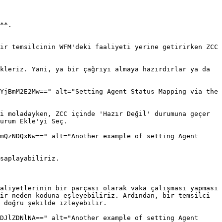
**.

ir temsilcinin WFM'deki faaliyeti yerine getirirken ZCC 
kleriz. Yani, ya bir çağrıyı almaya hazırdırlar ya da 
YjBmM2E2Mw==" alt="Setting Agent Status Mapping via the 
i moladayken, ZCC içinde 'Hazır Değil' durumuna geçer 
urum Ekle'yi Seç.

mQzNDQxNw==" alt="Another example of setting Agent 
saplayabiliriz.

aliyetlerinin bir parçası olarak vaka çalışması yapması 
ir neden koduna eşleyebiliriz. Ardından, bir temsilci 
 doğru şekilde izleyebilir.

DJlZDNlNA==" alt="Another example of setting Agent 