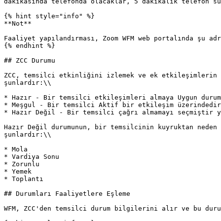
dakikasında telefonda olacaklar, 5 dakikalık telefon sü
{% hint style="info" %}

**Not**

Faaliyet yapılandırması, Zoom WFM web portalında şu adr
{% endhint %}

## ZCC Durumu

ZCC, temsilci etkinliğini izlemek ve ek etkileşimlerin 
şunlardır:\\

* Hazır - Bir temsilci etkileşimleri almaya Uygun durum
* Meşgul - Bir temsilci Aktif bir etkileşim üzerindedir
* Hazır Değil - Bir temsilci çağrı almamayı seçmiştir y
Hazır Değil durumunun, bir temsilcinin kuyruktan neden 
şunlardır:\\

* Mola

* Vardiya Sonu

* Zorunlu

* Yemek

* Toplantı

## Durumları Faaliyetlere Eşleme

WFM, ZCC'den temsilci durum bilgilerini alır ve bu duru