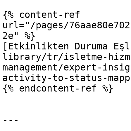
{% content-ref 
url="/pages/76aae80e702
2e" %}

[Etkinlikten Duruma Eşl
library/tr/isletme-hizm
management/expert-insig
activity-to-status-mapp
{% endcontent-ref %}

---
