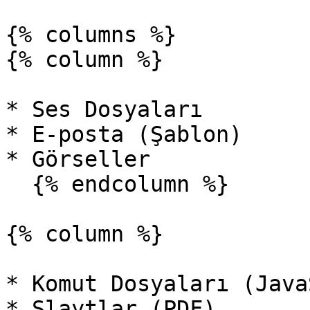
{% columns %}

{% column %}

* Ses Dosyaları

* E-posta (Şablon)

* Görseller

  {% endcolumn %}

{% column %}

* Komut Dosyaları (Java
* Slaytlar (PDF)
