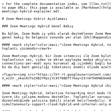
> For the complete documentation index, see [llms.txt](https://library.zoom.com/llms.txt). Markdown versions of documentation pages are available by appending `.md` to page URLs; this page is available as [Markdown](https://library.zoom.com/technical-library/tr/gelismis-kurumsal-hizmetler/zoom-node/zoom-meetings-hybrid/zoom-meetings-hybrid-explainer.md).

# Zoom Meetings Hibrit Açıklaması

### Zoom Meetings Hybrid Genel Bakış

Bu bölüm, Zoom Node iş yükü olarak desteklenen Zoom Meetings Hybrid hizmet modülüne genel bir bakış sunar. Zoom Node hakkında daha fazla bilgi için, platforma ilişkin genel bakış bu belgenin sonunda yer alan [Ek](#appendix-zoom-node).

#### <mark style="color:mavi;">Zoom Meetings Hybrid, toplantı medyasını kurumsal bir ağ içinde yeniden dağıtarak bant genişliği tasarrufu sağlayan yerinde bir hibrit toplantı çözümüdür</mark>

Zoom Meetings Hybrid, bir Zoom istemcisi ile Zoom bulut arasında aracılık eden bir bağlantı noktası olarak çalışan yerinde bir hibrit toplantı çözümüdür. Çözüm, bir toplantının ses, video ve ekran paylaşma medya akışlarını ile [400'e kadar](#each-sfu-immr-supports-up-to-400-standard-definition-or-200-high-definition-user-connections-per-mod) aynı kurumsal ağ içindeki bağlı katılımcılar arasında çoklar ve yeniden dağıtır. Bu tasarım, dış bulut medya bağlantılarının sayısını azaltır ve bu da dış bant genişliği tüketimini önemli ölçüde azaltabilir.

<figure><img src="https://lh7-rt.googleusercontent.com/docsz/AD_4nXfVVVppbW-NhmkwGFDkKpMlcYUACkI-syd0I8Z9QJRs5Jx5cWiavnwIg6ux2KTaXksBeGy6kXWu82mQQIrAUkHY-7V5OWuHkW5G-X_ez2V-_okacRJToZXB2YPpxjYL9tT6BDfT?key=Z3rnkTkRPWE0oHdIjBvbxQ" alt=""><figcaption></figcaption></figure>

#### <mark style="color:mavi;">Zoom Meetings Hybrid iki modu destekler: bulut-hibrit ve yalnızca dahili</mark>

Zoom Meetings Hybrid, Selective Forwarding Unit modu (SFU) olarak bilinen buluttan yerele hibrit modu ve bulut dışı toplantılar için yalnızca dahili mod (iMMR) olmak üzere iki çalışma modunu destekler. Toplantılar varsayılan olarak bulut-hibrit bağlantılar için yapılandırılır, ancak kullanıcılar bir toplantıyı planladığında veya düzenlediğinde yalnızca dahili olarak belirlenebilir. Her iki toplantı türü de aynı modül tarafından da desteklenebilir [eş zamanlı olarak](#meetings-hybrid-can-simultaneously-support-cloud-hybrid-and-internal-only-meetings).

#### <mark style="color:mavi;">Bulut-hibrit modu, kurumsal ağınızdaki kullanıcıları hibrit modül üzerinden buluta bağlar</mark>

Bulut-hibrit modunda (SFU modu), kurumsal ağınızdaki kullanıcılar istemcileri ile bulut arasında aracılık eden bir bağlantı noktası olarak hibrit modüle bağlanır. Hibrit modül, bir toplantının ses, video ve ekran paylaşma medya akışlarını kullanıcılar ile bulut arasında çoklar ve yeniden dağıtır.

<figure><img src="https://lh7-rt.googleusercontent.com/docsz/AD_4nXc50B_h67Ut7sgvHu6UKbM1przxAdYsmKumIfrvd4gPimstYApeW5szR0HWWPA-m8jPiRLVm1A8826j31BenyVNSy28NaBRLHsfhM5tr9F13-yqaDUFmT5TmyOm5GGmYx0USmCvxg?key=Z3rnkTkRPWE0oHdIjBvbxQ" alt=""><figcaption></figcaption></figure>

<mark style="color:mavi;">**Bulut-hibrit toplantılar, buluttan istemciye sinyal bağlantılarını etkilemez**</mark>

Zoom Meetings Hybrid modülü, bir bulut-hibrit toplantının *medyasını*yeniden dağıtabilse de, modül buluttan istemciye sinyal bağlantılarını işlemez. Meetings Hybrid modülüne bağlı