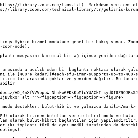
 kullanıcılar, toplantı içi veriler ve işlemler için toplantının bulut sunucusuyla, örneğin bulut kaydı başlatma veya katılımcılar listesini güncelleme gibi, bant genişliği düşük bir sinyal bağlantısı kurmaya devam edecektir.

{% hint style="danger" %}
**Uyarı**

İstemci cihazları **zorundadır** Zoom bulut hizmetlerine ulaşabilecek İnternet'e proxy veya varsayılan rota erişimine sahip olmalıdır. HTTPS proxy desteklenir, ancak erişimi olmayan cihazlar toplantılara bağlanamaz.
{% endhint %}

#### <mark style="color:mavi;">Yalnızca dahili mod, kullanıcıları yerinde bir toplantıya bağlar ve ağ dışındaki katılımcıların katılmasına izin vermez</mark>

Bir toplantı yalnızca dahili olarak planlandığında, hibrit modül bir iç çoklu ortam yönlendiricisi (iMMR) olarak çalışır; bir toplantının ses, video ve ekran paylaşma medya akışlarını kurumsal ağ içindeki kullanıcılar arasında çoklar ve yeniden dağıtır. Bu toplantılar kurumsal ağa izoledir ve **bağlanamaz** bulut toplantı sunucularına veya hizmetlerine bağlanamaz ya da zincirlenemez; böylece dış ağ katılımcılarının veya bulut kaydı gibi hizmetlerin toplantıya katılması engellenir.

<figure><img src="https://lh7-rt.googleusercontent.com/docsz/AD_4nXfKz6ul7kIwWkfMyYF8vjUPA8kZ_oVR-iGTGyojShz0rDy-rnq7VW6AZ4SRV6haB6NkDLwyd6UusHp8dK_Lkym7QM-5jQnAXdPxV3OoMxdwpKvaROL9QRlnCoCFHJ0nLRsjgUx9Gw?key=Z3rnkTkRPWE0oHdIjBvbxQ" alt=""><figcaption></figcaption></figure>

<mark style="color:mavi;">**Yalnızca dahili toplantılar, hem sinyal hem de medya bağlantılarını hibrit modül üzerinden yönlendirir**</mark>

Bulut-hibrit modelinin aksine, yalnızca dahili toplantılar hem medyayı *ve* hem de sinyali ağ içinde hibrit modüle yönlendirir. Bu, dış bağlantı olanağı olmayan eksiksiz bir yerinde toplantı türü oluşturur.

<mark style="color:mavi;">**Kurumsal ağ dışındaki çalışanlar, VPN üzerinden yalnızca dahili toplantılara katılabilir**</mark>

Kurumsal ağ dışındaki çalışanlar, VPN sunucusu kurumsal ağ üzerinden hibrit modülle iletişim kurabiliyorsa, VPN'e bağlıyken yalnızca dahili toplantılara katılabilir. Ancak kullanıcılar **zorundadır** katılmak için şirket Zoom hesabına giriş yapmış olmalıdır.

Örneğin, uzaktan çalışan bir çalışan, split tunneling olmadan ev ağından şirket VPN'ine bağlıdır. Kullanıcı şirket Zoom hesabına giriş yapmış olduğu ve bağlı VPN sunucusu kurumsal ağ içindeki hibrit modülle iletişim kurabildiği sürece, uzaktaki kullanıcı yalnızca dahili bir toplantıya uzaktan bağlanabilir.

#### <mark style="color:mavi;">Meetings Hybrid, bulut-hibrit ve yalnızca dahili toplantıları eş zamanlı olarak destekleyebilir</mark>

Meetings Hybrid, bulut-hibrit ve yalnızca dahili toplantıları eş zamanlı olarak destekleyebilir ve böylece her kullanım durumu için ayrı dağıtımlara ihtiyaç duyulmaz.

Örneğin, bir şirketin ağında dağıtılmış bir hibrit modülü ve 400 bağlı kullanıcısı vardır. Bu senaryoda, 200 kullanıcı bulut-hibrit toplantılara bağlanabilirken kalan 200 kullanıcı yalnızca dahili toplantılara bağlıdır. Bağlı her toplantı türü için Meetings Hybrid modülü, amaçlanan bağlantı yönlendirmesine uyar: bulut-hibrit toplantılar medyayı modül üzerinden ve sinyali buluta yönlendirir; yalnızca dahili toplantılar ise hem medyayı hem de sinyali yalnızca yerinde yönlendirir.

#### <mark style="color:mavi;">Zoom Meetings Hybrid, dış katılımcı yoksa ve tüm kullanıcılar aynı hibrit modüle bağlıysa tüm medyayı yerinde tutar</mark>

Kullanıcılar