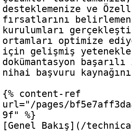
desteklemenize ve Özell
fırsatlarını belirlemen
kurulumları gerçekleşti
ortamları optimize ediy
için gelişmiş yetenekle
dokümantasyon başarılı 
nihai başvuru kaynağını
{% content-ref 
url="/pages/bf5e7aff3da
9f" %}

[Genel Bakış](/technica