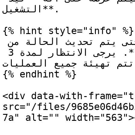
التشغيل**.

{% hint style="info" %}

قد يكون هناك تأخير ملحوظ حتى يتم تحديث الحالة من 
**متوقف** إلى **قيد التشغيل**. يرجى الانتظار لمدة 3 
 تتم تهيئة جميع العمليات
{% endhint %}

<div data-with-frame="t
src="/files/9685e06d46b
7a" alt="" width="563">