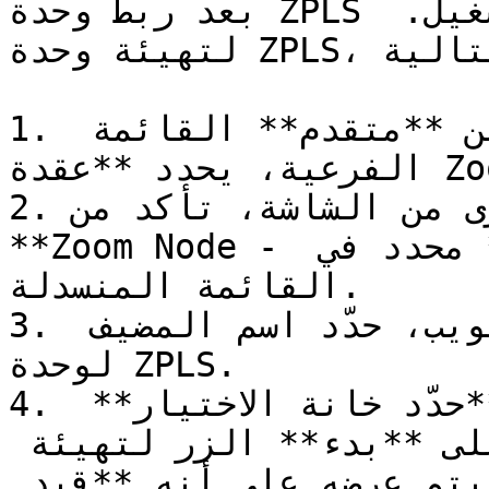
بعد ربط وحدة ZPLS بموقع، يجب تهيئتها لبدء التشغيل. 
لتهيئة وحدة ZPLS، اتبع الخطوات التالية:

1. من البوابة الإلكترونية، ضمن **متقدم** القائمة 
الفرعية، يحدد **عقدة Zoom**.

2. في الزاوية العلوية اليسرى من الشاشة، تأكد من 
**Zoom Node - استمرارية الهاتف المحلية** محدد في 
القائمة المنسدلة.

3. تحت قسم **الخدمات** علامة تبويب، حدّد اسم المضيف 
لوحدة ZPLS.

4. بعد العثور على اسم المضيف، **حدّد خانة الاختيار** 
إلى يسار الوحدة، ثم انقر على **بدء** الزر لتهيئة 
الوحدة. خلال دقيقة، سيتم عرضه على أنه **قيد 