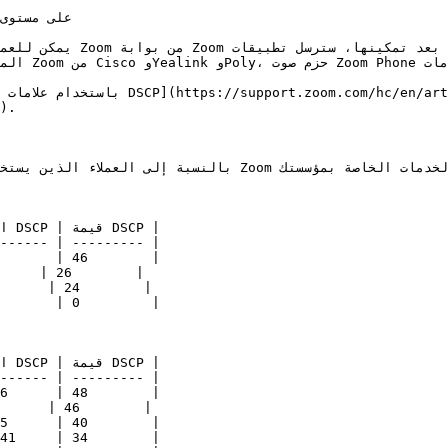
يمكن للعملاء تمكين ميزة 
).

بالنسبة إلى العملاء الذين يستخدمون علامات تحديد نقطة ر

------ | --------- |

------ | --------- |
