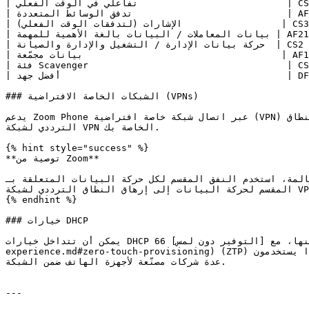
| تفاعلي في الوقت الفعلي                           | CS4      | 32        |

| تدفق الوسائط المتعددة                            | AF31     | 26        |

| الإشارات (لتدفقات الوقت الفعلي)                  | CS3      | 24        |

| بيانات المعاملات / البيانات بالغة الأهمية للمهمة | AF21     | 18        |

| حركة بيانات الإدارة / التشغيل والإدارة والصيانة  | CS2      | 16        |

| بيانات مجمّعة                                    | AF11     | 10        |

| فئة Scavenger                                    | CS1      | 8         |

| أفضل جهد                                         | DF       | 0         |

### الشبكات الخاصة الافتراضية (VPNs)

يدعم Zoom Phone عبر اتصال شبكة خاصة افتراضية (VPN)؛ ومع ذلك، من المهم ملاحظة أن هذه الاتصالات قد تقلل جودة المكالمة وتزيد زمن الاستجابة وتؤثر بشكل كبير في استخدام النطاق 
الترددي لشبكة VPN الخاصة بك.

{% hint style="success" %}

**توصية من Zoom**

ل حركة البيانات المتعلقة بـ Zoom **خارج** شبكة VPN الخاصة بشركتك. قد يؤدي عدم استخدام النفق 
المقسم لحركة البيانات إلى إرهاق النطاق الترددي لشبكة VPN الخاصة بك والتأثير في تجربة المستخدم.

{% endhint %}

### خيارات DHCP

يمكن أن تتداخل خيارات DHCP 66 و161، إذا تم تمكينها، مع [التوفير دون لمس](/technical-library/technical-library-ar/zoom-workplace/zoom-phone/zoom-phone-bluepaper/admin-
experience.md#zero-touch-provisioning) (ZTP) على بعض الأجهزة. يُشجَّع العملاء على ترك هذه الخيارات دون تهيئة إذا كانوا يستخدمون ZTP على نطاق واسع، أو إذا كانوا يستخدمون 
عدة شركات مصنّعة لأجهزة الهاتف ضمن الشبكة.

---
