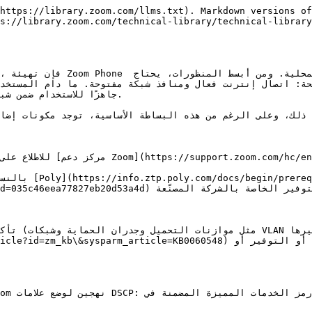
https://library.zoom.com/llms.txt). Markdown versions of
s://library.zoom.com/technical-library/technical-library
ة: اتصال إنترنت فعال ومنافذ شبكة مفتوحة. ما دام المستخدم
 ذلك، وعلى الرغم من هذه البساطة الأساسية، توجد مكونات إضاف
للاطلاع على قائمة بمنا

بالنسبة إلى 
(m/en/portal/knowledge/show?id=035c46eea77827eb20d53a4d
