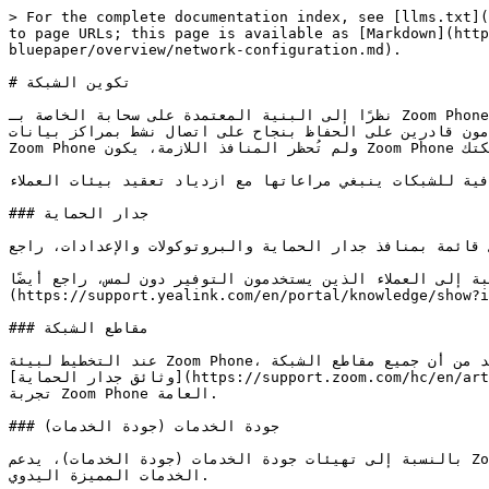
> For the complete documentation index, see [llms.txt](
to page URLs; this page is available as [Markdown](http
bluepaper/overview/network-configuration.md).

# تكوين الشبكة

نظرًا إلى البنية المعتمدة على سحابة الخاصة بـ Zoom Phone، فإن تهيئة Zoom Phone لشبكتك أسهل بكثير مقارنةً بأنظمة الهاتف القديمة المحلية. ومن أبسط المنظورات، يحتاج 
ون قادرين على الحفاظ بنجاح على اتصال نشط بمراكز بيانات 
Zoom Phone ولم تُحظر المنافذ اللازمة، يكون Zoom Phone جاهزًا للاستخدام ضمن شبكتك.

ية للشبكات ينبغي مراعاتها مع ازدياد تعقيد بيئات العملاء.
### جدار الحماية

فذ جدار الحماية والبروتوكولات والإعدادات، راجع [مركز دعم Zoom](https://support.zoom.com/hc/en/article?id=zm_kb\&sysparm_article=KB0060548).
العملاء الذين يستخدمون التوفير دون لمس، راجع أيضًا [Poly](https://info.ztp.poly.com/docs/begin/prerequisites) و [Yealink]
https://support.yealink.co) مواقع الدعم لتأكيد قدرة أجهزتك على الاتصال بخوادم التوفير الخاصة بالشركة المصنّعة.
### مقاطع الشبكة

عند التخطيط لبيئة Zoom Phone، تأكد من أن جميع مقاطع الشبكة (مثل موازنات التحميل وجدران الحماية وشبكات VLAN المخصصة وغيرها) تتمتع بوصول كافٍ إلى الشبكة، كما هو محدد في 
[وثائق جدار الحماية](https://support.zoom.com/hc/en/article?id=zm_kb\&sysparm_article=KB0060548)قد يؤثر عدم منح الاتصال اللازم من مقاطع الشبكة في المستخدم أو التوفير أو 
تجربة Zoom Phone العامة.

### جودة الخدمات (جودة الخدمات)

بالنسبة إلى تهيئات جودة الخدمات (جودة الخدمات)، يدعم Zoom نهجين لوضع علامات DSCP: تحديد نقطة رمز الخدمات المميزة المضمنة في Zoom على مستوى طبقة تطبيق وتحديد نقطة رمز 
الخدمات المميزة اليدوي.
