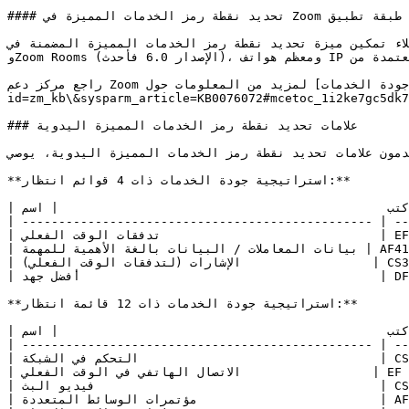
#### تحديد نقطة رمز الخدمات المميزة في Zoom على مستوى طبقة تطبيق

تحديد نقطة رمز الخدمات المميزة المضمنة في Zoom من بوابة Zoom على الويب. بعد تمكينها، سترسل تطبيقات Zoom Workplace لسطح المكتب والأجهزة المحمولة 
وZoom Rooms (الإصدار 6.0 فأحدث)، ومعظم هواتف IP المعتمدة من Zoom من Cisco وYealink وPoly، حزم صوت Zoom Phone بعلامات DSCP المهيأة على مستوى طبقة تطبيق.

راجع مركز دعم Zoom لمزيد من المعلومات حول [باستخدام علامات جودة الخدمات DSCP](https://support.zoom.com/hc/en/article?
id=zm_kb\&sysparm_article=KB0076072#mcetoc_1i2ke7gc5dk7
### علامات تحديد نقطة رمز الخدمات المميزة اليدوية

مز الخدمات المميزة اليدوية، يوصي Zoom بالإعدادات التالية، وفقًا لاستراتيجية جودة الخدمات الخاصة بمؤسستك.
**استراتيجية جودة الخدمات ذات 4 قوائم انتظار:**

| اكتب                                             | اسم DSCP | قيمة DSCP |

| ------------------------------------------------ | --
| تدفقات الوقت الفعلي                              | EF       | 46        |

| بيانات المعاملات / البيانات بالغة الأهمية للمهمة | AF41     | 26        |

| الإشارات (لتدفقات الوقت الفعلي)                  | CS3      | 24        |

| أفضل جهد                                         | DF       | 0         |

**استراتيجية جودة الخدمات ذات 12 قائمة انتظار:**

| اكتب                                             | اسم DSCP | قيمة DSCP |

| ------------------------------------------------ | --
| التحكم في الشبكة                                 | CS6      | 48        |

| الاتصال الهاتفي في الوقت الفعلي                  | EF       | 46        |

| فيديو البث                                       | CS5      | 40        |

| مؤتمرات الوسائط المتعددة                         | AF41     | 34        |
