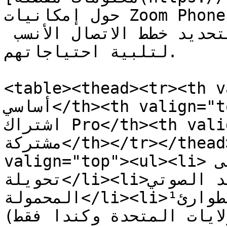
حول إمكانيات Zoom Phone والتحدث مع عضو من فريق 
المبيعات الخاص بـالحساب لتحديد خطط الاتصال الأنسب 
لتلبية احتياجاتهم.

<table><thead><tr><th v
أساسي</th><th valign="top">Zoom Phone مرخَّص وخطة 
اشتراك Pro</th><th valign="top">Zoom Phone منطقة 
مشتركة</th></tr></thead><tbody><tr><td 
valign="top"><ul><li>الاتصال من تحويلة إلى 
تحويلة</li><li>البريد الصوتي</li><li>دعم الأجهزة 
المحمولة</li><li>الاتصال بالطوارئ¹</li><li>E911 
متنقلة¹ (الولايات المتحدة وكندا فقط