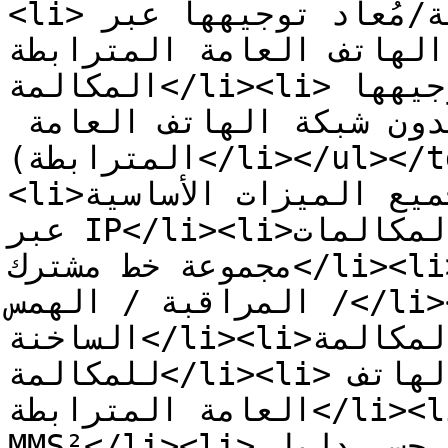
<li>استقبال مكالمة واردة محولة/مُعاد توجيهها عبر 
شبكة الهاتف العامة المترابطة</li><l
المكالمة</li><li>تحويل المكالمة / إعادة توجيهها 
(تحويلات داخلية فقط - بدون شبكة الهاتف العامة 
المترابطة)</li></ul></td><td valign="top"><ul>
<li>جميع الميزات الأساسية</li><li>تسجيل هاتف المكتب 
عبر IP</li><li>عضوية طابور المكالمات</li><li>عضوية 
مجموعة خط مشترك</li><li>المجيب الآلي</li><li>التدخل 
/ المراقبة / الهمس</li><li>الفندقة / المكاتب 
الساخنة</li><li>تسجيل المكالمة</li><li>إيقاف مؤقت 
للمكالمة</li><li>الاتصال الصادر عبر شبكة الهاتف 
العامة المترابطة</li><li>الرسائل القصيرة / 
MMS²</li><li>قابل للبحث في الاتصال حسب دليل 