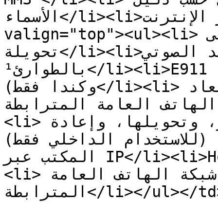
الأسماء</li><li>فاكس عبر الإنترنت</li></ul></td><td 
valign="top"><ul><li>الاتصال من تحويلة إلى 
تحويلة</li><li>البريد الصوتي</li><li>الاتصال 
بالطوارئ¹</li><li>E911 المتنقلة¹ (الولايات المتحدة 
وكندا فقط)</li><li>استقبال مكالمة واردة محولة/مُعاد 
كة الهاتف العامة المترابطة
<li>وضع مكالمة قيد الانتظار، وتحويلها، وإعادة 
توجيهها (للاستخدام الداخلي فقط)</li><li
المكتب عبر IP</li><li>Hoteling / Hot-desking</li>
<li>الاتصال الصادر عبر شبكة الهاتف العامة 
المترابطة</li></ul></td></tr></tbody></table>
