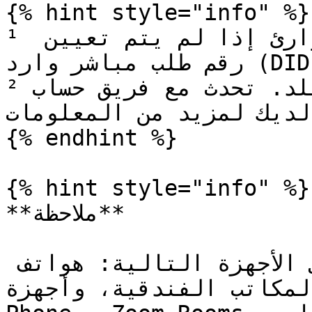
{% hint style="info" %}

¹ يتطلب ذلك مجموعة أرقام الطوارئ إذا لم يتم تعيين 
رقم طلب مباشر وارد (DID).\

² تختلف التوفّر حسب البلد. تحدث مع فريق حساب Zoom 
لديك لمزيد من المعلومات.

{% endhint %}

{% hint style="info" %}

**ملاحظة**

تسري تراخيص منطقة مشتركة على الأجهزة التالية: هواتف 
ف المكاتب الفندقية، وأجهزة