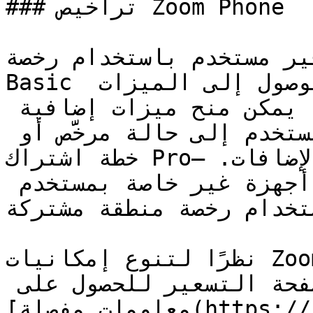
### تراخيص Zoom Phone

لية توفير مستخدم باستخدام رخصة
Basic إلى منح مستخدمين إمكانية الوصول إلى الميزات 
الأساسية للخدمة. ومن هناك، يمكن منح ميزات إضافية 
عبر خطط الاتصال—بما يرقّي المستخدم إلى حالة مرخَّص أو 
خطة اشتراك Pro—ويمكن كذلك استكمالها عبر الإضافات. 
وبديلًا عن ذلك، يمكن توفير أجهزة غير خاصة بمستخدم 
ستخدام رخصة منطقة مشتركة
نظرًا لتنوع إمكانيات Zoom Phone وعروض خدماتها، يُشجَّع 
القراء على الاطلاع على [صفحة التسعير للحصول على 
معلومات مفصلة](https://zoom.us/pricing/zoom-phone) 