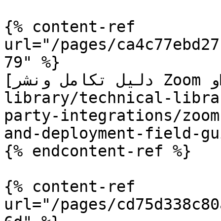
{% content-ref 
url="/pages/ca4c77ebd27
79" %}

[دليل تكامل ونشر Zoom وMicrosoft](/technical-
library/technical-libra
party-integrations/zoom
and-deployment-field-gu
{% endcontent-ref %}

{% content-ref 
url="/pages/cd75d338c80