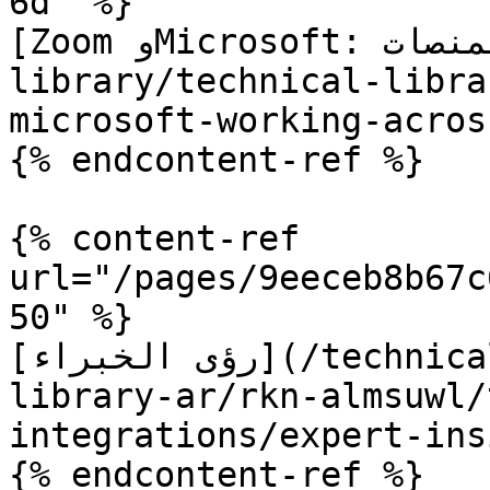
6d" %}

[Zoom وMicrosoft: العمل عبر المنصات](/technical-
library/technical-libra
microsoft-working-acros
{% endcontent-ref %}

{% content-ref 
url="/pages/9eeceb8b67c
50" %}

[رؤى الخبراء](/technical-library/technical-
library-ar/rkn-almsuwl/
integrations/expert-ins
{% endcontent-ref %}
