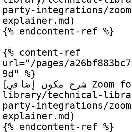
party-integrations/zoom
explainer.md)

{% endcontent-ref %}

{% content-ref 
url="/pages/a26bf883bc7
9d" %}

[شرح مكون إضافي Zoom for Outlook](/technical-
library/technical-libra
party-integrations/zoom
explainer.md)

{% endcontent-ref %}
