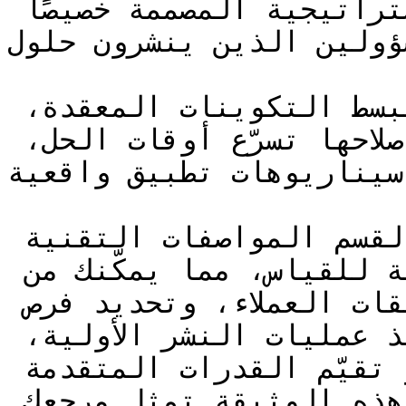
التكوين، والممارسات الاستراتيجية المصممة خصيصًا 
للمسؤولين الذين ينشرون حلول Z
ستجد إجراءات خطوة بخطوة تبسط التكوينات المعقدة، 
وموارد لاستكشاف الأخطاء وإصلاحها تسرّع أوقات الحل، 
 سيناريوهات تطبيق واقعية
تربط الموضوعات ضمن هذا القسم المواصفات التقنية 
بالنتائج التجارية القابلة للقياس، مما يمكّنك من 
تصميم الحلول، ودعم تطبيقات العملاء، وتحديد فرص 
توسيع الميزة. سواء كنت تنفذ عمليات النشر الأولية، 
أو تحسن البيئات الحالية، أو تقيّم القدرات المتقدمة 
لمؤسسة الخاصة بك، فإن هذه الوثيقة تمثل مرجعك 