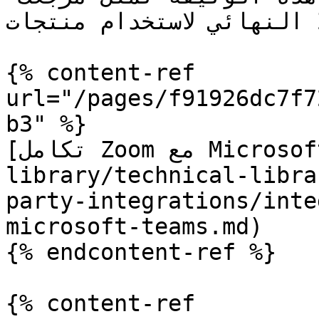
النهائي لاستخدام منتجات Zoom بنجاح.

{% content-ref 
url="/pages/f91926dc7f7
b3" %}

[تكامل Zoom مع Microsoft Teams](/technical-
library/technical-libra
party-integrations/inte
microsoft-teams.md)

{% endcontent-ref %}

{% content-ref 