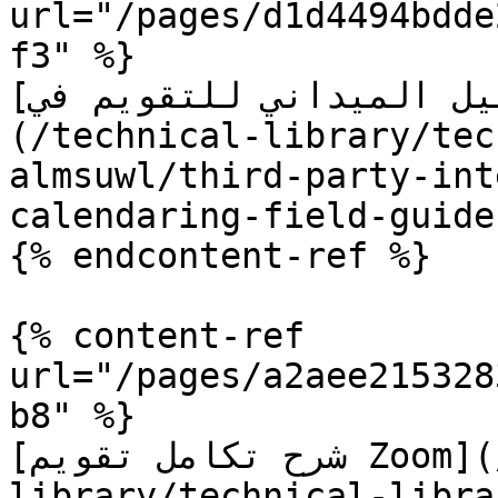
url="/pages/d1d4494bdde
f3" %}

[الدليل الميداني للتقويم في Microsoft 365]
(/technical-library/tec
almsuwl/third-party-int
calendaring-field-guide.
{% endcontent-ref %}

{% content-ref 
url="/pages/a2aee215328
b8" %}

[شرح تكامل تقويم Zoom](/technical-
library/technical-libra