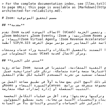
> For the complete documentation index, see [llms.txt](https://library.zoom.com/llms.txt). Markdown versions of documentation pages are available by appending `.md` to page URLs; this page is available as [Markdown](https://library.zoom.com/technical-library/technical-library-ar/rkn-almsuwl/architecture-and-design/zoom-architected-for-reliability.md).

# Zoom: مصمم لتحقيق الموثوقية

## **مقدمة**

تقدم Zoom الاتصالات الموحدة كخدمة (UCaaS) التي تركز على الذكاء الاصطناعي و مركز الاتصال كخدمة (مركز الاتصال كخدمة) عبر منصة واحدة متكاملة. وتتضمن الحزمة Zoom Meetings؛ وZoom Webinars وZoom Events؛ وZoom دردشة؛ وZoom Rooms وحجز مساحة العمل؛ وZoom Phone؛ وZoom مركز الاتصال؛ وZoom Canvas؛ وخدمة Zoom البريد والتقويم؛ وZoom السبورة البيضاء؛ وZoom Virtual Agent؛ وZoom Revenue Accelerator؛ وغير ذلك الكثير، وهي مصممة للعمل معًا عبر أجهزة سطح المكتب والأجهزة المحمولة والمتصفح وغرف المؤتمر، بما في ذلك أنظمة SIP/H.323 القائمة على المعايير عبر مؤتمر موصل الغرفة.

يوضح هذا المستند بالتفصيل الابتكارات والبنية وراء خدمات ومنتجات Zoom الرائدة في فئتها، ويشرح كيفية تقديمنا لتجربة متسقة وآمنة وقابلة للإدارة للمستخدمين النهائيين وفرق تقنية المعلومات عبر UCaaS ومركز الاتصال كخدمة.

## **مبني على الخبرة**

تساعد رؤية Zoom التي تضع سحابة أولاً المؤسسات على تجاوز تكلفة الأنظمة المحلية القديمة وتعقيدها. وبدلاً من إضافة الميزات إلى الحزم التقنية المتقادمة، استثمرنا في هندسة متكاملة عبر العملاء وخدمات الوسائط وأنظمة الغرف لتحسين الجودة والمرونة وسهولة الاستخدام من البداية إلى النهاية باعتبارها منصة واحدة متماسكة، ترتكز على استراتيجية عميل واحد وقاعدة تعليمات برمجية مشتركة عبر المنصات تستفيد من تجربة المستخدم الأصلية لكل نظام التشغيل.

يتجلى ذلك النهج الذي يضع سحابة أولاً في تطبيق مساحة العمل من Zoom: تطبيق حديث واحد يتيح للمستخدمين وصولاً مركزيًا إلى Meetings وChat وPhone ومركز الاتصال وEvents وWebinars وRooms والسبورة البيضاء وCanvas وغير ذلك. ويخضع الوصول للتراخيص، بحيث يمكن لفرق تقنية المعلومات تشغيل المنتجات والميزات أو إيقافها دون نشر مجموعة متفرقة من برامج التثبيت المنفصلة أو إدارة إصدارات عملاء متعارضة.

بالنسبة إلى فرق تقنية المعلومات، يقلل هذا النموذج من الأعباء التشغيلية، مثل عدد أقل من الخوادم المطلوب شراؤها وتركيبها وتحديثها؛ وعدد أقل من عمليات التكامل المخصصة الواجب صيانتها؛ وعدم الحاجة إلى فرق كاملة مكرسة للحفاظ على تشغيل البنية التحتية محلي. ويتم توفير السعة والتحديثات والتحسينات الأمنية من سحابة، بحيث يستطيع المسؤولون التركيز على السياسات والتبني والنتائج بدلاً من الصيانة.

## **الابتكار يصنع الفرق**

يعني نهج Zoom الفريد في الطريقة التي صممنا بها بنيتنا الخدمية أن Zoom يمتلك ميزات لا تستطيع الحلول الأخرى تقديمها ببساطة، وعلى نطاق وبجودة لا مثيل لهما.

* **Zoom AI**: مدمج في Meetings وChat وPhone ومركز الاتصال وCanvas وغير ذلك لتلخيص المحتوى وصياغته وإبراز الخطوات التالية في المكان الذي يتم فيه العمل، من دون تطبيقات إضافية أو تبديل السياق.
* **المعرض الذكي والمخرج الذكي**: غرف متعددة البث ومتعددة الكاميرات تمنح كل شخص في الغرفة «مقعدًا» مناسبًا على شاشة العرض.
* **دردشة الاجتماعات المستمرة**: دردشة الاجتماع تنتقل إلى قناة دردشة حتى لا تختفي الروابط والملفات عند انتهاء الاجتماع، مما يدعم التعاون المستمر غير المتزامن.
* **المشاركة عبر القرب ومنع الصدى**: ادخل إلى غرفة، وشارك لاسلكيًا بنقرة واحدة؛ تُكتم أجهزة الكمبيوتر المحمولة القريبة تلقائيًا لمنع الارتداد الصوتي.
* **مرونة الوسائط**: تبقى المحادثات مفهومة عبر الشبكات الضعيفة بفضل معدل البت التكيفي، وطبقات الترميز، وخيار الرجوع السريع في النقل.
الجلسات الكبيرة.