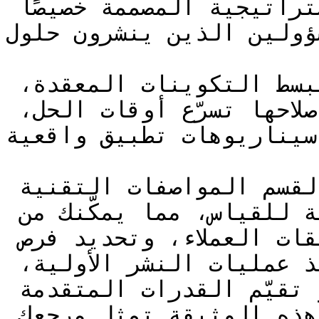
التكوين، والممارسات الاستراتيجية المصممة خصيصًا 
للمسؤولين الذين ينشرون حلول Z
ستجد إجراءات خطوة بخطوة تبسط التكوينات المعقدة، 
وموارد لاستكشاف الأخطاء وإصلاحها تسرّع أوقات الحل، 
 سيناريوهات تطبيق واقعية
تربط الموضوعات ضمن هذا القسم المواصفات التقنية 
بالنتائج التجارية القابلة للقياس، مما يمكّنك من 
تصميم الحلول، ودعم تطبيقات العملاء، وتحديد فرص 
توسيع الميزة. سواء كنت تنفذ عمليات النشر الأولية، 
أو تحسن البيئات الحالية، أو تقيّم القدرات المتقدمة 
لمؤسسة الخاصة بك، فإن هذه الوثيقة تمثل مرجعك 