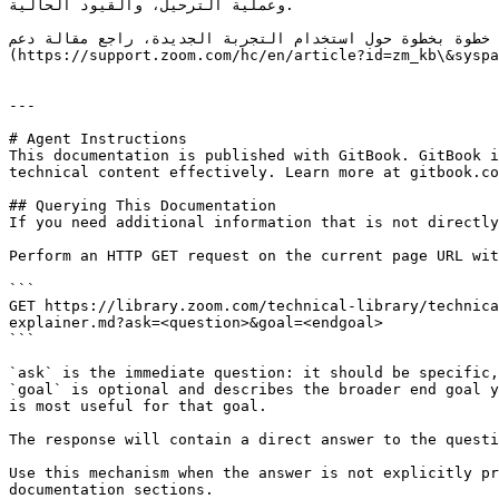
وعملية الترحيل، والقيود الحالية.

للحصول على إرشادات إجرائية خطوة بخطوة حول استخدام التجربة الجديدة، راجع مقالة دعم Zoom [جديدة
(https://support.zoom.com/hc/en/article?id=zm_kb\&syspa
---

# Agent Instructions

This documentation is published with GitBook. GitBook i
technical content effectively. Learn more at gitbook.co
## Querying This Documentation

If you need additional information that is not directly
Perform an HTTP GET request on the current page URL wit
```

GET https://library.zoom.com/technical-library/technica
explainer.md?ask=<question>&goal=<endgoal>

```

`ask` is the immediate question: it should be specific,
`goal` is optional and describes the broader end goal y
is most useful for that goal.

The response will contain a direct answer to the questi
Use this mechanism when the answer is not explicitly pr