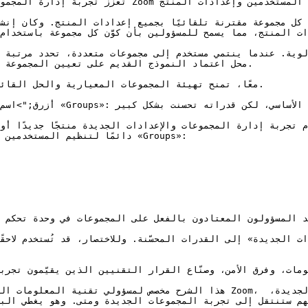
وتغيّر جذريًا كيفية إدارة المسؤولين للعلاقة بين م.

في النموذج القديم، كانت كل مجموعة مقترنة تلقائيًا بجميع إعدادات المنت Z
ات المنتج، مما يسمح للمسؤولين بأن كوَّن كل مجموعة باستخدا
محل اعتماد النموذج القديم على تعيين المجموعة ا.

معًا، تمنح تهيئة المجموعات المعيارية والحل القائ.

لا تقدّم تجربة إدارة المجموعات والإعدادات «Groups»، يان نفسه الذي استخدمه المسؤولون
دائمًا لتنظيم المس «Groups»:

جد المسؤولون المعتادون بالفعل على المجموعات في وحدة تحكم 
 Zoom، ولفرق الأمن والامتثال التي تقيّم قدرات الحوكمة في التجربة الجديدة، 