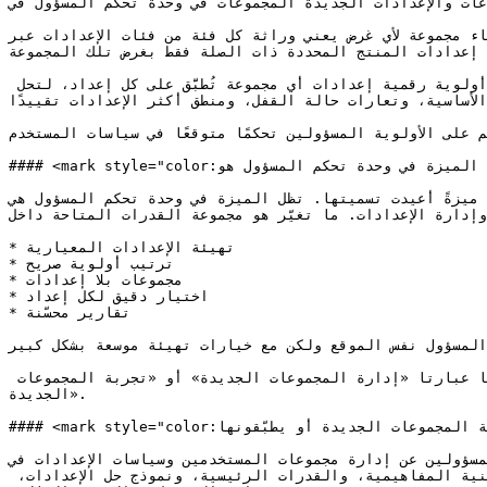
تعزّز تجربة إدارة المجموعات والإعدادات الجديدة المجموعات في وحدة تحكم المسؤول في Zoom جموعات المستخدمين وإعدادات المنتج
ج. وكان إنشاء مجموعة لأي غرض يعني وراثة كل فئة من فئات الإعدادات عبر
م إعدادات المنتج المحددة ذات الصلة فقط بغرض تلك المجموعة
تقدّم التجربة الجديدة أيضًا حلًّا صريحًا للتعارض قائمًا على الأولوية. عندما ينتمي مستخدم إلى مجموعات متعددة، تحدد مرتبة أولوية رقمية إعدادات أي مجموعة تُطبَّق على كل إعداد، لتحل 
لأساسية، وتعارات حالة القفل، ومنطق أكثر الإعدادات تقييدًا
م على الأولوية المسؤولين تحكمًا متوقعًا في سياسات المستخدم
#### <mark style="color:أزرق;">اسم الميزة في وحدة تحكم المسؤول هو «Groups»: لم يتغير الكيان الأساسي، لكن قدراته تحسنت بشكل كبير</mark>

 الجديدة منتجًا جديدًا أو ميزةً أعيدت تسميتها. تظل الميزة في وحدة تحكم المسؤول هي
تخدمين وإدارة الإعدادات. ما تغيّر هو مجموعة القدرات المتاحة داخل
* تهيئة الإعدادات المعيارية

* ترتيب أولوية صريح

* مجموعات بلا إعدادات

* اختيار دقيق لكل إعداد

* تقارير محسّنة

المسؤول نفس الموقع ولكن مع خيارات تهيئة موسعة بشكل كبير
في هذا الشرح، تشير عبارة «تجربة إدارة المجموعات والإعدادات الجديدة» إلى القدرات المحسّنة. وللاختصار، قد تُستخدم لاحقًا عبارتا «إدارة المجموعات الجديدة» أو «تجربة المجموعات 
الجديدة».

#### <mark style="color:أزرق;">هذا الشرح مخصص لمسؤولي تقنية المعلومات، وفرق الأمن، وصنّاع القرار التقنيين الذين يقيّمون تجربة المجموعات الجديدة أو يطبّقونها</mark>

هذا الشرح مخصص لمسؤولي تقنية المعلومات المسؤولين عن إدارة مجموعات المستخدمين وسياسات الإعدادات في
ولصنّاع القرار التقنيين الذين يقيّمون ما إذا كانت مؤسستهم ستنتقل إلى تجربة المجموعات الجديدة ومتى. وهو يغطي البنية المفاهيمية، والقدرات الرئيسية، ونموذج حل الإعدادات، 