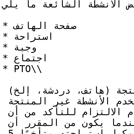
عض الأنشطة الشائعة ما يلي
* صفحة الهاتف

* استراحة

* وجبة

* اجتماع

* PTO\\

بشكل عام، تُستخدم الأنشطة المنتجة (هاتف، دردشة، إلخ) 
لحساب الالتزام، بينما لا تُستخدم الأنشطة غير المنتجة 
(استراحة، وجبة، إلخ). يُستخدم الالتزام للتأكد من أن 
الوكلاء يخدمون العملاء عندما يكون من المقرر أن 
يفعلوا ذلك. إذا أخذ الوكيل استراحته متأخرًا 5 