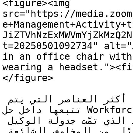
<figure><img 
src="https://media.zoom
e+Management+Activity+t
JiZTVhNzExMWVmYjZkMzQ2N
t=20250501092734" alt="
in an office chair with
wearing a headset."><fi
</figure>

الالتزام هو مقياس قوي وأحد أكثر العناصر التي يتم 
تتبعها داخل حل Workforce Management (WFM). يحسب 
الالتزام الفرق بين النشاط الذي تمّت جدولة الوكيل 
للقيام به وما يقوم به فعليًا. من المخاوف الشائعة 