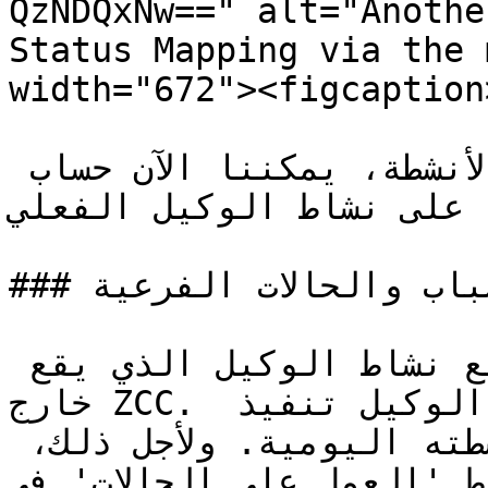
QzNDQxNw==" alt="Anothe
Status Mapping via the 
width="672"><figcaption
ومع تعيين هذه الحالات إلى الأنشطة، يمكننا الآن حساب 
ءً على نشاط الوكيل الفعلي
### حالات استخدام فريدة للأسباب والحالات الفرعية

أحيانًا يرغب المشرفون في تتبع نشاط الوكيل الذي يقع 
خارج ZCC. على سبيل المثال، قد يُطلب من الوكيل تنفيذ 
أعمال الحالات كجزء من أنشطته اليومية. ولأجل ذلك، 
شاط 'العمل على الحالات' في