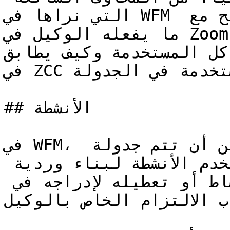
التي نراها في WFM أن الالتزام لا يتطابق بشكل صحيح مع 
ما يفعله الوكيل في Zoom مركز الاتصال (ZCC). لنلقِ 
لى الهياكل المستخدمة وكيف يطابق
في ZCC مع الأنشطة المختلفة المستخدمة في الجدولة.

## الأنشطة

في WFM، النشاط هو أي إجراء يمكن أن تتم جدولة 
الوكيل للقيام به. تُستخدم الأنشطة لبناء وردية 
الوكيل. يمكن تمكين كل نشاط أو تعطيله لإدراجه في 
اب الالتزام الخاص بالوكيل