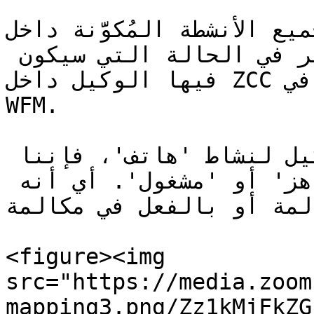
جميع الأنشطة المُكوَّنة داخل
لإعداد هذه المطابقات، نفكر في الحالة التي سيكون 
فيها الوكيل داخل ZCC حتى يكون بصدد تنفيذ النشاط في 
WFM.

إذا كانت لدينا جدولة للوكيل لنشاط 'هاتف'، فإننا 
نتوقع أن يكون في حالة 'جاهز' أو 'مشغول'. أي أنه 
المة أو بالفعل في مكالمة
<figure><img 
src="https://media.zoom
mapping3.png/Zz1kMjFkZG