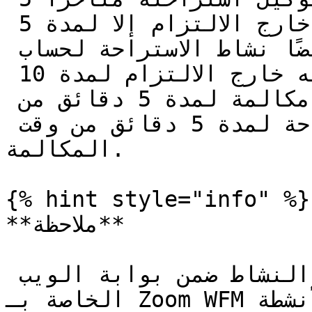
دقائق، فلن يُسجَّل عليه أنه خارج الالتزام إلا لمدة 5 
دقائق فقط. وإذا استُخدمت أيضًا نشاط الاستراحة لحساب 
الالتزام، فسيُسجَّل عليه أنه خارج الالتزام لمدة 10 
دقائق لأنه سيكون على مكالمة لمدة 5 دقائق من 
استراحته، وفي استراحة لمدة 5 دقائق من وقت 
المكالمة.

{% hint style="info" %}

**ملاحظة**

يمكن العثور على إعدادات النشاط ضمن بوابة الويب 
الخاصة بـ Zoom WFM على **تهيئة الجدولة → الأنشطة**.
