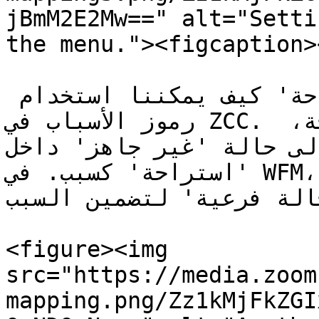
jBmM2E2Mw==" alt="Setti
the menu."><figcaption>
مثال آخر، يوضح نشاط 'استراحة' كيف يمكننا استخدام 
رموز الأسباب في ZCC. عندما يكون الوكيل في استراحة، 
سينتقل إلى حالة 'غير جاهز' داخل
'استراحة' كسبب. في WFM، نبدأ بإضافة حالة غير جاهز 
 حالة فرعية' لتضمين السبب
<figure><img 
src="https://media.zoom
mapping.png/Zz1kMjFkZGI