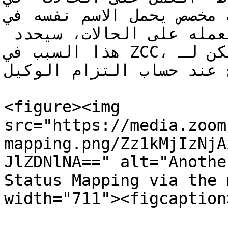
 سبب مخصص يحمل الاسم نفسه في
عندما يذهب الوكيل للقيام بعمله على الحالات، سيحدد 
هذا السبب في ZCC، ويمكن لـ WFM تتبع هذا النشاط 
ح عند حساب التزام الوكيل
<figure><img 
src="https://media.zoom
mapping.png/Zz1kMjIzNjA
JlZDNlNA==" alt="Anothe
Status Mapping via the 
width="711"><figcaption