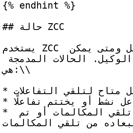
{% endhint %}

## حالة ZCC

يستخدم ZCC حالة الوكيل لتتبع نشاط الوكيل ومتى يمكن 
تمرير تفاعلات إضافية إلى الوكيل. الحالات المدمجة 
هي:\\

* جاهز - الوكيل متاح لتلقي التفاعلات

* مشغول - الوكيل في تفاعل نشط أو يختتم تفاعلًا

* غير جاهز - اختار الوكيل عدم تلقي المكالمات أو تم 
ستبعاده من تلقي المكالمات