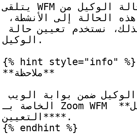
يتلقى WFM معلومات حالة الوكيل من ZCC ويحتاج إلى أن 
يكون قادرًا على تعيين هذه الحالة إلى الأنشطة، 
وبالتالي الالتزام. وللقيام بذلك، نستخدم تعيين حالة 
الوكيل.

{% hint style="info" %}

**ملاحظة**

يمكن العثور على تعيين حالة الوكيل ضمن بوابة الويب 
الخاصة بـ Zoom WFM على **التفضيلات → حالة الوكيل** 
**التعيين**.

{% endhint %}
