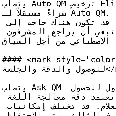
يتطلب Auto QM ترخيص Elite لـ Zoom لمركز الاتصال أو 
شراءً مستقلاً لـ Auto QM. تعتمد دقة تقييمات الذكاء 
الاصطناعي على جودة النسخ. قد تكون هناك حاجة إلى 
إعداد أولي وفترة معايرة. ينبغي أن يراجع المشرفون 
ء الاصطناعي من أجل السياق
#### <mark style="color:الأزرق;">لدى Ask QM تطلبات
للوصول والدقة والجلسة</mark>

يتطلب Ask QM صلاحيات مالك الحساب أو المسؤول للحصول 
على الوظائف الكاملة. تعتمد دقة معالجة اللغة 
الطبيعية على تعقيد الاستعلام. قد تختلف إمكانيات 
التكامل باختلاف نظام الطرف الثالث. يتم الاحتفاظ 