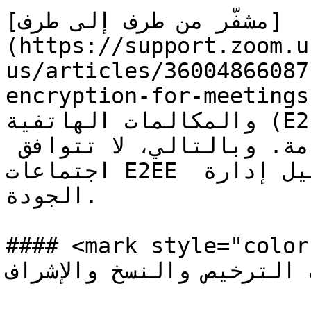
[مشفّر من طرف إلى طرف]
(https://support.zoom.u
us/articles/36004866087
encryption-for-meetings) تدعم الاجتماعات
والمكالمات الهاتفية (E2EE) تسجيلات على السحابة أو 
النسخ المباشر كجزء من الخدمة. وبالتالي، لا تتوافق 
اجتماعات E2EE والمكالمات الهاتفية مع تحليل إدارة 
الجودة.

#### <mark style="color:الأزرق;">تتطلب Auto Q
تطلبات الترخيص والنسخ والإشراف