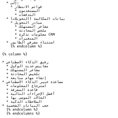
  * إلى:

    * قوائم الانتظار

      * المستخدمون

      * التدفقات

  * بيانات المكالمة (التحويلات)

    * مبادر التحويل

      * مشاعر المستهلك

      * ملخص المحادثة

      * معلومات تذكرة CRM

      * المتغيرات

  * استثناء مشرفي الطابور

    {% endcolumn %}

{% column %}

* رفيق الذكاء الاصطناعي

  * مقاييس حديث الوكيل

  * مشاعر المستهلك

  * تلخيص المحادثة

  * إنشاء مهام متابعة

* مساعدة خبير الذكاء الاصطناعي

  * استرجاع المعلومات

  * قاعدة المعرفة

  * أفضل الإجراءات التالية

  * الحالات الموصى بها

  * الملاحظات الذكية

* حجب البيانات الشخصية

  {% endcolumn %}

  {% endcolumns %}
