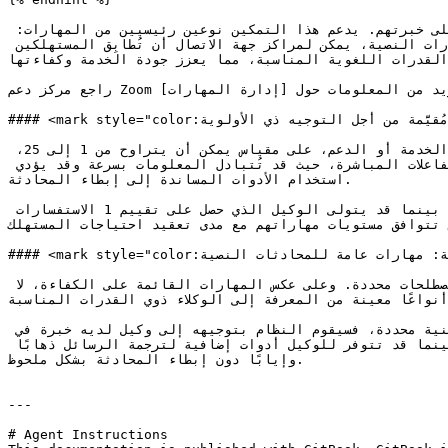
المهارات هي ميزة اختياريّة صُمِّمت لتصنيف وتقييم قدرات الوكلاء على التعامل مع أنواع مختلفة من التفاعلات بناءً على خبرتهم. يدعم هذا التمكين نوعين رئيسيين من المهارات: 
المهارات القائمة على الكفاءة والمهارات النصية. ومن خلال الاستفادة من كلٍّ من المهارات القائمة على الكفاءة والمهارات النصية، يمكن لمراكز جهة الاتصال أن تُطابِق المستهلكين 
القدرات اللغوية المناسبة، مما يعزز جودة الخدمة وكفاءتها.
راجع مركز دعم Zoom لمزيد من المعلومات حول [إدارة المهارات](https://support.zoom.com/hc/en/article?id=zm_kb\&sysparm_article=KB0059519).

#### <mark style="color:أزرق;">المهارات القائمة على الكفاءة: مهارات مُقيَّمة من أجل التوجيه ذي الأولوية</mark>

يتيح تمكين المهارات القائمة على الكفاءة للشركة تقييم الوكلاء وتصنيفهم بناءً على خبرتهم وكفاءتهم في مجالات محددة من الخدمة أو الدعم، على مقياس يمكن أن يتراوح من 1 إلى 25، 
مما يشير إلى مستوى خبرة الوكيل في المجال المعني. وعادةً ما تكون المهارات القائمة على الكفاءة أكثر أهمية للتفاعلات المباشرة، حيث قد تُتبادل المعلومات بسرعة وقد يؤدي 
استخدام الأدوات المساندة إلى إبطاء المحادثة.

على سبيل المثال، يُفضَّل الوكيل الذي حصل على تقييم كفاءة 5 في الدعم الفني للتعامل مع المشكلات التقنية المعقدة، بينما قد يتولى الوكيل الذي حصل على تقييم 1 الاستفسارات 
ن تتوافق مستويات مهاراتهم مع مدى تعقيد احتياجات المستهلك.
#### <mark style="color:أزرق;">المهارات النصية: مهارات عامة للمحادثات النصية</mark>

تشير المهارات النصية إلى قدرة الوكيل على التعامل مع التفاعلات بناءً على محتوى نصي، مثل إتقان اللغة أو الإلمام بمصطلحات محددة. وعلى عكس المهارات القائمة على الكفاءة، لا 
واعًا معينة من المعرفة إلى الوكلاء ذوي القدرات المناسبة.
على سبيل المثال، إذا قدّم مستهلك طلب دردشة يطلب المساعدة في مشكلة تتعلق بـ التكامل البرمجي باستخدام مصطلحات تقنية محددة، فسيقوم النظام بتوجيهه إلى وكيل لديه خبرة في 
تلك التقنية تحديدًا. ويساعد ذلك على ضمان حصول المستهلكين على دعم دقيق من شخص على دراية بالتفاصيل التقنية، بينما قد تتوفر للوكيل أدوات إضافية لترجمة الرسائل ذهابًا 
وإيابًا دون إبطاء المحادثة بشكل ملحوظ.

---

# Agent Instructions
