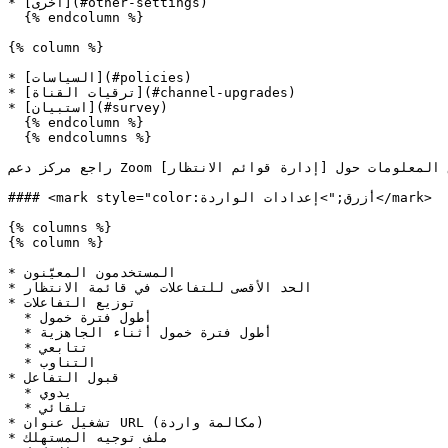
* [أخرى](#other-settings)

  {% endcolumn %}

{% column %}

* [السياسات](#policies)

* [ترقيات القناة](#channel-upgrades)

* [استبيان](#survey)

  {% endcolumn %}

  {% endcolumns %}

راجع مركز دعم Zoom لمزيد من المعلومات حول [إدارة قوائم الانتظار](https://support.zoom.com/hc/en/article?id=zm_kb\&sysparm_article=KB0061959).

#### <mark style="color:أزرق;">إعدادات الواردة</mark>

{% columns %}

{% column %}

* المستخدمون المعيَّنون

* الحد الأقصى للتفاعلات في قائمة الانتظار

* توزيع التفاعلات

  * أطول فترة خمول

  * أطول فترة خمول أثناء الجاهزية

  * تتابعي

  * التناوب

* قبول التفاعل

  * يدوي

  * تلقائي

* تشغيل عنوان URL (مكالمة واردة)

* ملف توجيه المستهلك
