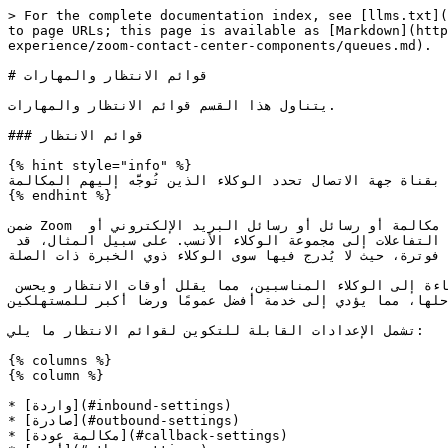
> For the complete documentation index, see [llms.txt](
to page URLs; this page is available as [Markdown](http
experience/zoom-contact-center-components/queues.md).

# قوائم الانتظار والمهارات

يتناول هذا القسم قوائم الانتظار والمهارات.

### قوائم الانتظار

{% hint style="info" %}

 بقناة جهة الاتصال تحدد الوكلاء الذين تُوجَّه إليهم المكالمة.
{% endhint %}

ضمن Zoom مركز الاتصال، تشير قائمة الانتظار إلى مجموعة خاصة بقناة جهة الاتصال تحدد أيّ الوكلاء يتلقون التفاعلات الواردة، مثل مكالمة أو رسائل أو رسائل البريد الإلكتروني أو 
تفاعلات الفيديو. وعادةً ما تُنظَّم قوائم الانتظار وفق معايير مثل مهارات الوكيل أو الأقسام، مما يساعد على ضمان توجيه التفاعلات إلى مجموعة الوكلاء الأنسب. على سبيل المثال، قد 
 فوترة، حيث لا يُدرج فيها سوى الوكلاء ذوي الخبرة ذات الصلة.
من خلال تعريف قوائم الانتظار استنادًا إلى قنوات أو موضوعات محددة، يمكن لمراكز الاتصال توجيه تفاعلات المستهلكين بكفاءة إلى الوكلاء المناسبين، مما يقلل أوقات الانتظار ويحسن 
لها، مما يؤدي إلى خدمة أفضل عمومًا ورضا أكبر للمستهلكين.
تشمل الإعدادات القابلة للتكوين لقوائم الانتظار ما يلي:

{% columns %}

{% column %}

* [واردة](#inbound-settings)

* [صادرة](#outbound-settings)

* [مكالمة عودة](#callback-settings)
