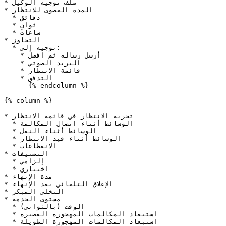
* ملف توجيه الوكيل

* المدة القصوى للانتظار

  * دقائق

  * ثوانٍ

  * ساعات

* التجاوز

  * توجيه إلى:

    * أرسل رسالة ثم افصل

    * البريد الصوتي

    * قائمة الانتظار

    * التدفق

      {% endcolumn %}

{% column %}

* تجربة الانتظار في قائمة الانتظار

  * الوسائط أثناء اتصال المكالمة

  * الوسائط أثناء النقل

  * الوسائط أثناء قيد الانتظار

  * الانقطاعات

* التصنيفات

  * إلزامي

  * اختياري

* مدة الإنهاء

* الإغلاق التلقائي بعد الإنهاء

* التخلي المبكر

* مستوى الخدمة

  * الوقت (بالثواني)

  * استبعاد المكالمات المهجورة القصيرة

  * استبعاد المكالمات المهجورة الطويلة
