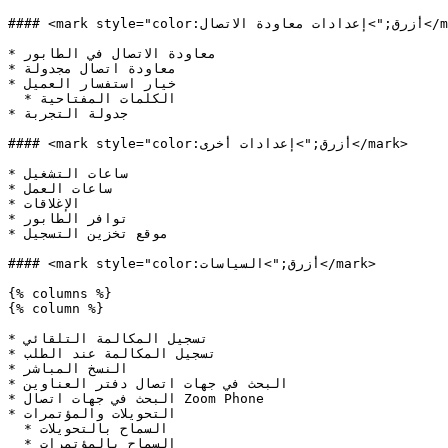
#### <mark style="color:أزرق;">إعدادات معاودة الاتصال</mark>

* معاودة الاتصال في الطابور

* معاودة اتصال مجدولة

* خيار استفسار العميل

  * الكلمات المفتاحية

* جدولة التجربة

#### <mark style="color:أزرق;">إعدادات أخرى</mark>

* ساعات التشغيل

* ساعات العمل

* الإغلاقات

* توافر الطابور

* موقع تخزين التسجيل

#### <mark style="color:أزرق;">السياسات</mark>

{% columns %}

{% column %}

* تسجيل المكالمة التلقائي

* تسجيل المكالمة عند الطلب

* النسخ المباشر

* البحث في جهات اتصال دفتر العناوين

* البحث في جهات اتصال Zoom Phone

* التحويلات والمؤتمرات

  * السماح بالتحويلات

  * السماح بالمؤتمرات
