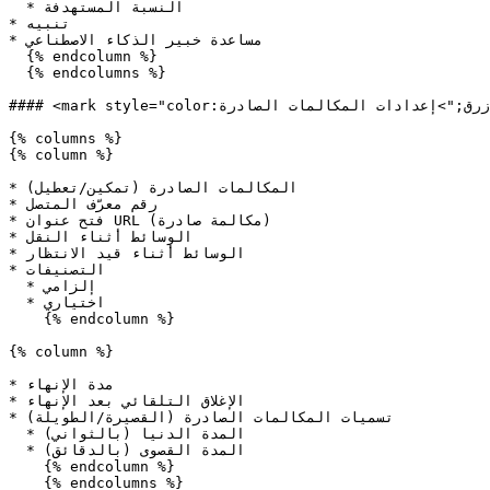
  * النسبة المستهدفة

* تنبيه

* مساعدة خبير الذكاء الاصطناعي

  {% endcolumn %}

  {% endcolumns %}

#### <mark style="color:أزرق;">إعدادات المكالمات الصادرة</mark>

{% columns %}

{% column %}

* المكالمات الصادرة (تمكين/تعطيل)

* رقم معرّف المتصل

* فتح عنوان URL (مكالمة صادرة)

* الوسائط أثناء النقل

* الوسائط أثناء قيد الانتظار

* التصنيفات

  * إلزامي

  * اختياري

    {% endcolumn %}

{% column %}

* مدة الإنهاء

* الإغلاق التلقائي بعد الإنهاء

* تسميات المكالمات الصادرة (القصيرة/الطويلة)

  * المدة الدنيا (بالثواني)

  * المدة القصوى (بالدقائق)

    {% endcolumn %}

    {% endcolumns %}
