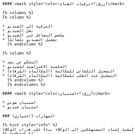
#### <mark style="color:أزرق;">ترقيات القناة</mark>

{% columns %}

{% column %}

* الترقية إلى الفيديو

* نقل الفيديو

* ملخص التفاعل عبر الفيديو

* تشغيل الفيديو تلقائيًا

  {% endcolumn %}

{% column %}

* التحكم عن بعد

* الخلفية الافتراضية للفيديو

* التسجيل التلقائي للمكالمة (المكالمات المُرقاة)

* التسجيل عند الطلب للمكالمة (المكالمات المُرقاة)

  {% endcolumn %}

  {% endcolumns %}

#### <mark style="color:أزرق;">استبيان</mark>

* استبيان صوتي

* استبيان فيديو

### المهارات (اختياري)

{% hint style="info" %}

كيفية إسناد المستهلكين إلى الوكلاء بناءً على قدرات الوكلاء.
{% endhint %}
