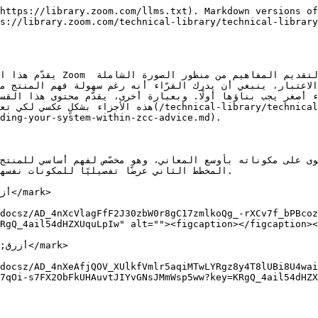
https://library.zoom.com/llms.txt). Markdown versions of
s://library.zoom.com/technical-library/technical-library
مركز الاتصال. صُمِّمت الم 
cal-library-ar/khdmat-alaamal/zoom-contact-center/zoom-
ding-your-system-within-zcc-advice.md).

المخطط الثاني عرضًا تفصيليًا للمكونات نفسه.

docsz/AD_4nXcVlagFfF2J30zbW0r8gC17zmlkoQg_-rXCv7f_bPBcoz
RgQ_4ail54dHZXUquLpIw" alt=""><figcaption></figcaption><
docsz/AD_4nXeAfjQOV_XUlkfVmlr5aqiMTwLYRgz8y4T8lUBi8U4wai
7qOi-s7FX2ObFkUHAuvtJIYvGNsJMmWsp5ww?key=KRgQ_4ail54dHZX