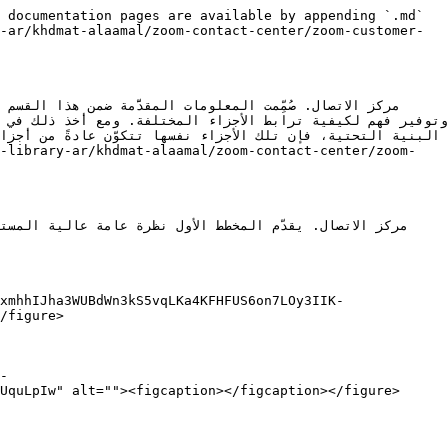
 documentation pages are available by appending `.md` 
-ar/khdmat-alaamal/zoom-contact-center/zoom-customer-
xmhhIJha3WUBdWn3kS5vqLKa4KFHFUS6on7LOy3IIK-
/figure>

-
UquLpIw" alt=""><figcaption></figcaption></figure>
