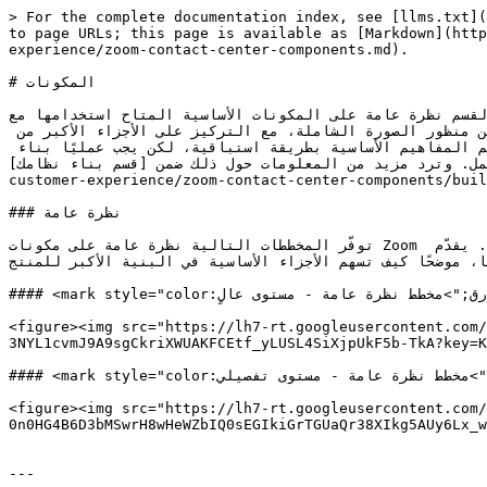
> For the complete documentation index, see [llms.txt](
to page URLs; this page is available as [Markdown](http
experience/zoom-contact-center-components.md).

# المكونات

يقدّم هذا القسم نظرة عامة على المكونات الأساسية المتاح استخدامها مع Zoom علومات المقدَّمة ضمن هذا القسم لتقديم المفاهيم من منظور الصورة الشاملة
وتوفير فهم لكيفية ترابط الأجزاء المختلفة. ومع أخذ ذلك في الاعتبار، ينبغي أن يدرك القرّاء أنه رغم سهولة فهم المنتج من منظور الصورة الشاملة، مع التركيز على الأجزاء الأكبر من 
البنية التحتية، فإن تلك الأجزاء نفسها تتكوّن عادةً من أجزاء أصغر يجب بناؤها أولًا. وبعبارة أخرى، يقدّم محتوى هذا القسم المفاهيم الأساسية بطريقة استباقية، لكن يجب عمليًا بناء 
هذه الأجزاء بشكلٍ عكسي لكي تعمل. وترد مزيد من المعلومات حول ذلك ضمن [قسم بناء نظامك](/technical-library/techni
customer-experience/zoom-contact-center-components/buil
### نظرة عامة

توفّر المخططات التالية نظرة عامة على مكونات Zoom مركز الاتصال. يقدّم المخطط الأول نظرة عامة عالية المستوى على مكوناته بأوسع المعاني، وهو مخصّص لفهم أساسي للمنتج. يقدّم 
ا، موضحًا كيف تسهم الأجزاء الأساسية في البنية الأكبر للمنتج
#### <mark style="color:أزرق;">مخطط نظرة عامة - مستوى عالٍ</mark>

<figure><img src="https://lh7-rt.googleusercontent.com/
3NYL1cvmJ9A9sgCkriXWUAKFCEtf_yLUSL4SiXjpUkF5b-TkA?key=K
#### <mark style="color:أزرق;">مخطط نظرة عامة - مستوى تفصيلي</mark>

<figure><img src="https://lh7-rt.googleusercontent.com/
0n0HG4B6D3bMSwrH8wHeWZbIQ0sEGIkiGrTGUaQr38XIkg5AUy6Lx_w
---
