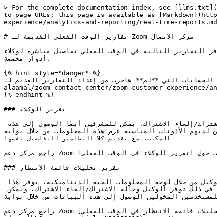
> For the complete documentation index, see [llms.txt](
to page URLs; this page is available as [Markdown](http
experience/analytics-and-reporting/real-time-reports.md
# تقارير الوقت الفعلي القديمة لـ Zoom مركز الاتصال

توفر التقارير التالية في الوقت الفعلي تفاصيل مباشرة لوكلاء Zoom الاتصال والمشرفين ومسؤولي الحساب؛ ومع ذلك، قد تتأثر إتاحة التقرير بأذونات دور المستخدم عند استخدام
أدوار مخصصة.

{% hint style="danger" %}

ينطبق هذا المحتوى فقط على الحسابات التي **لم** هاجرت من إعداد التقارير القديم لـ Zoom مركز الاتصال إلى [تحليلات 
alaamal/zoom-contact-center/zoom-customer-experience/analyt
{% endhint %}

### تقرير الوكلاء

يتيح تقرير الوكيل في الوقت الفعلي للمسؤولين مراقبة معلومات الوكيل في الوقت الفعلي، مثل حالة التوفر وإعدادات الاشتراك/إلغاء الاشتراك. يمكن للمشرفين أيضًا الوصول إلى هذه 
الخاصة بهم. ويمكن لمن لديهم الأذونات المناسبة عرض هذه المعلومات من خلال بوابة
المكتب، مع تقديم كلا النظامين للتفاصيل نفسها.

راجع مركز دعم Zoom للحصول على مزيد من المعلومات حول [تقرير الوكلاء في الوقت الفعلي](https://support.zoom.com/hc/en/article?id=zm_kb\&sysparm_article=KB0061938).

### تقرير تحليلات قائمة الانتظار

يتيح تقرير تحليلات قائمة الانتظار في الوقت الفعلي لمسؤولي الحساب والمشرفين تتبع التفاعل وقائمة الانتظار ونشاط الوكيل من خلال لوحة المعلومات الحية الديناميكية. يوفر هذا 
التقرير عرضًا شاملًا عبر جميع قنوات الاتصال المكوّنة، إلى جانب رؤى مفصلة حول قنوات وقوائم انتظار محددة، بما في ذلك توفر الوكيل وحالة الاشتراك/إلغاء الاشتراك. ويمكن 
للمستخدمين المخولين الوصول إلى هذه البيانات من خلال بوابة Zoom على الويب أو تطبيق Zoom Workplace سطح المكتب، مع تقديم كلا النظامين للمعلومات نفسها
راجع مركز دعم Zoom للحصول على مزيد من المعلومات، بما في ذلك التفاصيل المفصلة، حول [تحليلات قائمة الانتظار في الوقت الفعلي](https://support.zoom.com/hc/en/article?