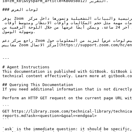
id=zm_kb\&sysparm_article=KB0058012) التقرير.

### لوحات العرض

يوفر Zoom مركز الاتصال لوحات عرض قابلة للتخصيص، مما يسمح للمشرفين والمسؤولين والوكلاء المخولين بمراقبة مقاييس الأداء الرئيسية والبيانات التشغيلية وتصورها داخل مركز 
الاتصال. ومع واجهة مرنة تتيح لك اختر الأدوات وتنسيقها لتناسب احتياجاتك، توفر لوحات العرض هذه وصولًا فوريًا إلى معلومات مهمة مثل حجم المكالمات وأوقات الانتظار ومتوسط أوقات 
المعالجة وأداء الوكيل. تعرض لوحات العرض بيانات في الوقت الفعلي من آخر 24 ساعة، ويمكن أيضًا عرضها من خلال اللوحة الرقمية من Zoom Rooms، مما يضيف طبقة إضافية من الرؤية 
وسهولة الوصول.

راجع مركز دعم Zoom لمزيد من المعلومات حول [تخصيص لوحات عرض Zoom مركز الاتصال](https://support.zoom.com/hc/en/article?id=zm_kb\&sysparm_article=KB0059227) و [مسرد 
مقاييس Zoom مركز الاتصال](https://support.zoom.com/hc/en/article?id=zm_kb\&sysparm_article=KB0061948).

---

# Agent Instructions

This documentation is published with GitBook. GitBook i
technical content effectively. Learn more at gitbook.co
## Querying This Documentation

If you need additional information that is not directly
Perform an HTTP GET request on the current page URL wit
```

GET https://library.zoom.com/technical-library/technica
reports.md?ask=<question>&goal=<endgoal>

```

`ask` is the immediate question: it should be specific,