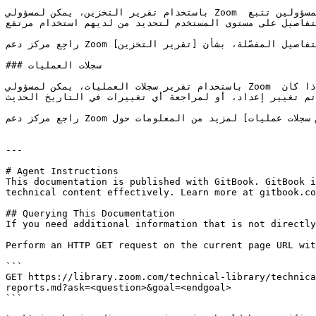
باستخدام تقرير التخزين، يمكن لمسؤولي Zoom مركز الاتصال رؤية مقدار التخزين الذي يستخدمه الوكلاء لتسجيلات السحابة والأصول ورسائل صندوق الوارد. يتيح ذلك للمسؤولين تتبع 
تفاصيل على مستوى المستخدم لتحديد من لديهم استخدام مرتفع
راجِع مركز دعم Zoom لمزيد من المعلومات، بما في ذلك التفاصيل المفصّلة، بشأن [تقرير التخزين](https://support.zoom.com/hc/en/article?id=zm_kb\&sysparm_article=KB0058975).

### سجلات العمليات

باستخدام تقرير سجلات العمليات، يمكن لمسؤولي Zoom مركز الاتصال عرض التغييرات التي أُجريت على إعدادات وميزات مركز الاتصال. وهذا مفيد بشكل ملحوظ عند تحديد متى أو ما إذا كان 
 تم تغيير إعداد، أو لمراجعة أي تغييرات في التاريخ الحديث
راجع مركز دعم Zoom لمزيد من المعلومات حول [عرض سجلات عمليات Zoom مركز الاتصال](https://support.zoom.com/hc/en/article?id=zm_kb\&sysparm_article=KB0059308).

---

# Agent Instructions

This documentation is published with GitBook. GitBook i
technical content effectively. Learn more at gitbook.co
## Querying This Documentation

If you need additional information that is not directly
Perform an HTTP GET request on the current page URL wit
```

GET https://library.zoom.com/technical-library/technica
reports.md?ask=<question>&goal=<endgoal>

```
