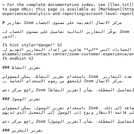
> For the complete documentation index, see [llms.txt](
to page URLs; this page is available as [Markdown](http
experience/analytics-and-reporting/account-level-report
# تقارير Zoom مركز الاتصال القديمة على مستوى الحساب

توفّر التقارير التالية تفاصيل على مستوى الحساب لـ Zoom مركز الاتصال، وعادةً ما تكون متاحة فقط لمسؤولي الحساب أو المستخدمين الآخرين الذين لديهم أذونات كافية قائمة على 
الدور.

{% hint style="danger" %}

ينطبق هذا المحتوى فقط على الحسابات التي **لم** هاجرت من إعداد التقارير القديم لـ Zoom مركز الاتصال إلى [تحليلات 
alaamal/zoom-contact-center/zoom-customer-experience/analyt
{% endhint %}

### تقرير النشاط

باستخدام تقرير النشاط، يمكن لمسؤولي Zoom مركز الاتصال مراجعة سجلات كل من المكالمات الصوتية غير المقاسة والمقاسة أو رسائل الرسائل القصيرة. ويمكن استخدام هذه التقارير 
للتحقق من رسوم الاستخدام الخاصة بـ Zoom مركز الاتصال.

راجِع مركز دعم Zoom لمزيد من المعلومات، بما في ذلك التفاصيل المفصّلة، بشأن [تقرير النشاط](https://support.zoom.com/hc/en/article?id=zm_kb\&sysparm_article=KB0058847).

### تقرير الوصول

باستخدام تقرير الوصول، يمكن لمسؤولي Zoom مركز الاتصال معرفة أي مستخدم الهاتف لديه إذن لعرض صناديق البريد الصوتي أو استخدام تسجيل المكالمات الصوتية. بالإضافة إلى ذلك، 
إلى قائمة الانتظار ونوع إذن الوصول إلى التسجيل الذي لديهم
راجِع مركز دعم Zoom لمزيد من المعلومات، بما في ذلك التفاصيل المفصّلة، بشأن [تقرير الوصول](https://support.zoom.com/hc/en/article?id=zm_kb\&sysparm_article=KB0058978).

### تقرير التخزين
