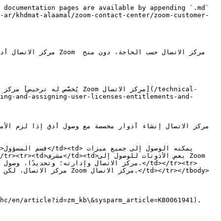
 documentation pages are available by appending `.md` 
-ar/khdmat-alaamal/zoom-contact-center/zoom-customer-
ing-and-assigning-user-licenses-entitlements-and-
مركز الاتصال وإدارته؛ وتحد.</td></tr><tr>