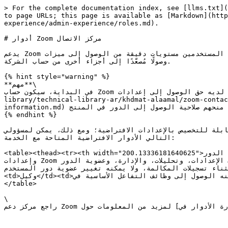
> For the complete documentation index, see [llms.txt](
to page URLs; this page is available as [Markdown](http
experience/admin-experience/roles.md).

# أدوار Zoom مركز الاتصال

يدعم Zoom مركز الاتصال أدوار المستخدم الخاصة بالخدمة، مما يتيح لمسؤولي الحساب منح المستخدمين مستويات دقيقة من الوصول إلى ميزات Zoom مركز الاتصال حسب الحاجة، دون منح 
وصولًا مُصعَّدًا إلى أجزاء أخرى من حساب الشركة.

{% hint style="warning" %}

**مهم**\

في البداية، سيكون حساب Zoom فقط **المالك** سيكون لديه حق الوصول إلى إعدادات Zoom مركز الاتصال. كل مستخدم **يجب** يكون [يُخصَّص له ترخيص Zoom مركز الاتصال](/technical-
library/technical-library-ar/khdmat-alaamal/zoom-contac
information.md) قبل أن يتم منحهم صلاحية الوصول إلى الدور في المنتج.

{% endhint %}

بشكل افتراضي، توجد ثلاثة أدوار غير قابلة للتخصيص بالإعدادات الافتراضية؛ ومع ذلك، يمكن لمسؤولي Zoom جدول
التالي الأدوار الافتراضية المتاحة مع الخدمة:

<table><thead><tr><th width="200.13336181640625">اسم الدور</th><th>مستوى الوصول</th></tr></thead><tbody><tr><td>قسم المسؤول</td><td>يمكنه الوصول إلى جميع ميزات 
وإعدادات Zoom مركز الاتصال أو تغييرها في بوابة الويب، بما في ذلك الإعدادات، وتحليلات، والإدارة، وعضوية الدور.</td></tr><tr><td>مشرف</td><td>بعض الأذونات للوصول إلى Zoom 
ة باستثناء تسجيلات المكالمة، ولا يمكنه تغيير عضوية دور المستخدم
<td>وكيل</td><td>يمكنه الوصول إلى وظائف التفاعل الأساسية في Zoom مركز الاتصال، لكن لا يملكون أذونات لإدارة أو تغيير أو تحرير إعدادات Zoom مركز الاتصال.</td></tr></tbody>
</table>

\

راجع مركز دعم Zoom لمزيد من المعلومات حول [باستخدام إدارة الأدوار في Zoom مركز الاتصال](https://support.zoom.com/hc/en/article?id=zm_kb\&sysparm_article=KB0061941).
