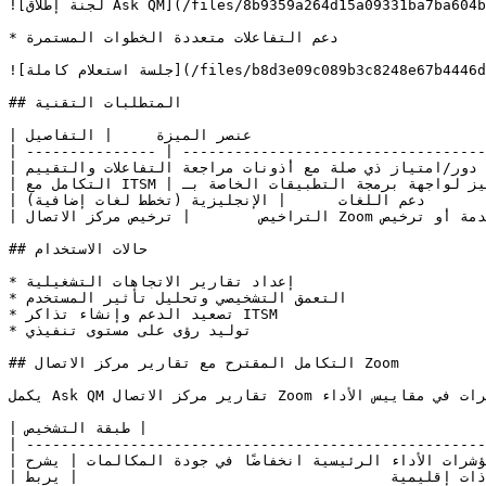
![لجنة إطلاق Ask QM](/files/8b9359a264d15a09331ba7ba604b39269133d0e9)

* دعم التفاعلات متعددة الخطوات المستمرة

![جلسة استعلام كاملة](/files/b8d3e09c089b3c8248e67b4446db6aa0825b21e5)

## المتطلبات التقنية

| عنصر الميزة     | التفاصيل                                                                                |

| --------------- | -----------------------------------
| أدوار المستخدم  | مالك الحساب أو امتياز المسؤول، أو دور/امتياز ذي صلة مع أذونات مراجعة التفاعلات والتقييم |

| التكامل مع ITSM | يتطلب إعداد الرمز المميز لواجهة برمجة التطبيقات الخاصة بـ ServiceNow أو Zendesk         |

| دعم اللغات      | الإنجليزية (تخطط لغات إضافية)                                                           |

| التراخيص        | ترخيص مركز الاتصال Zoom وترخيص إدارة الجودة المتقدمة أو ترخيص ZCX Elite                 |

## حالات الاستخدام

* إعداد تقارير الاتجاهات التشغيلية

* التعمق التشخيصي وتحليل تأثير المستخدم

* تصعيد الدعم وإنشاء تذاكر ITSM

* توليد رؤى على مستوى تنفيذي

## التكامل المقترح مع تقارير مركز الاتصال Zoom

يكمل Ask QM تقارير مركز الاتصال Zoom من خلال الكشف عن "السبب" وراء بعض التغييرات في مقاييس الأداء.

| أداة التقارير                                                         | طبقة التشخيص Ask QM                                                           |

| -----------------------------------------------------
| تُظهر لوحات معلومات مؤشرات الأداء الرئيسية انخفاضًا في جودة المكالمات | يشرح Ask QM السبب (على سبيل المثال، فقدان الحزم، مشكلة في مزود خدمة الإنترنت) |

| تُظهر خرائط الحرارة شذوذات إقليمية                                    | يربط Ask QM المستخدمين/الجلسات بالأسباب الجذرية                               |
