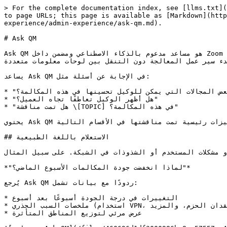
> For the complete documentation index, see [llms.txt](
to page URLs; this page is available as [Markdown](http
experience/admin-experience/ask-qm.md).

# Ask QM

Ask QM هو مساعد مدعوم بالذكاء الاصطناعي ومضمن داخل Zoom Quality Management. يتيح للمشرفين والمحللين استخدام الاستعلامات باللغة الطبيعية لتحليل اتجاهات جودة المكالمات، 
دء سير عمل المعالجة دون التنقل بين لوحات معلومات متعددة.
يساعد Ask QM في الإجابة عن أسئلة مثل:

* "ما بعض المجالات التي يمكن للوكيل تحسينها في هذه المكالمة؟"

* "هل أظهر الوكيل تعاطفًا تجاه العميل؟"

* "هل تمت مناقشة \[TOPIC] في هذه المكالمة؟"

يحتوي Ask QM على عدة ميزات رئيسية تمت مناقشتها في الأقسام التالية.

## الاستعلام باللغة الطبيعية

 مشكلات المستخدم أو الشذوذات في الشبكة. على سبيل المثال:
*"لماذا انخفضت جودة المكالمات الأسبوع الماضي؟"*

يُرجع Ask QM ردودًا مع بيانات تشمل:

* التغييرات في درجة الجودة أسبوعًا بعد أسبوع

* ملخصات السبب الجذري (استخدام VPN، فقدان الحزم، والمزيد)

* عرض مرئي لتوزيع المناطق المتأثرة
