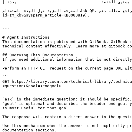
| تم تفويت مقاييس اتفاقية مستوى الخدمة                                  | يحدد Ask QM ما الجلسات أو الشبكات التي أدت إلى التأثير                        |

لمعرفة المزيد حول البدء باستخدام Ask QM، راجع مقالة دعم Zoom [البدء باستخدام إدارة الجودة (Ask QM)](https://support.zoom.com/hc/en/article?
id=zm_kb\&sysparm_article=KB0080819).

---

# Agent Instructions

This documentation is published with GitBook. GitBook i
technical content effectively. Learn more at gitbook.co
## Querying This Documentation

If you need additional information that is not directly
Perform an HTTP GET request on the current page URL wit
```

GET https://library.zoom.com/technical-library/technica
<question>&goal=<endgoal>

```

`ask` is the immediate question: it should be specific,
`goal` is optional and describes the broader end goal y
is most useful for that goal.

The response will contain a direct answer to the questi
Use this mechanism when the answer is not explicitly pr