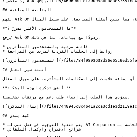
![رد ملخص Ask QM](/files/460696d1df3000986ba8ae57557cc4a32f725f2b)

## المتابعة السياقية

يفهم Ask QM سياق الجلسة، مما يتيح أسئلة المتابعة. على سبيل المثال:

*"ما المستخدمون الأكثر تضررًا؟"*

يُرجع Ask QM ردودًا مع بيانات، بما في ذلك:

* قائمة مرتبة بالمستخدمين المتأثرين

* روابط إلى الجلسات الفردية لمزيد من المراجعة

![المستخدمون المتأثرون](/files/84f9893633d26e65c6ed55fe9f6b7f672c9846bc)

## أتمتة سير العمل

 أو إضافة علامات إلى المكالمات المتأثرة. على سبيل المثال:
*"أنشئ تذكرة لهذه المشكلة."*

سيؤدي هذا الطلب إلى إنشاء طلب دعم مع مرفقات تشخيصية.

![إنشاء التذكرة](/files/448945c8c4641a2ca3cd1e3d2119e1c938607420)

## كيف يبدو

* يتم تنفيذ التوجيه في حقل نصي لـ AI Companion موجود في أعلى لوحة المعلومات الخاصة بـ QM.

* شرائح الاقتراح والإكمال التلقائي
