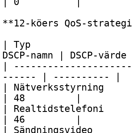
| 0          |

**12-köers QoS-strategi:
| Typ                  
DSCP-namn | DSCP-värde |
| ---------------------
------ | ---------- |

| Nätverksstyrning        
| 48         |

| Realtidstelefoni        
| 46         |

| Sändningsvideo          