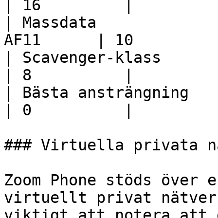
| 16         |

| Massdata             
AF11      | 10         |
| Scavenger-klass         
| 8          |

| Bästa ansträngning      
| 0          |

### Virtuella privata n
Zoom Phone stöds över e
virtuellt privat nätver
viktigt att notera att 