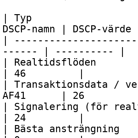
| Typ                  
DSCP-namn | DSCP-värde |
| ---------------------
------ | ---------- |

| Realtidsflöden          
| 46         |

| Transaktionsdata / ve
AF41      | 26         |
| Signalering (för realtid
| 24         |

| Bästa ansträngning      