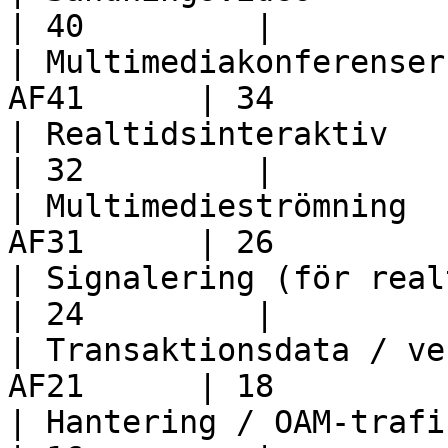
| 40         |

| Multimediakonferenser
AF41      | 34         |
| Realtidsinteraktiv      
| 32         |

| Multimedieströmning  
AF31      | 26         |
| Signalering (för realtid
| 24         |

| Transaktionsdata / ve
AF21      | 18         |
| Hantering / OAM-trafik  