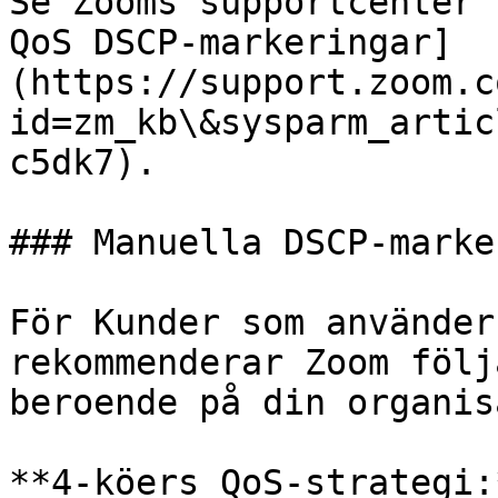
Se Zooms supportcenter 
QoS DSCP-markeringar]
(https://support.zoom.c
id=zm_kb\&sysparm_artic
c5dk7).

### Manuella DSCP-marke
För Kunder som använder
rekommenderar Zoom följ
beroende på din organis
**4-köers QoS-strategi:*