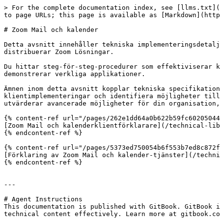
> For the complete documentation index, see [llms.txt](
to page URLs; this page is available as [Markdown](http
# Zoom Mail och kalender

Detta avsnitt innehåller tekniska implementeringsdetalj
distribuerar Zoom Lösningar.

Du hittar steg-för-steg-procedurer som effektiviserar k
demonstrerar verkliga applikationer.

Ämnen inom detta avsnitt kopplar tekniska specifikation
klientimplementeringar och identifiera möjligheter till
utvärderar avancerade möjligheter för din organisation,
{% content-ref url="/pages/262e1dd64a0b622b59fc60205044
[Zoom Mail och kalenderklientförklarare](/technical-lib
{% endcontent-ref %}

{% content-ref url="/pages/5373ed750054b6f553b7ed8c872f
[Förklaring av Zoom Mail och kalender-tjänster](/techni
{% endcontent-ref %}

---

# Agent Instructions

This documentation is published with GitBook. GitBook i
technical content effectively. Learn more at gitbook.co