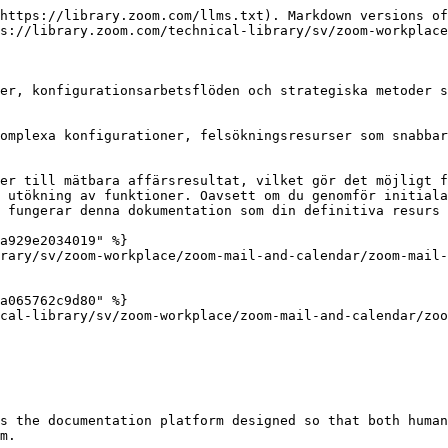
https://library.zoom.com/llms.txt). Markdown versions of
s://library.zoom.com/technical-library/sv/zoom-workplace
er, konfigurationsarbetsflöden och strategiska metoder s
omplexa konfigurationer, felsökningsresurser som snabbar
er till mätbara affärsresultat, vilket gör det möjligt f
 utökning av funktioner. Oavsett om du genomför initiala
 fungerar denna dokumentation som din definitiva resurs 
a929e2034019" %}

rary/sv/zoom-workplace/zoom-mail-and-calendar/zoom-mail-
a065762c9d80" %}

cal-library/sv/zoom-workplace/zoom-mail-and-calendar/zoo
s the documentation platform designed so that both human
m.
