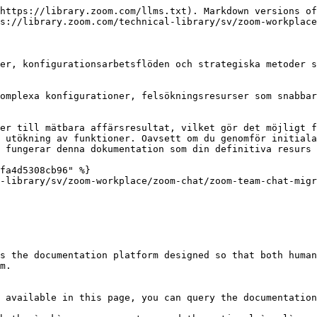
https://library.zoom.com/llms.txt). Markdown versions of
s://library.zoom.com/technical-library/sv/zoom-workplace
er, konfigurationsarbetsflöden och strategiska metoder s
omplexa konfigurationer, felsökningsresurser som snabbar
er till mätbara affärsresultat, vilket gör det möjligt f
 utökning av funktioner. Oavsett om du genomför initiala
 fungerar denna dokumentation som din definitiva resurs 
fa4d5308cb96" %}

-library/sv/zoom-workplace/zoom-chat/zoom-team-chat-migr
s the documentation platform designed so that both human
m.

 available in this page, you can query the documentation