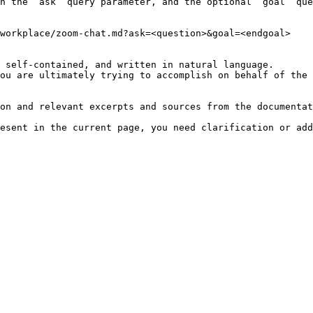
h the `ask` query parameter, and the optional `goal` que
workplace/zoom-chat.md?ask=<question>&goal=<endgoal>

 self-contained, and written in natural language.

ou are ultimately trying to accomplish on behalf of the 
on and relevant excerpts and sources from the documentat
esent in the current page, you need clarification or add