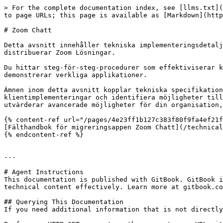
> For the complete documentation index, see [llms.txt](
to page URLs; this page is available as [Markdown](http
# Zoom Chatt

Detta avsnitt innehåller tekniska implementeringsdetalj
distribuerar Zoom Lösningar.

Du hittar steg-för-steg-procedurer som effektiviserar k
demonstrerar verkliga applikationer.

Ämnen inom detta avsnitt kopplar tekniska specifikation
klientimplementeringar och identifiera möjligheter till
utvärderar avancerade möjligheter för din organisation,
{% content-ref url="/pages/4e23ff1b127c383f80f9fa4ef21f
[Fälthandbok för migreringsappen Zoom Chatt](/technical
{% endcontent-ref %}

---

# Agent Instructions

This documentation is published with GitBook. GitBook i
technical content effectively. Learn more at gitbook.co
## Querying This Documentation

If you need additional information that is not directly