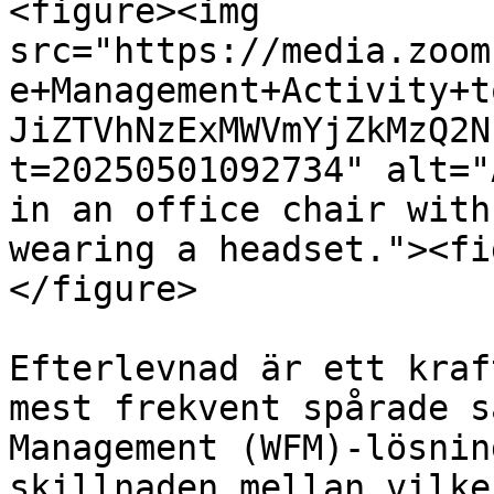
<figure><img 
src="https://media.zoom
e+Management+Activity+t
JiZTVhNzExMWVmYjZkMzQ2N
t=20250501092734" alt="
in an office chair with
wearing a headset."><fi
</figure>

Efterlevnad är ett kraf
mest frekvent spårade s
Management (WFM)-lösnin
skillnaden mellan vilke