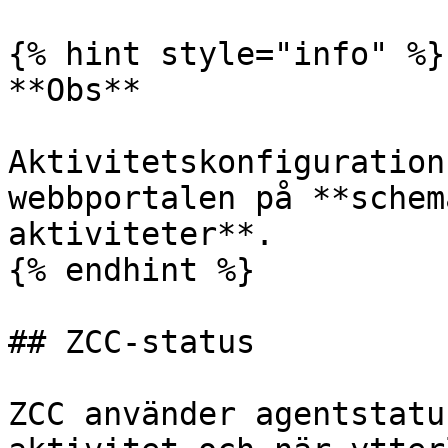
{% hint style="info" %}

**Obs**

Aktivitetskonfiguration
webbportalen på **schem
aktiviteter**.

{% endhint %}

## ZCC-status

ZCC använder agentstatu