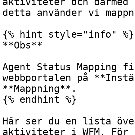
aktiviteter och därmed 
detta använder vi mappn
{% hint style="info" %}

**Obs**

Agent Status Mapping fi
webbportalen på **Instä
**Mappning**.

{% endhint %}

Här ser du en lista öve
aktiviteter i WFM. För 