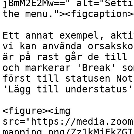
jBmM2E2Mw==" alt="Setti
the menu."><figcaption>
Ett annat exempel, akti
vi kan använda orsaksko
är på rast går de till 
och markerar 'Break' so
först till statusen Not
'Lägg till understatus'
<figure><img 
src="https://media.zoom
mapping.png/Zz1kMjFkZGI