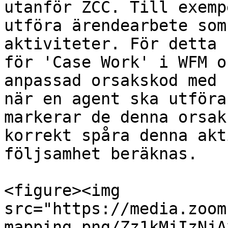
utanför ZCC. Till exemp
utföra ärendearbete som
aktiviteter. För detta 
för 'Case Work' i WFM o
anpassad orsakskod med 
när en agent ska utföra
markerar de denna orsak
korrekt spåra denna akt
följsamhet beräknas.

<figure><img 
src="https://media.zoom
mapping.png/Zz1kMjIzNjA