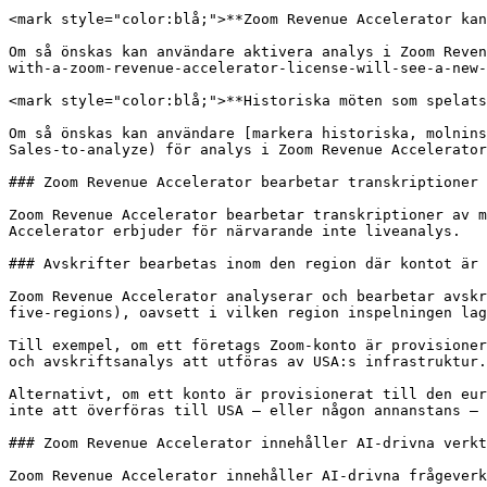
<mark style="color:blå;">**Zoom Revenue Accelerator kan
Om så önskas kan användare aktivera analys i Zoom Reven
with-a-zoom-revenue-accelerator-license-will-see-a-new-
<mark style="color:blå;">**Historiska möten som spelats
Om så önskas kan användare [markera historiska, molnins
Sales-to-analyze) för analys i Zoom Revenue Accelerator
### Zoom Revenue Accelerator bearbetar transkriptioner 
Zoom Revenue Accelerator bearbetar transkriptioner av m
Accelerator erbjuder för närvarande inte liveanalys.

### Avskrifter bearbetas inom den region där kontot är 
Zoom Revenue Accelerator analyserar och bearbetar avskr
five-regions), oavsett i vilken region inspelningen lag
Till exempel, om ett företags Zoom-konto är provisioner
och avskriftsanalys att utföras av USA:s infrastruktur.

Alternativt, om ett konto är provisionerat till den eur
inte att överföras till USA — eller någon annanstans — 
### Zoom Revenue Accelerator innehåller AI-drivna verkt
Zoom Revenue Accelerator innehåller AI-drivna frågeverk