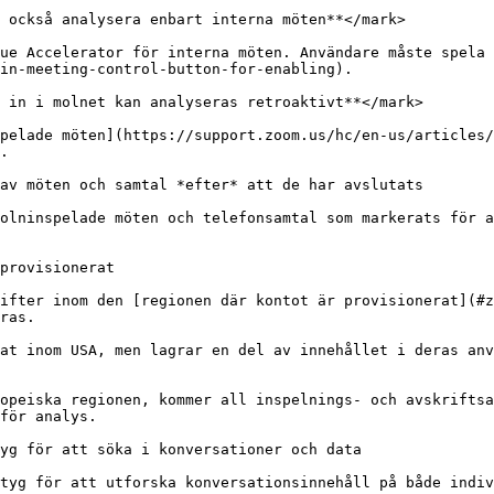
 också analysera enbart interna möten**</mark>

ue Accelerator för interna möten. Användare måste spela 
in-meeting-control-button-for-enabling).

 in i molnet kan analyseras retroaktivt**</mark>

pelade möten](https://support.zoom.us/hc/en-us/articles/
.

av möten och samtal *efter* att de har avslutats

olninspelade möten och telefonsamtal som markerats för a
provisionerat

ifter inom den [regionen där kontot är provisionerat](#z
ras.

at inom USA, men lagrar en del av innehållet i deras anv
opeiska regionen, kommer all inspelnings- och avskriftsa
för analys.

yg för att söka i konversationer och data

tyg för att utforska konversationsinnehåll på både indiv