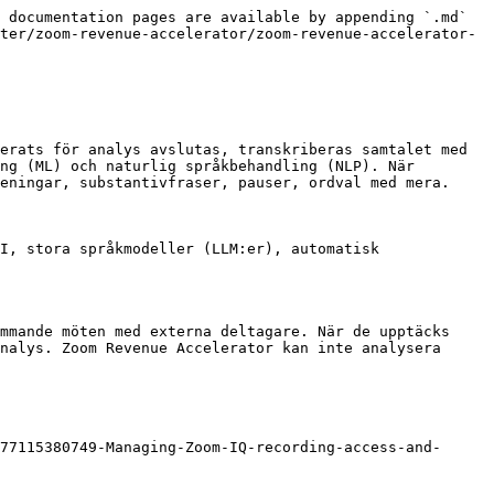
 documentation pages are available by appending `.md` 
ter/zoom-revenue-accelerator/zoom-revenue-accelerator-
erats för analys avslutas, transkriberas samtalet med 
ng (ML) och naturlig språkbehandling (NLP). När 
eningar, substantivfraser, pauser, ordval med mera.

I, stora språkmodeller (LLM:er), automatisk 
mmande möten med externa deltagare. När de upptäcks 
nalys. Zoom Revenue Accelerator kan inte analysera 
77115380749-Managing-Zoom-IQ-recording-access-and-