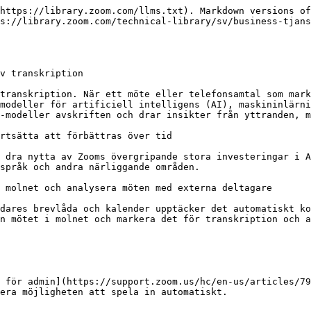
https://library.zoom.com/llms.txt). Markdown versions of
s://library.zoom.com/technical-library/sv/business-tjans
v transkription

transkription. När ett möte eller telefonsamtal som mark
modeller för artificiell intelligens (AI), maskininlärni
-modeller avskriften och drar insikter från yttranden, m
rtsätta att förbättras över tid

 dra nytta av Zooms övergripande stora investeringar i A
språk och andra närliggande områden.

 molnet och analysera möten med externa deltagare

dares brevlåda och kalender upptäcker det automatiskt ko
n mötet i molnet och markera det för transkription och a
 för admin](https://support.zoom.us/hc/en-us/articles/79
era möjligheten att spela in automatiskt.
