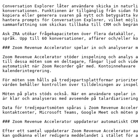
Conversation Explorer låter användare skicka in naturli
konversationen. Funktionen är tillgänglig från sidan fö
kopiera eller generera svaren på nytt och betygsätta kv
hantera prompts för Conversation Explorer, vilket möjli
sammanfattning som skickas tillbaka till CRM och begrän
Ask ZRA utökar frågekapaciteten över flera datakällor, 
språk. Upp till 60 konversationer, affärer och/eller ko
### Zoom Revenue Accelerator spelar in och analyserar m
Zoom Revenue Accelerator stöder inspelning och analys a
till dessa möten som en deltagare, fångar ljud och vide
automatiskt när Zoom Recorder går med. Kontoinnehavare 
kalenderintegrering.

För möten som hålls på tredjepartsplattformar prioriter
värden behåller kontrollen över tilldelningen av inspel
Möten på plats stöds också. När en användare spelar in 
är klar och analyseras med avseende på talardiarisering
Data för tredjepartsmöten spåras i Zoom Revenue Acceler
kontaktcenter, Microsoft Teams, Google Meet och möten p
### Zoom Revenue Accelerator uppdaterar automatiskt CRM
Efter ett samtal uppdaterar Zoom Revenue Accelerator au
kan godkänna eller redigera meddelandet i stället för a