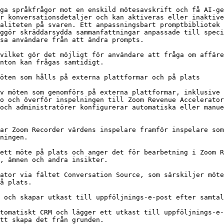
ga språkfrågor mot en enskild mötesavskrift och få AI-ge
r konversationsdetaljer och kan aktiveras eller inaktive
aliteten på svaren. Ett anpassningsbart promptbibliotek 
ggör skräddarsydda sammanfattningar anpassade till speci
sa användare från att ändra prompts.

vilket gör det möjligt för användare att fråga om affäre
nton kan frågas samtidigt.

öten som hålls på externa plattformar och på plats

v möten som genomförs på externa plattformar, inklusive 
o och överför inspelningen till Zoom Revenue Accelerator
och administratörer konfigurerar automatiska eller manue
ar Zoom Recorder värdens inspelare framför inspelare som
ningen.

ett möte på plats och anger det för bearbetning i Zoom R
, ämnen och andra insikter.

ator via fältet Conversation Source, som särskiljer möte
å plats.

 och skapar utkast till uppföljnings-e-post efter samtal

tomatiskt CRM och lägger ett utkast till uppföljnings-e-
tt skapa det från grunden.
