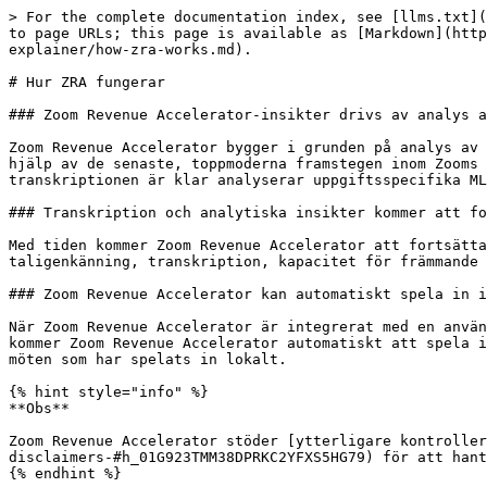
> For the complete documentation index, see [llms.txt](
to page URLs; this page is available as [Markdown](http
explainer/how-zra-works.md).

# Hur ZRA fungerar

### Zoom Revenue Accelerator-insikter drivs av analys a
Zoom Revenue Accelerator bygger i grunden på analys av 
hjälp av de senaste, toppmoderna framstegen inom Zooms 
transkriptionen är klar analyserar uppgiftsspecifika ML
### Transkription och analytiska insikter kommer att fo
Med tiden kommer Zoom Revenue Accelerator att fortsätta
taligenkänning, transkription, kapacitet för främmande 
### Zoom Revenue Accelerator kan automatiskt spela in i
När Zoom Revenue Accelerator är integrerat med en använ
kommer Zoom Revenue Accelerator automatiskt att spela i
möten som har spelats in lokalt.

{% hint style="info" %}

**Obs**

Zoom Revenue Accelerator stöder [ytterligare kontroller
disclaimers-#h_01G923TMM38DPRKC2YFXS5HG79) för att hant
{% endhint %}
