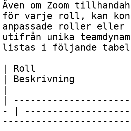
Även om Zoom tillhandah
för varje roll, kan kon
anpassade roller eller 
utifrån unika teamdynam
listas i följande tabell
| Roll                                              
| Beskrivning                                                                                                                                                                                               
|

| ---------------------
- | -------------------
-----------------------