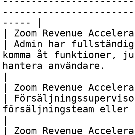
-----------------------
-----------------------
----- |

| Zoom Revenue Accelerator-admin     
| Admin har fullständig
komma åt funktioner, ju
hantera användare.                                                                                             
|

| Zoom Revenue Accelerator-f
| Försäljningssuperviso
försäljningsteam eller flera försäljningschefer.                              
|

| Zoom Revenue Accelerator-f