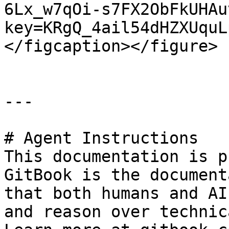
6Lx_w7qOi-s7FX2ObFkUHAu
key=KRgQ_4ail54dHZXUquL
</figcaption></figure>

---

# Agent Instructions

This documentation is p
GitBook is the document
that both humans and AI
and reason over technic