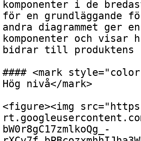
komponenter i de bredas
för en grundläggande fö
andra diagrammet ger en
komponenter och visar h
bidrar till produktens 
#### <mark style="color
Hög nivå</mark>

<figure><img src="https
rt.googleusercontent.co
bW0r8gC17zmlkoQg_-
rXCv7f_bPBcozxmhhIJha3W