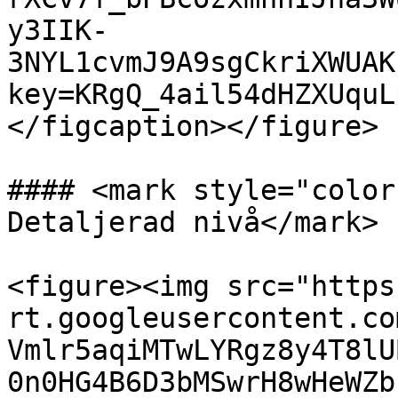
y3IIK-
3NYL1cvmJ9A9sgCkriXWUAK
key=KRgQ_4ail54dHZXUquL
</figcaption></figure>

#### <mark style="color
Detaljerad nivå</mark>

<figure><img src="https
rt.googleusercontent.co
Vmlr5aqiMTwLYRgz8y4T8lU
0n0HG4B6D3bMSwrH8wHeWZb