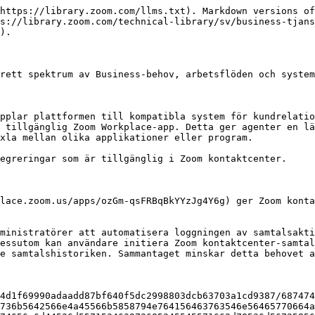
656e742e636f6d2f646f63737a2f41445f346e586434397647484541715a7159517a427247464c385673764b4f563038584e42505572734b5648796574385257464b6c724d716a484b484f49784444545f704b584f7764753646656e354a674237526679745661686d3531656a6e7a425269456c43326b716f6e75764b70335a443365554b4954597746783441784f76466338666e775772486430413f6b65793d5a7a395158525067515046534d58753942366e784577" alt=""><figcaption></figcaption></figure>

#### <mark style="color:blå;">**ServiceNow**</mark>

Zoom kontaktcenter-integreringar [ServiceNow](https://store.servicenow.com/sn_appstore_store.do#!/store/application/42d936b31bedd1500b6acb72604bcba6/1.0.0?referer=%2Fstore%2Fsearch%3Flistingtype%3Dallintegrations%25253Bancillary_app%25253Bcertified_apps%25253Bcontent%25253Bindustry_solution%25253Boem%25253Butility%25253Btemplate%26q%3Dzoom%2520contact%2520center\&sl=sh) skapar ett sömlöst arbetsflöde för kundserviceteam genom att bädda in avancerade kommunikationsverktyg direkt i ServiceNow-plattformen.\
\
Denna integrering gör det möjligt för agenter att hantera inkommande och utgående samtal sömlöst i ServiceNow, med funktioner som omedelbar identifiering av uppringare, skärm-popupfönster som visar kundinformation och click-to-dial-funktion. Den loggar också automatiskt alla interaktioner i ServiceNow-plattformen, inklusive agentanteckningar och dispositioner, vilket hjälper till att säkerställa att allt finns på ett och samma ställe. Genom att eliminera behovet av att växla mellan system gör denna integrering att agenter kan fokusera på att leverera snabb, personlig Support, vilket leder till snabbare ärendelösning och högre kundnöjdhet.

<figure><img src="https://camo.githubusercontent.com/6c172cdecff10c5b880bc47c5823970f75671deb3da11c885457bb7108fa0140/68747470733a2f2f6c68372d72742e676f6f676c6575736572636f6e74656e742e636f6d2f646f63737a2f41445f346e586366633278565f68586f44784d7a7961474365464c4c5a435265586d6872756f7945366567445f4a39737461774744367654525344726d30696b6a3265574733756f466233563676675f6455375072584162564d6376462d574d496d30366d3268425a3961474d703332595252594278365334554f35653343693578596f756e796e597a4e3579413f6b65793d5a7a395158525067515046534d58753942366e784577" alt=""><figcaption></figcaption></figure>

#### <mark style="color:blå;">**Microsoft Dynamics 365**</mark>

Zoom kontaktcenter-integreringar [Microsoft Dynamics 365](https://appsource.microsoft.com/en-GB/product/dynamics-365/zoomvideocommunicationsinc1606804757469.zccmsd365?tab=Overview) för in kontaktcenterfunktionalitet direkt i Dynamics-miljön och effektiviserar arbetsflöden för agenter.

Denna integrering stöder röst-, video- och meddelandekanalerna och gör att agenter kan hantera engagemang inbyggt i Dynamics 365. I appen kan agenter ta anteckningar, logga dispositionskoder och förlita sig på automatisk loggning så att alla engagemangsdetaljer lagras utan ansträngning.

<figure><img src="https://camo.githubusercontent.com/11f926b9e68ed81f62ed25f8b9c850ede36f69da1ce0dbe4891d0cb5841691d7/68747470733a2f2f6c68372d72742e676f6f676c6575736572636f6e74656e742e636f6d2f646f63737a2f41445f346e58634d6933454e6e366f354d476c4767725230425467717646624c354177634d6e4b31634749632d7262666e7a32686331527832384b7637696f3170475a4b373257724b485f54734c756e756c75335337654c5a554f7a4a66644c6d77704f50627669676735534558697671444f453742584d53305a557150534f77653170704f39446851442d36673f6b65793d5a7a395158525067515046534d58753942366e784577" alt=""><figcaption>