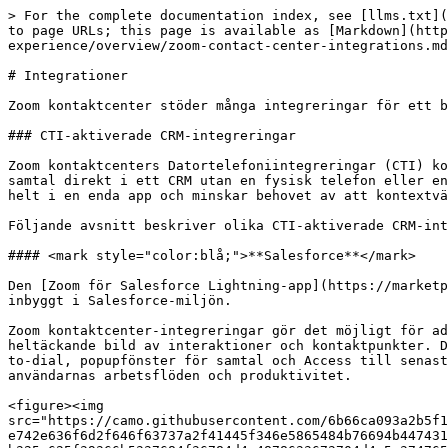
> For the complete documentation index, see [llms.txt](https://library.zoom.com/llms.txt). Markdown versions of documentation pages are available by appending `.md` to page URLs; this page is available as [Markdown](https://library.zoom.com/technical-library/sv/business-tjanster/zoom-contact-center/zoom-customer-experience/overview/zoom-contact-center-integrations.md).

# Integrationer

Zoom kontaktcenter stöder många integreringar för ett brett spektrum av Business-behov, arbetsflöden och system. Några av dessa lyfts fram i följande avsnitt.

### CTI-aktiverade CRM-integreringar

Zoom kontaktcenters Datortelefoniintegreringar (CTI) kopplar plattformen till kompatibla system för kundrelationshantering (CRM), vilket gör att agenter kan hantera samtal direkt i ett CRM utan en fysisk telefon eller en tillgänglig Zoom Workplace-app. Detta ger agenter en lättviktig upplevelse som samlar kontaktcenterupplevelsen helt i en enda app och minskar behovet av att kontextväxla mellan olika applikationer eller program.

Följande avsnitt beskriver olika CTI-aktiverade CRM-integreringar som är tillgänglig i Zoom kontaktcenter.

#### <mark style="color:blå;">**Salesforce**</mark>

Den [Zoom för Salesforce Lightning-app](https://marketplace.zoom.us/apps/ozGm-qsFRBqBkYYzJg4Y6g) ger Zoom kontaktcenter-agenter sömlös kommunikation och samarbete inbyggt i Salesforce-miljön.

Zoom kontaktcenter-integreringar gör det möjligt för administratörer att automatisera loggningen av samtalsaktiviteter och detaljer i Salesforce-poster, vilket ger en heltäckande bild av interaktioner och kontaktpunkter. Dessutom kan användare initiera Zoom kontaktcenter-samtal i Salesforce-applikationen med funktioner som click-to-dial, popupfönster för samtal och Access till senaste samtalshistoriken. Sammantaget minskar detta behovet av kontextväxling mellan program och förbättrar användarnas arbetsflöden och produktivitet.

<figure><img src="https://camo.githubusercontent.com/6b66ca093a2b5f14d1f69990adaadd87bf640f5dc2998803dcb63703a1cd9387/68747470733a2f2f6c68372d72742e676f6f676c6575736572636f6e74656e742e636f6d2f646f63737a2f41445f346e5865484b76694b447431736b5642566e4a45566b5858794e764156463763546e56465770664a506b677974384638456d6b4f472d7546377352396b794847682d786b325a625f39366b5337684f36784d4a4878633673704d4e5a37476574656e6d44526d557153463972685245545571662d78536d56725856565868325279594d344e4b5776303f6b65793d5a7a395158525067515046534d58753942366e784577" alt=""><figcaption></figcaption></figure>

#### <mark style="color:blå;">**Zendesk**</mark>

Integrering av Zoom kontaktcenter [Zendesk](https://www.zendesk.com/marketplace/apps/support/858721/zoom-contact-center/) medför kraftfulla kontaktcenterfunktioner direkt i Zendesks kundservicemiljö.

Zoom kontaktcenter-integreringar effektiviserar arbetsflöden genom att låta agenter hantera både inkommande och utgående samtal, visa kunduppgifter via popupfönster på skärmen och uppdatera ärenden — allt i Zendesk-plattformen. Med automatisk loggning av interaktioner och enkel Access till kundposter kan agenter leverera snabbare och mer korrekt service, vilket leder till högre kundnöjdhet och förbättrad övergripande prestanda.

<figure><img src="https://camo.githubusercontent.com/b0c2cf23994241038536ff1c1b85d583a807026007fc885d7a428afe7cc3dd24/68747470733a2f2f6c68372d72742e676f6f676c6575736572636f6e74