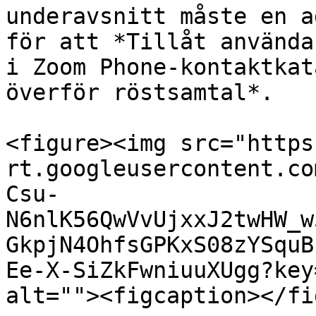
underavsnitt måste en a
för att *Tillåt använda
i Zoom Phone-kontaktkat
överför röstsamtal*.

<figure><img src="https
rt.googleusercontent.co
Csu-
N6nlK56QwVvUjxxJ2twHW_w
GkpjN4OhfsGPKxS08zYSquB
Ee-X-SiZkFwniuuXUgg?key
alt=""><figcaption></fi