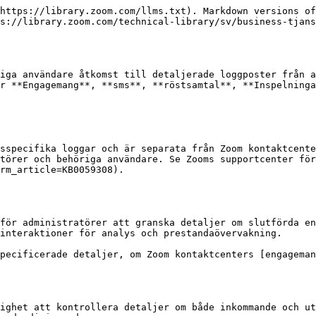
https://library.zoom.com/llms.txt). Markdown versions of
s://library.zoom.com/technical-library/sv/business-tjans
iga användare åtkomst till detaljerade loggposter från a
r **Engagemang**, **sms**, **röstsamtal**, **Inspelninga
sspecifika loggar och är separata från Zoom kontaktcente
törer och behöriga användare. Se Zooms supportcenter för
rm_article=KB0059308).

för administratörer att granska detaljer om slutförda en
interaktioner för analys och prestandaövervakning.

pecificerade detaljer, om Zoom kontaktcenters [engageman
ighet att kontrollera detaljer om både inkommande och ut