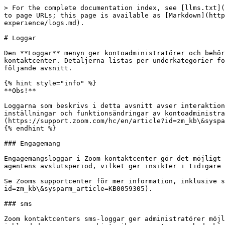
> For the complete documentation index, see [llms.txt](
to page URLs; this page is available as [Markdown](http
experience/logs.md).

# Loggar

Den **Loggar** menyn ger kontoadministratörer och behör
kontaktcenter. Detaljerna listas per underkategorier fö
följande avsnitt.

{% hint style="info" %}

**Obs!**

Loggarna som beskrivs i detta avsnitt avser interaktion
inställningar och funktionsändringar av kontoadministra
(https://support.zoom.com/hc/en/article?id=zm_kb\&syspa
{% endhint %}

### Engagemang

Engagemangsloggar i Zoom kontaktcenter gör det möjligt 
agentens avslutsperiod, vilket ger insikter i tidigare 
Se Zooms supportcenter för mer information, inklusive s
id=zm_kb\&sysparm_article=KB0059305).

### sms

Zoom kontaktcenters sms-loggar ger administratörer möjl