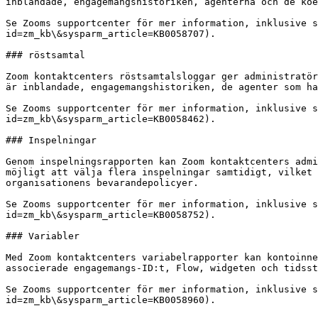
inblandade, engagemangshistoriken, agenterna och de köe
Se Zooms supportcenter för mer information, inklusive s
id=zm_kb\&sysparm_article=KB0058707).

### röstsamtal

Zoom kontaktcenters röstsamtalsloggar ger administratör
är inblandade, engagemangshistoriken, de agenter som ha
Se Zooms supportcenter för mer information, inklusive s
id=zm_kb\&sysparm_article=KB0058462).

### Inspelningar

Genom inspelningsrapporten kan Zoom kontaktcenters admi
möjligt att välja flera inspelningar samtidigt, vilket 
organisationens bevarandepolicyer.

Se Zooms supportcenter för mer information, inklusive s
id=zm_kb\&sysparm_article=KB0058752).

### Variabler

Med Zoom kontaktcenters variabelrapporter kan kontoinne
associerade engagemangs-ID:t, Flow, widgeten och tidsst
Se Zooms supportcenter för mer information, inklusive s
id=zm_kb\&sysparm_article=KB0058960).
