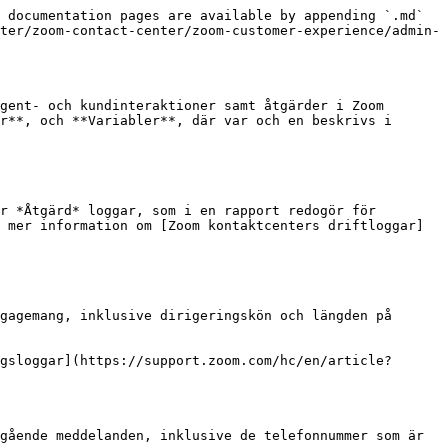
 documentation pages are available by appending `.md` 
ter/zoom-contact-center/zoom-customer-experience/admin-
gent- och kundinteraktioner samt åtgärder i Zoom 
r**, och **Variabler**, där var och en beskrivs i 
r *Åtgärd* loggar, som i en rapport redogör för 
 mer information om [Zoom kontaktcenters driftloggar]
gagemang, inklusive dirigeringskön och längden på 
gsloggar](https://support.zoom.com/hc/en/article?
gående meddelanden, inklusive de telefonnummer som är 