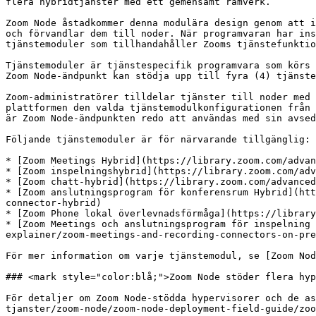
flera hybridtjänster med ett gemensamt ramverk.

Zoom Node åstadkommer denna modulära design genom att i
och förvandlar dem till noder. När programvaran har ins
tjänstemoduler som tillhandahåller Zooms tjänstefunktio
Tjänstemoduler är tjänstespecifik programvara som körs 
Zoom Node-ändpunkt kan stödja upp till fyra (4) tjänste
Zoom-administratörer tilldelar tjänster till noder med 
plattformen den valda tjänstemodulkonfigurationen från 
är Zoom Node-ändpunkten redo att användas med sin avsed
Följande tjänstemoduler är för närvarande tillgänglig:

* [Zoom Meetings Hybrid](https://library.zoom.com/advan
* [Zoom inspelningshybrid](https://library.zoom.com/adv
* [Zoom chatt-hybrid](https://library.zoom.com/advanced
* [Zoom anslutningsprogram för konferensrum Hybrid](htt
connector-hybrid)

* [Zoom Phone lokal överlevnadsförmåga](https://library
* [Zoom Meetings och anslutningsprogram för inspelning 
explainer/zoom-meetings-and-recording-connectors-on-pre
För mer information om varje tjänstemodul, se [Zoom Nod
### <mark style="color:blå;">Zoom Node stöder flera hyp
För detaljer om Zoom Node-stödda hypervisorer och de as
tjanster/zoom-node/zoom-node-deployment-field-guide/zoo