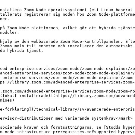
nstallera Zoom Node-operativsystemet (ett Linux-baserat 
tallerats registrerar sig noden hos Zoom Node-plattforme
ner.

på Zoom Node-plattformen, vilket gör att hybrida tjänste
moduler.

hjälp av den webbaserade Zoom Node-kontrollpanelen. Efte
Zooms moln till enheten och installerar den automatiskt.
da hybrida tjänst.

ced-enterprise-services/zoom-node/zoom-node-explainer/zo
anced-enterprise-services/zoom-node/zoom-node-explainer/
-enterprise-services/zoom-node/zoom-node-explainer/zoom-
ps://library.zoom.com/advanced-enterprise-services/zoom
.zoom.com/advanced-enterprise-services/zoom-node/zoom-no
(lokalt installerade)](https://library.zoom.com/advanced
mises)

e-förklaring](/technical-library/sv/avancerade-enterpris
ervisor-distributioner med varierande systemkrav</mark>

socierade kraven och förutsättningarna, se [Stödda hype
m-node-infrastructure-prerequisites.md#supported-hypervi