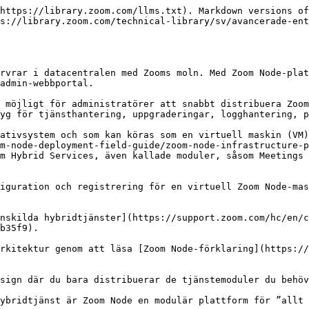
https://library.zoom.com/llms.txt). Markdown versions of
s://library.zoom.com/technical-library/sv/avancerade-ent
rvrar i datacentralen med Zooms moln. Med Zoom Node-plat
admin-webbportal.

 möjligt för administratörer att snabbt distribuera Zoom
yg för tjänsthantering, uppgraderingar, logghantering, p
ativsystem och som kan köras som en virtuell maskin (VM)
m-node-deployment-field-guide/zoom-node-infrastructure-p
m Hybrid Services, även kallade moduler, såsom Meetings 
iguration och registrering för en virtuell Zoom Node-mas
nskilda hybridtjänster](https://support.zoom.com/hc/en/c
b35f9).

rkitektur genom att läsa [Zoom Node-förklaring](https://
sign där du bara distribuerar de tjänstemoduler du behöv
ybridtjänst är Zoom Node en modulär plattform för ”allt 