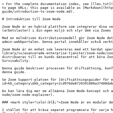
> For the complete documentation index, see [llms.txt](
to page URLs; this page is available as [Markdown](http
guide/introduction-to-zoom-node.md).

# Introduktion till Zoom Node

Zoom Node är en hybrid plattform som integrerar dina se
(arbetslaster) i din egen miljö och styr dem via Zooms 
Med en molndriven distributionsmodell gör Zoom Node det
admin-webbportalen. Denna portal innehåller också verkt
Zoom Node är en enhet som levereras med ett härdat oper
library/sv/avancerade-enterprise-tjanster/zoom-node/zoo
distribueras till en kunds datacentral för att köra Zoo
Survivability.

Denna guide beskriver processen för driftsättning, konf
denna guide.

Se Zoom Support-platsen för [driftsättningsguider för e
id=kb_category\&kb_category=2cd976da8720391089a37408dab
Du kan lära dig mer om allmänna Zoom Node-koncept och a
node/zoom-node-explainer).

### <mark style="color:blå;">Zoom Node är en modulär de
I stället för att kräva separat programvara för varje h