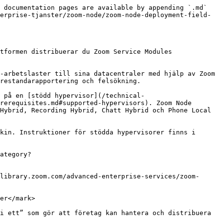
 documentation pages are available by appending `.md` 
erprise-tjanster/zoom-node/zoom-node-deployment-field-
tformen distribuerar du Zoom Service Modules 
-arbetslaster till sina datacentraler med hjälp av Zoom 
restandarapportering och felsökning.

 på en [stödd hypervisor](/technical-
rerequisites.md#supported-hypervisors). Zoom Node 
Hybrid, Recording Hybrid, Chatt Hybrid och Phone Local 
kin. Instruktioner för stödda hypervisorer finns i 
ategory?
library.zoom.com/advanced-enterprise-services/zoom-
er</mark>

i ett” som gör att företag kan hantera och distribuera 