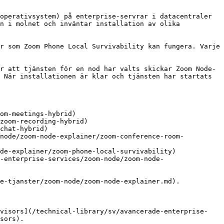
operativsystem) på enterprise-servrar i datacentraler 
n i molnet och inväntar installation av olika 
r som Zoom Phone Local Survivability kan fungera. Varje 
r att tjänsten för en nod har valts skickar Zoom Node-
 När installationen är klar och tjänsten har startats 
om-meetings-hybrid)

zoom-recording-hybrid)

chat-hybrid)

-node/zoom-node-explainer/zoom-conference-room-
de-explainer/zoom-phone-local-survivability)

-enterprise-services/zoom-node/zoom-node-
e-tjanster/zoom-node/zoom-node-explainer.md).

rvisors](/technical-library/sv/avancerade-enterprise-
sors).
