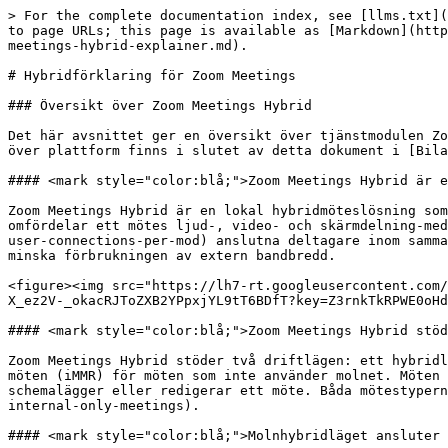
> For the complete documentation index, see [llms.txt](https://library.zoom.com/llms.txt). Markdown versions of documentation pages are available by appending `.md` to page URLs; this page is available as [Markdown](https://library.zoom.com/technical-library/sv/avancerade-enterprise-tjanster/zoom-node/zoom-meetings-hybrid/zoom-meetings-hybrid-explainer.md).

# Hybridförklaring för Zoom Meetings

### Översikt över Zoom Meetings Hybrid

Det här avsnittet ger en översikt över tjänstmodulen Zoom Meetings Hybrid, som stöds som en Zoom Node-arbetsbelastning. Mer information om Zoom Node och en översikt över plattform finns i slutet av detta dokument i [Bilaga](#appendix-zoom-node).

#### <mark style="color:blå;">Zoom Meetings Hybrid är en lokal hybridmöteslösning som sparar bandbredd genom att omfördela mötesmedia inom ett företagsnätverk</mark>

Zoom Meetings Hybrid är en lokal hybridmöteslösning som fungerar som en mellanliggande anslutningspunkt mellan en Zoom-klient och Zoom-moln. Lösningen multiplexar och omfördelar ett mötes ljud-, video- och skärmdelning-medieströmmar med [upp till 400](#each-sfu-immr-supports-up-to-400-standard-definition-or-200-high-definition-user-connections-per-mod) anslutna deltagare inom samma företagsnätverk. Den här utformningen minskar antalet externa molnmedieanslutningar, vilket avsevärt kan minska förbrukningen av extern bandbredd.

<figure><img src="https://lh7-rt.googleusercontent.com/docsz/AD_4nXfVVVppbW-NhmkwGFDkKpMlcYUACkI-syd0I8Z9QJRs5Jx5cWiavnwIg6ux2KTaXksBeGy6kXWu82mQQIrAUkHY-7V5OWuHkW5G-X_ez2V-_okacRJToZXB2YPpxjYL9tT6BDfT?key=Z3rnkTkRPWE0oHdIjBvbxQ" alt=""><figcaption></figcaption></figure>

#### <mark style="color:blå;">Zoom Meetings Hybrid stöder två lägen: molnhybrid och endast internt</mark>

Zoom Meetings Hybrid stöder två driftlägen: ett hybridläge från moln till lokaler som kallas Selective Forwarding Unit-läge (SFU) och ett läge för endast interna möten (iMMR) för möten som inte använder molnet. Möten konfigureras för molnhybridanslutningar som standard, men kan anges som endast interna när användare schemalägger eller redigerar ett möte. Båda mötestyperna kan också stödjas av samma modul [samtidigt](#meetings-hybrid-can-simultaneously-support-cloud-hybrid-and-internal-only-meetings).

#### <mark style="color:blå;">Molnhybridläget ansluter användare inom företagets nätverk till molnet via hybridmodulen</mark>

I molnhybridläge (SFU-läge) ansluter användare inom företagets nätverk till hybridmodulen som en mellanliggande anslutningspunkt mellan klienten och molnet. Hybridmodulen multiplexar och omfördelar ett mötes ljud-, video- och skärmdelning-medieströmmar mellan användarna och molnet.

<figure><img src="https://lh7-rt.googleusercontent.com/docsz/AD_4nXc50B_h67Ut7sgvHu6UKbM1przxAdYsmKumIfrvd4gPimstYApeW5szR0HWWPA-m8jPiRLVm1A8826j31BenyVNSy28NaBRLHsfhM5tr9F13-yqaDUFmT5TmyOm5GGmYx0USmCvxg?key=Z3rnkTkRPWE0oHdIjBvbxQ" alt=""><figcaption></figcaption></figure>

<mark style="color:blå;">**Molnhybridmöten påverkar inte signaleringsanslutningar från moln till klient**</mark>

Även om Zoom Meetings Hybrid-modulen kan omfördela ett molnhybridmötes *media*, hanterar modulen inte signaleringsanslutningar från moln till klient. Användare som är anslutna till Meetings Hybrid-modulen fortsätter att upprätta en bandbreddssnål signaleringsanslutning med mötets