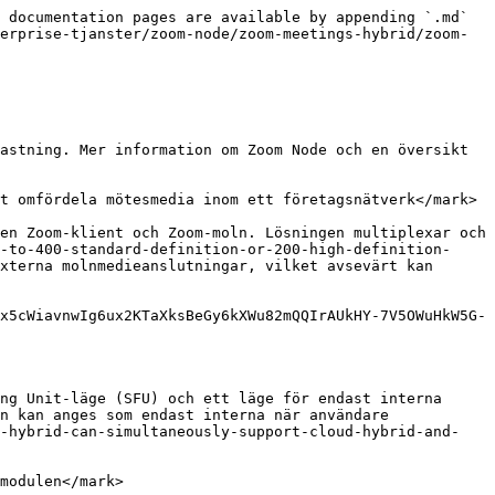
agare är närvarande, överför hybridmodulen inte media mellan Zoom-moln. I stället behålls all mötesmedia lokalt och dirigeras inom företagsnätverket via hybridmodulen. Mötesmedia lämnar endast nätverket efter att en extern deltagare har gått med från molnet eller om en andra hybridmodul inom nätverket ansluter till mötet.

En grupp användare inom ett företagsnätverk går till exempel med i samma möte med molnhybrid aktiverad. Alla användare är anslutna till samma hybridmodul och all mötesmedia dirigeras inom företagsnätverket. När en extern användare går med i mötet från molnet, eller en andra hybridmodul ansluter till mötet, öppnar hybridmodulen eller hybridmodulerna en medieanslutning med molnet och omfördelar mötets media till och från molnet.

{% hint style="info" %}
**Obs!**

Interna användare kan också upprätta externa medieanslutningar om hybridinfrastrukturen har [full kapacitet](#each-sfu-immr-supports-up-to-400-standard-definition-or-200-high-definition-user-connections-per-mod).
{% endhint %}

#### <mark style="color:blå;">Zoom Meetings Hybrid stöder heltäckande krypterade möten för båda möteslägena</mark>

Zoom Meetings Hybrid stöder [heltäckande krypterade](https://support.zoom.us/hc/en-us/articles/360048660871-End-to-end-E2EE-encryption-for-meetings) (E2E-kryptering)-möten i både molnhybridläge och mötesläge för endast interna möten. Detta ger ett extra säkerhetslager för konfidentiella möten och kan kombineras med möten som endast är interna för möten som kräver de högsta säkerhetsnivåerna som finns tillgängliga inom Zoom-plattformen.

#### <mark style="color:blå;">Kunder kan distribuera flera regionspecifika hybridzoner i sina datacentraler</mark>

Zoom Meetings Hybrid stöder distributioner med flera zoner, vilket gör att Kunder kan distribuera separata hybridmiljöer för olika platser eller regioner. När flera zoner finns på plats ansluter användare till närmaste hybridmodul baserat på deras pingtid till tillgänglig hårdvara.

Om ett företag till exempel har ett kontor i New York och Los Angeles kan en enda hybriddistribution på en plats orsaka fördröjnings- eller prestandaproblem på grund av den längre överföringstiden. I stället kan Kunder distribuera en hybridmiljö för varje specifik plats eller region för att förbättra användarupplevelsen. När en användare försöker ansluta till ett möte pingar användarens klient tillgängliga hybridmoduler och ansluter till modulen med lägst fördröjning.

#### <mark style="color:blå;">Zoom Meetings Hybrid ersätter inte Zooms anslutningsprogram för möte</mark>

Zooms anslutningsprogram för möte är en Zoom Node-arbetsbelastning som erbjuder en molnhanterad, lokal lösning för att skapa en möteszon i företagets datacentral, utan molnstöd eller återställningsalternativ. Med anslutningsprogram för möte ägs och underhålls alla mötesservrar och all hårdvara av företaget och måste tillåta externa anslutningar för att externa deltagare ska kunna gå med i era möten.

Till skillnad från anslutningsprogram för möte fortsätter Zoom Meetings Hybrid att använda molnmötesinfrastruktur tillsammans med hybridhårdvara i er datacentral och kräver inte att ni är värd för mötesservrar eller tillåter externa deltagare att ansluta till era datacen