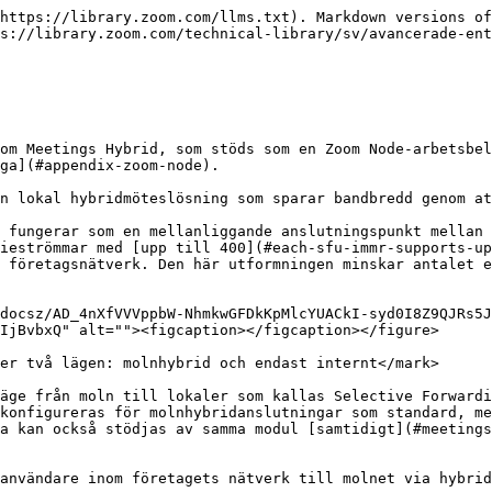
 molnserver för data och åtgärder under mötet, som att starta en molninspelning eller uppdatera deltagarlistan.

{% hint style="danger" %}
**Varning**

Klientenheter **måste** ha proxy- eller standardruttåtkomst till internet som kan nå Zoom-molntjänster. HTTPS-proxy stöds, men enheter utan åtkomst kan inte ansluta till möten.
{% endhint %}

#### <mark style="color:blå;">Läget endast internt ansluter användare till ett lokalt möte och tillåter inte deltagare utanför nätverket att gå med</mark>

När ett möte schemaläggs som endast internt fungerar hybridmodulen som en intern multimediarouter (iMMR) och multiplexar och omfördelar ett mötes ljud-, video- och skärmdelning-media mellan användare inom företagsnätverket. Dessa möten är isolerade till företagsnätverket och **kan inte** ansluta eller kaskadkoppla till molnmötesservrar eller tjänster, vilket förhindrar att deltagare eller tjänster från externa nätverk, såsom molninspelning, ansluter till mötet.

<figure><img src="https://lh7-rt.googleusercontent.com/docsz/AD_4nXfKz6ul7kIwWkfMyYF8vjUPA8kZ_oVR-iGTGyojShz0rDy-rnq7VW6AZ4SRV6haB6NkDLwyd6UusHp8dK_Lkym7QM-5jQnAXdPxV3OoMxdwpKvaROL9QRlnCoCFHJ0nLRsjgUx9Gw?key=Z3rnkTkRPWE0oHdIjBvbxQ" alt=""><figcaption></figcaption></figure>

<mark style="color:blå;">**Möten som endast är interna dirigerar både signalerings- och medieanslutningar via hybridmodulen**</mark>

Till skillnad från molnhybridmodellen dirigerar möten som endast är interna både media *och* signalering inom nätverket till hybridmodulen. Detta skapar en fullständig lokal mötestyp, utan möjlighet till externa anslutningar.

<mark style="color:blå;">**Medarbetare utanför företagsnätverket kan gå med i möten som endast är interna via VPN**</mark>

Medarbetare utanför företagsnätverket kan gå med i möten som endast är interna när de är anslutna till ett VPN, om VPN-servern kan kommunicera med hybridmodulen över företagsnätverket. Användare **måste** måste vara inloggade på företagets Zoom-konto för att gå med.

En distansmedarbetare är till exempel ansluten till företagets VPN från sitt hemnätverk utan delad tunnel. Så länge användaren är inloggad på företagets Zoom-konto och den anslutna VPN-servern kan kommunicera med hybridmodulen inom företagsnätverket kan distansanvändaren ansluta till ett möte som endast är internt på distans.

#### <mark style="color:blå;">Meetings Hybrid kan samtidigt stödja molnhybridmöten och möten som endast är interna</mark>

Meetings Hybrid kan samtidigt stödja molnhybridmöten och möten som endast är interna, vilket eliminerar behovet av separata distributioner för varje användningsfall.

Ett företag har till exempel en hybridmodul distribuerad inom sitt nätverk, med 400 anslutna användare. I detta scenario kan 200 användare ansluta till molnhybridmöten, medan de återstående 200 användarna är anslutna till möten som endast är interna. För varje ansluten mötestyp följer Meetings Hybrid-modulen den avsedda anslutningsdirigeringen: molnhybridmöten dirigerar media via modulen och signalering till molnet; möten som endast är interna dirigerar både media och signalering exklusivt lokalt.

#### <mark style="color:blå;">Zoom Meetings Hybrid behåller all media lokalt om inga externa deltagare är närvarande och alla användare är anslutna till samma hybridmodul</mark>

Om användare är anslutna till ett möte med molnhybrid aktiverad via samma Meetings Hybrid-modul, men inga externa delt