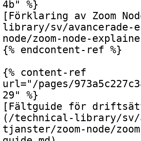
4b" %}

[Förklaring av Zoom Nod
library/sv/avancerade-e
node/zoom-node-explaine
{% endcontent-ref %}

{% content-ref 
url="/pages/973a5c227c3
29" %}

[Fältguide för driftsät
(/technical-library/sv/
tjanster/zoom-node/zoom
guide.md)
