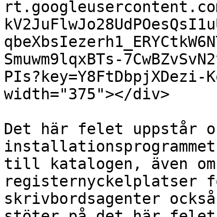
rt.googleusercontent.co
kV2JuFlwJo28UdPOesQsI1u
qbeXbsIezerh1_ERYCtkW6N
Smuwm9lqxBTs-7CwBZvSvN2
PIs?key=Y8FtDbpjXDezi-K
width="375"></div>

Det här felet uppstår o
installationsprogrammet
till katalogen, även om
registernyckelplatser f
skrivbordsagenter också
stöter på det här felet