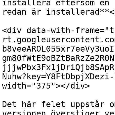
installera eftersom en 
redan är installerad**<
<div data-with-frame="t
rt.googleusercontent.co
b8veeAROL055xr7eeVy3uoI
gm80fWtE9oBZtBaRzZe2R0N
jjjwPbx3Fx1jDriQjb8SApR
Nuhw?key=Y8FtDbpjXDezi-
width="375"></div>

Det här felet uppstår o
versionen överstiger ve