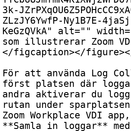
3k-JZrPXqOU6Z5POHcCC9xA
ZLzJY6YwfP-Ny1B7E-4jaSj
KeGzQVkA" alt="" width=
som illustrerar Zoom VD
</figcaption></figure><
För att använda Log Col
först platsen där logga
andra aktiverar du logg
rutan under sparplatsen
Zoom Workplace VDI app,
**Samla in loggar** med