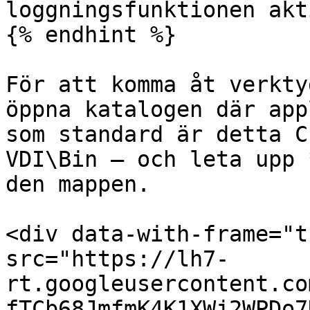
loggningsfunktionen akt
{% endhint %}

För att komma åt verkty
öppna katalogen där app
som standard är detta C
VDI\Bin — och leta upp 
den mappen.

<div data-with-frame="t
src="https://lh7-
rt.googleusercontent.co
fTCb68JmfmK4K1XWj2WPDo7