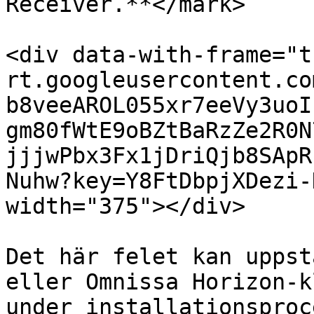
Receiver.**</mark>

<div data-with-frame="t
rt.googleusercontent.co
b8veeAROL055xr7eeVy3uoI
gm80fWtE9oBZtBaRzZe2R0N
jjjwPbx3Fx1jDriQjb8SApR
Nuhw?key=Y8FtDbpjXDezi-
width="375"></div>

Det här felet kan uppst
eller Omnissa Horizon-k
under installationsproc