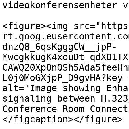
videokonferensenheter v
<figure><img src="https
rt.googleusercontent.co
dnzQ8_6qsKgggCW__jpP-
MwcgkkugK4xouDt_qdXO1TX
CAWQ20XpQnQSh5Ada5feeHn
L0j0MoGXjpP_D9gvHA?key=
alt="Image showing Enha
signaling between H.323
Conference Room Connect
</figcaption></figure>
