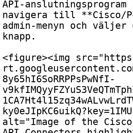
API-anslutningsprogram 
navigera till **Cisco/P
admin-menyn och väljer 
knapp.

<figure><img src="https
rt.googleusercontent.co
8y65hI6SoRRPPsPwNfI-
v9kfIMQyyFZYuS3VeQTmTph
1CA7Ht4l15zq34wALvwLrdT
ky0eJIpKC6uikQ?key=1IMU
alt="Image of the Cisco
API Connectors highligh