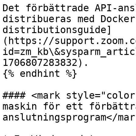
Det förbättrade API-ans
distribueras med Docker
distributionsguide]
(https://support.zoom.c
id=zm_kb\&sysparm_artic
1706807283832).

{% endhint %}

#### <mark style="color
maskin för ett förbättr
anslutningsprogram</mark