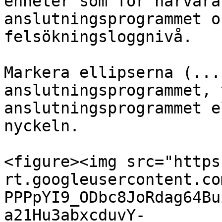
enheter som för närvara
anslutningsprogrammet o
felsökningsloggnivå.

Markera ellipserna (...
anslutningsprogrammet, 
anslutningsprogrammet e
nyckeln.

<figure><img src="https
rt.googleusercontent.co
PPPpYI9_ODbc8JoRdag64Bu
a21Hu3abxcduvY-