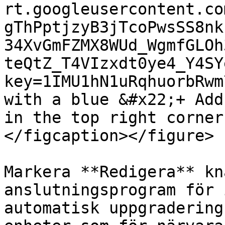
rt.googleusercontent.co
gThPptjzyB3jTcoPwsSS8nk
34XvGmFZMX8WUd_WgmfGLOh
teQtZ_T4VIzxdt0ye4_Y4SY
key=1IMU1hN1uRqhuorbRwm
with a blue &#x22;+ Add
in the top right corner
</figcaption></figure>

Markera **Redigera** kn
anslutningsprogram för 
automatisk uppgradering