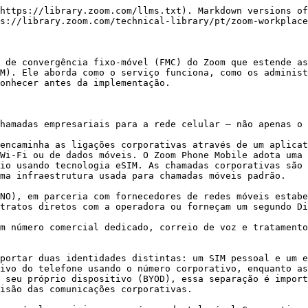
 dispositivos Samsung Galaxy com Android 13 ou 14. Todos os dispositivos suportados devem estar desbloqueados pela operadora antes da implementação.

## Como o Zoom Phone Mobile funciona

#### <mark style="color:azul;">O portal de administração Zoom, o discador nativo e o aplicativo Zoom Workplace trabalham em conjunto para proporcionar uma experiência móvel unificada</mark>

O Zoom Phone Mobile não é um serviço autónomo — é uma extensão da plataforma empresarial Zoom Phone. O número Corporativo, o correio de voz, as regras de tratamento da chamada, a presença e a gravação de chamada são todos geridos centralmente através do portal de administração Zoom. Os utilizadores acedem a funcionalidades avançadas através do aplicativo Zoom Workplace, enquanto as ligações do dia a dia fluem naturalmente pelo discador nativo do telefone.

| **Camada**                   | **O que ele gerencia**                                                                          |
| ---------------------------- | ----------------------------------------------------------------------------------------------- |
| Discador nativo              | Chamadas de voz de nível de operadora na rede celular através do discador integrado do telefone |
| Aplicativo Zoom Workplace    | Correio de voz, presença, transferência de chamadas, gravação e tratamento avançado da chamada  |
| Portal de administração Zoom | Gestão centralizada de eSIM, provisionamento, controlo de roaming e relatórios de utilização    |

#### <mark style="color:azul;">Zoom Phone Mobile funciona através do discador nativo mesmo quando o aplicativo Zoom Workplace não está instalado ou em execução</mark>

Os usuários podem fazer e receber chamadas corporativas através do discador nativo do Dispositivo sem o aplicativo Zoom instalado ou Ativo. O aplicativo Zoom Workplace é recomendado para acessar o correio de voz, o histórico de chamadas, a presença e as Configurações, mas não é necessário para o uso básico de ligar.

## Capacidades administrativas

#### <mark style="color:azul;">Administradores Atribuir pacotes eSIM aos usuários diretamente do Portal web do Zoom — sem necessidade de manuseio manual do SIM ou coordenação com a operadora</mark>

Quando uma licença Zoom Phone Mobile é atribuída, o sistema cria automaticamente pontos de extremidade de Dispositivo móvel para o usuário, gera as credenciais eSIM e envia um e-mail de ativação contendo um código QR. O Painel de gerenciamento de eSIM fornece uma visão em tempo real de cada Pacote em toda a Organização — usuário, Pacote atribuído, número de telefone e status do eSIM, tudo de relance.

#### <mark style="color:azul;">Duas configurações de licença estão Disponível para corresponder a diferentes perfis de usuário</mark>

As licenças móveis do Zoom Phone são oferecidas em duas configurações: Linha principal (recomendada para usuários que usarão o eSIM como seu principal SIM de trabalho) e Linha secundária (desenhada para usuários Traga seu próprio dispositivo (BYOD) que desejam uma linha Corporativo dedicada ao lado do SIM pessoal). As organizações podem implantar uma combinação das duas opções para diferentes usuários na mesma conta.

| Tipo de linha SIM        | Linha principal                                           | Linha secundária (DSDS)                                                                |
| ------------------------ | --------------------------------