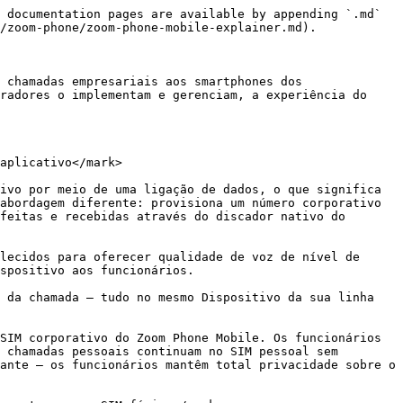
------------------------- | -------------------------------------------------------------------------------------- |
| Dados de alta velocidade | 50 GB, depois reduzido para 500 Kbps                      | 2 GB, depois reduzido para 500 Kbps                                                    |
| Ponto de acesso móvel    | Até 20 GB (dentro da franquia de dados)                   | Não suportado                                                                          |
| Voz nacional e SMS       | Incluído                                                  | Incluído                                                                               |
| Número móvel eSIM        | Incluído                                                  | Incluído                                                                               |
| Melhor para              | Utilizadores avançados; Dispositivo de trabalho principal | Traga seu próprio dispositivo (BYOD); segunda linha corporativa em Dispositivo pessoal |

{% hint style="danger" %}
**Aviso**

A configuração do SIM no Dispositivo deve corresponder ao tipo de licença emitido. Instalar uma licença de linha secundária no slot SIM principal — ou vice-versa — viola a Política de Uso Justo Aceitável e resultará na suspensão automática da conectividade de dados até que seja corrigido. O tipo de licença é comunicado no e-mail de ativação do usuário.
{% endhint %}

#### <mark style="color:azul;">Os administradores mantêm controlo total sobre o ciclo de vida do eSIM ao longo de toda a permanência de um Funcionário.</mark>

O portal de gestão de eSIM suporta três ações principais do ciclo de vida que os administradores podem realizar a qualquer momento:

* **Emitir novo eSIM:** Usado quando um Dispositivo é perdido ou roubado, ou quando é necessária uma nova emissão devido a uma falha na instalação. O eSIM anterior é desativado imediatamente, impedindo o uso não autorizado do número corporativo.
* **Desativar / Habilitar:** Suspender ou restaurar temporariamente o serviço eSIM de um usuário sem excluir o Pacote — útil durante fluxos de desativação ou investigações de Dispositivo.
* **Ver detalhes de roaming:** Monitore as janelas de roaming ativas e históricas de cada usuário, incluindo os dias consumidos e a exposição ao Faturamento, com a opção de editar ou encerrar períodos de roaming ativos.

### Roaming

#### <mark style="color:azul;">O roaming internacional está desativado por padrão, protegendo as organizações de cobranças inesperadas</mark>

Os administradores podem Habilitar o roaming para usuários individuais com base em um intervalo de datas por meio do portal de gerenciamento de eSIM. O Zoom Phone Mobile usa um modelo Day Pass: cada passe fornece 1 GB de dados além da franquia padrão de voz e mensagem do usuário, cobrindo mais de 100 países e territórios na Europa, América do Norte, América Latina, Ásia-Pacífico, Oriente Médio e África.

#### <mark style="color:azul;">O Faturamento está vinculado aos dias reais de roaming consumidos — não à janela administrativa configurada pela TI</mark>

Se uma viagem terminar mais cedo, as cobranças param automaticamente quando o Dispositivo para de Conectando-se a uma rede de roaming. Os administrado