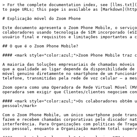
> For the complete documentation index, see [llms.txt](https://library.zoom.com/llms.txt). Markdown versions of documentation pages are available by appending `.md` to page URLs; this page is available as [Markdown](https://library.zoom.com/technical-library/pt/zoom-workplace/zoom-phone/zoom-phone-mobile-explainer.md).

# Explicação móvel do Zoom Phone

Este documento apresenta o Zoom Phone Mobile, o serviço de convergência fixo-móvel (FMC) do Zoom que estende as chamadas empresariais aos smartphones dos colaboradores usando tecnologia de SIM incorporado (eSIM). Ele aborda como o serviço funciona, como os administradores o implementam e gerenciam, a experiência do usuário final e requisitos e limitações importantes a conhecer antes da implementação.

## O que é o Zoom Phone Mobile?

#### <mark style="color:azul;">Zoom Phone Mobile traz chamadas empresariais para a rede celular — não apenas o aplicativo</mark>

A maioria das Soluções empresariais de chamadas móveis encaminha as ligações corporativas através de um aplicativo por meio de uma ligação de dados, o que significa que a qualidade ao ligar depende da disponibilidade de Wi‑Fi ou de dados móveis. O Zoom Phone Mobile adota uma abordagem diferente: provisiona um número corporativo móvel genuíno diretamente no smartphone de um Funcionário usando tecnologia eSIM. As chamadas corporativas são feitas e recebidas através do discador nativo do telefone, transmitidas pela rede de voz celular — a mesma infraestrutura usada para chamadas móveis padrão.

Zoom opera como uma Operadora de Rede Virtual Móvel (MVNO), em parceria com fornecedores de redes móveis estabelecidos para oferecer qualidade de voz de nível de operadora sem exigir que Clientes/clientes negociem contratos diretos com a operadora ou forneçam um segundo Dispositivo aos funcionários.

#### <mark style="color:azul;">Os colaboradores obtêm um número comercial dedicado, correio de voz e tratamento da chamada — tudo no mesmo Dispositivo da sua linha pessoal</mark>

Com o Zoom Phone Mobile, um único smartphone pode transportar duas identidades distintas: um SIM pessoal e um eSIM corporativo do Zoom Phone Mobile. Os funcionários fazem e recebem chamadas corporativas pelo discador nativo do telefone usando o número corporativo, enquanto as chamadas pessoais continuam no SIM pessoal sem interferência. Para Organizações com políticas de Traga seu próprio dispositivo (BYOD), essa separação é importante — os funcionários mantêm total privacidade sobre o uso pessoal, enquanto a Organização mantém total supervisão das comunicações corporativas.

#### <mark style="color:azul;">A tecnologia eSIM torna possível provisionar um número de telemóvel Corporativo sem tocar num SIM físico</mark>

Um SIM incorporado (eSIM) é um chip programável integrado diretamente nos smartphones modernos. Ao contrário de um cartão SIM físico, um eSIM pode ser provisionado remotamente com um novo plano celular — sem necessidade de substituição de hardware. Isso significa que uma organização empresarial pode Atribuir um número móvel corporativo ao Dispositivo existente de um Funcionário, ativar voz e dados de nível de operadora e gerir todo o ciclo de vida centralmente, tudo sem enviar hardware.

Os dispositivos compatíveis incluem iPhone XS e posteriores (recomenda-se iOS 15.4 ou posterior), Google Pixel 7 e posteriores e