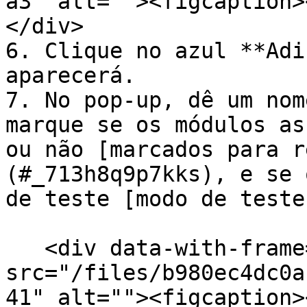
a3" alt=""><figcaption>
</div>

6. Clique no azul **Adi
aparecerá.

7. No pop-up, dê um nom
marque se os módulos as
ou não [marcados para r
(#_713h8q9p7kks), e se 
de teste [modo de teste
   <div data-with-frame="true"><figure><img 
src="/files/b980ec4dc0a
41" alt=""><figcaption>