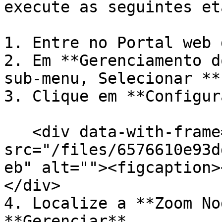
execute as seguintes et
1. Entre no Portal web 
2. Em **Gerenciamento d
sub-menu, Selecionar **
3. Clique em **Configur
   <div data-with-frame="true"><figure><img 
src="/files/6576610e93d
eb" alt=""><figcaption>
</div>

4. Localize a **Zoom No
**Gerenciar**.
