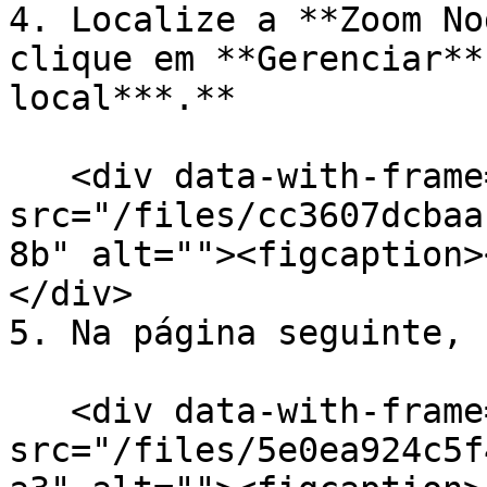
4. Localize a **Zoom No
clique em **Gerenciar**
local***.**

   <div data-with-frame="true"><figure><img 
src="/files/cc3607dcbaa
8b" alt=""><figcaption>
</div>

5. Na página seguinte, 
   <div data-with-frame="true"><figure><img 
src="/files/5e0ea924c5f