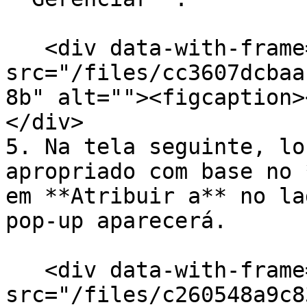
   <div data-with-frame="true"><figure><img 
src="/files/cc3607dcbaa
8b" alt=""><figcaption>
</div>

5. Na tela seguinte, lo
apropriado com base no 
em **Atribuir a** no la
pop-up aparecerá.

   <div data-with-frame="true"><figure><img 
src="/files/c260548a9c8