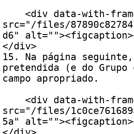
    <div data-with-frame="true"><figure><img 
src="/files/87890c82784
d6" alt=""><figcaption>
</div>

15. Na página seguinte,
pretendida (e do Grupo 
campo apropriado.

    <div data-with-frame="true"><figure><img 
src="/files/1c0ce761689
5a" alt=""><figcaption>
</div>
