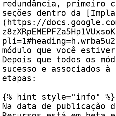
redundância, primeiro c
seções dentro da [Impla
(https://docs.google.co
z8zXRpEMEPFZa5Hp1VUxsoK
pli=1#heading=h.wrba5u2
módulo que você estiver
Depois que todos os mód
sucesso e associados à 
etapas:

{% hint style="info" %}

Na data de publicação d
Recursos está em beta e