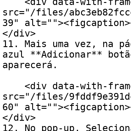
    <div data-with-frame="true"><figure><img 
src="/files/abc3eb82fcc
39" alt=""><figcaption>
</div>

11. Mais uma vez, na pá
azul **Adicionar** botã
aparecerá.

    <div data-with-frame="true"><figure><img 
src="/files/9fddf9e391d
60" alt=""><figcaption>
</div>

12. No pop-up, Selecion