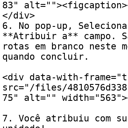
83" alt=""><figcaption>
</div>

6. No pop-up, Seleciona
**Atribuir a** campo. S
rotas em branco neste m
quando concluir.

<div data-with-frame="t
src="/files/4810576d338
75" alt="" width="563">
7. Você atribuiu com su