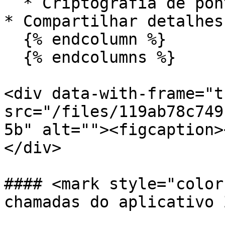
  * Criptografia de ponta a ponta

* Compartilhar detalhes
  {% endcolumn %}

  {% endcolumns %}

<div data-with-frame="t
src="/files/119ab78c749
5b" alt=""><figcaption>
</div>

#### <mark style="color
chamadas do aplicativo 