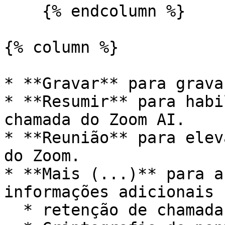
    {% endcolumn %}

{% column %}

* **Gravar** para grava
* **Resumir** para habi
chamada do Zoom AI.

* **Reunião** para elev
do Zoom.

* **Mais (...)** para a
informações adicionais 
  * retenção de chamada
