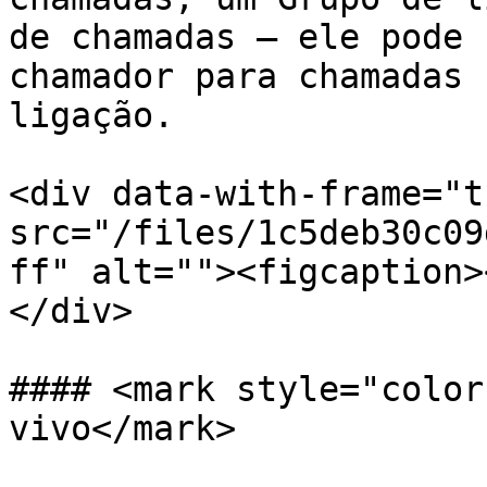
de chamadas — ele pode 
chamador para chamadas 
ligação.

<div data-with-frame="t
src="/files/1c5deb30c09
ff" alt=""><figcaption>
</div>

#### <mark style="color
vivo</mark>
