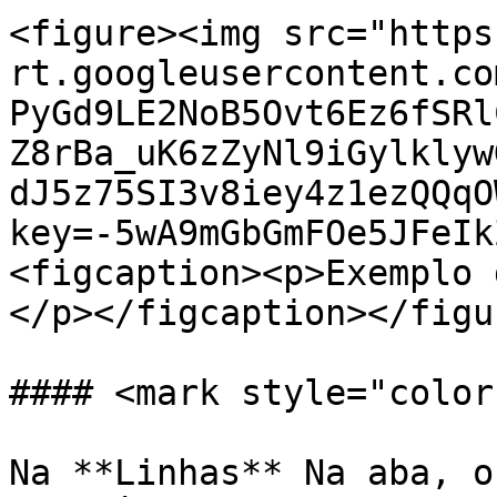
<figure><img src="https
rt.googleusercontent.co
PyGd9LE2NoB5Ovt6Ez6fSRl
Z8rBa_uK6zZyNl9iGylklyw
dJ5z75SI3v8iey4z1ezQQqO
key=-5wA9mGbGmFOe5JFeIk
<figcaption><p>Exemplo 
</p></figcaption></figur
#### <mark style="color
Na **Linhas** Na aba, o