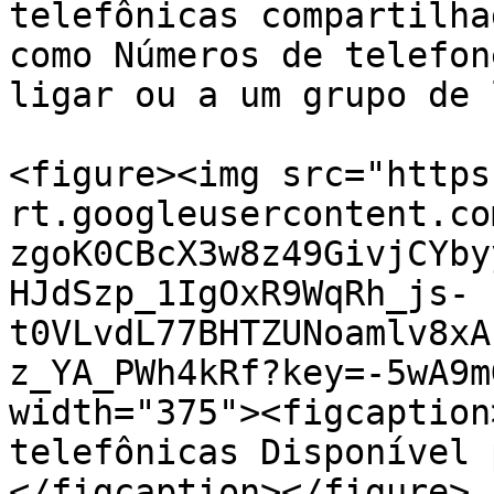
telefônicas compartilha
como Números de telefon
ligar ou a um grupo de 
<figure><img src="https
rt.googleusercontent.co
zgoK0CBcX3w8z49GivjCYby
HJdSzp_1IgOxR9WqRh_js-
t0VLvdL77BHTZUNoamlv8xA
z_YA_PWh4kRf?key=-5wA9m
width="375"><figcaption
telefônicas Disponível 
</figcaption></figure>
