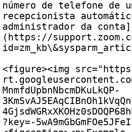
número de telefone de u
recepcionista automátic
administrador da conta]
(https://support.zoom.c
id=zm_kb\&sysparm_artic
<figure><img src="https
rt.googleusercontent.co
MnmfdUpbnNbcmDKuLkQP-
3KmSvAJ5EAqCIBnOh1kVqQn
4GjsdWGRxXKOHz0sDOQP68h
?key=-5wA9mGbGmFOe5JFeI