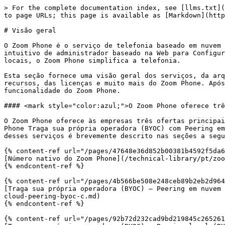
> For the complete documentation index, see [llms.txt](https://library.zoom.com/llms.txt). Markdown versions of documentation pages are available by appending `.md` to page URLs; this page is available as [Markdown](https://library.zoom.com/technical-library/pt/zoom-workplace/zoom-phone/zoom-phone-bluepaper/overview.md).

# Visão geral

O Zoom Phone é o serviço de telefonia baseado em nuvem do Zoom, projetado para atender às necessidades de telefonia de empresas de qualquer porte. Com um menu intuitivo de administrador baseado na Web para Configurações e políticas, além de uma arquitetura de serviço baseada em nuvem que substitui equipamentos legados locais, o Zoom Phone simplifica a telefonia.

Esta seção fornece uma visão geral dos serviços, da arquitetura, do design, dos requisitos de rede, dos padrões de segurança, dos dispositivos compatíveis, dos recursos, das licenças e muito mais do Zoom Phone. Após ler esta seção, você poderá obter uma compreensão de alto nível dos elementos fundamentais de design e da funcionalidade do Zoom Phone.

#### <mark style="color:azul;">O Zoom Phone oferece três ofertas principais de serviço: Nativo, Peering em nuvem BYOC e Peering local BYOC</mark>

O Zoom Phone oferece às empresas três ofertas principais de serviço para atender a diversas necessidades em todo o mundo: **Número nativo do Zoom Phone**, **Zoom Phone Traga sua própria operadora (BYOC) com Peering em nuvem (BYOC-C)**, e **Zoom Phone Traga sua própria operadora (BYOC) com Peering local (BYOC-P)**. Cada um desses serviços é brevemente descrito nas seções a seguir, com um resumo de rede disponível ao final da descrição de cada serviço.

{% content-ref url="/pages/47648e36d852b00381b4592f5da68f7764408199" %}
[Número nativo do Zoom Phone](/technical-library/pt/zoom-workplace/zoom-phone/zoom-phone-bluepaper/overview/zoom-phone-native.md)
{% endcontent-ref %}

{% content-ref url="/pages/4b566be508e248ceb89b2eb2d9646f31b039457e" %}
[Traga sua própria operadora (BYOC) – Peering em nuvem (BYOC-C)](/technical-library/pt/zoom-workplace/zoom-phone/zoom-phone-bluepaper/overview/bring-your-own-carrier-cloud-peering-byoc-c.md)
{% endcontent-ref %}

{% content-ref url="/pages/92b72d232cad9bd219845c26526158ff707ecc25" %}
[Traga sua própria operadora (BYOC) – Peering local (BYOC-P)](/technical-library/pt/zoom-workplace/zoom-phone/zoom-phone-bluepaper/overview/bring-your-own-carrier-premises-peering-byoc-p.md)
{% endcontent-ref %}

#### <mark style="color:azul;">O Zoom Phone foi projetado com uma arquitetura ativo-ativo para confiabilidade e resiliência</mark>

O Zoom Phone usa uma arquitetura ativo-ativo de primeira linha para fornecer um serviço telefônico confiável de nível empresarial. Os detalhes desse design são apresentados nas seções a seguir, com foco em zonas SIP específicas de datacenter e nos datacenters do Zoom em geral.

### Zonas SIP de datacenter do Zoom Phone

Em uma arquitetura ativo-ativo, resiliência e redundância são fundamentais. Cada datacenter do Zoom Phone possui duas zonas SIP idênticas e interconectadas, equipadas com hardware e serviços dedicados para resiliência e sustentabilidade independentes.

Durante as operações normais, um balanceador de carga distribui uniformemente as chamadas entre ambas as zonas SIP em um datacenter. Em cada zona SIP, as chamadas são distribuídas de forma eq