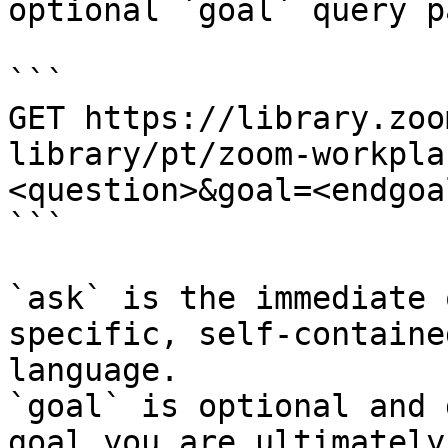
optional `goal` query p
```

GET https://library.zoo
library/pt/zoom-workpla
<question>&goal=<endgoal
```

`ask` is the immediate 
specific, self-containe
language.

`goal` is optional and 
goal you are ultimately