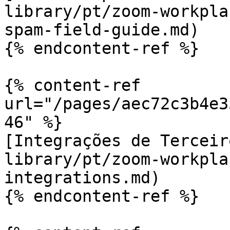
library/pt/zoom-workpla
spam-field-guide.md)

{% endcontent-ref %}

{% content-ref 
url="/pages/aec72c3b4e3
46" %}

[Integrações de Terceir
library/pt/zoom-workpla
integrations.md)

{% endcontent-ref %}
