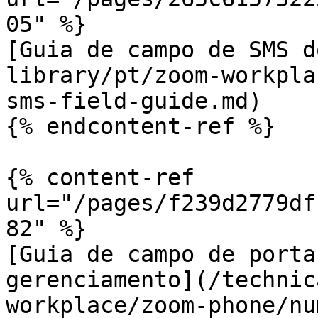
05" %}

[Guia de campo de SMS d
library/pt/zoom-workpla
sms-field-guide.md)

{% endcontent-ref %}

{% content-ref 
url="/pages/f239d2779df
82" %}

[Guia de campo de porta
gerenciamento](/technic
workplace/zoom-phone/nu