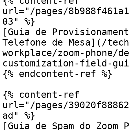
{% content-ref 
url="/pages/8b988f461a1
03" %}

[Guia de Provisionament
Telefone de Mesa](/tech
workplace/zoom-phone/de
customization-field-gui
{% endcontent-ref %}

{% content-ref 
url="/pages/39020f88862
ad" %}

[Guia de Spam do Zoom P