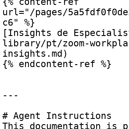
{% content-ref 
url="/pages/5a5fdf0f0de
c6" %}

[Insights de Especialis
library/pt/zoom-workpla
insights.md)

{% endcontent-ref %}

---

# Agent Instructions

This documentation is p