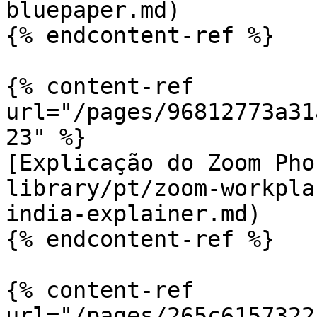
bluepaper.md)

{% endcontent-ref %}

{% content-ref 
url="/pages/96812773a31
23" %}

[Explicação do Zoom Pho
library/pt/zoom-workpla
india-explainer.md)

{% endcontent-ref %}

{% content-ref 
url="/pages/265c6157322