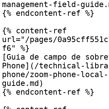
management-field-guide.m
{% endcontent-ref %}

{% content-ref 
url="/pages/0a95cff551c
f6" %}

[Guia de campo de sobre
Phone](/technical-libra
phone/zoom-phone-local-
guide.md)

{% endcontent-ref %}
