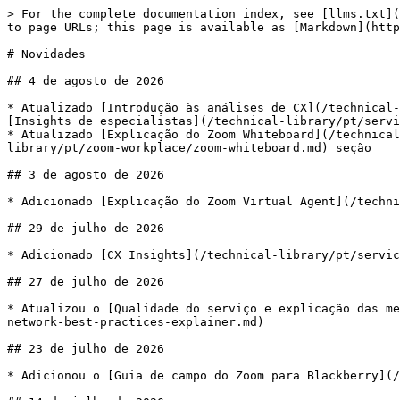
> For the complete documentation index, see [llms.txt](https://library.zoom.com/llms.txt). Markdown versions of documentation pages are available by appending `.md` to page URLs; this page is available as [Markdown](https://library.zoom.com/technical-library/pt/whats-new.md).

# Novidades

## 4 de agosto de 2026

* Atualizado [Introdução às análises de CX](/technical-library/pt/servicos-corporativos/zoom-contact-center/expert-insights/getting-started-with-cx-analytics.md) na [Insights de especialistas](/technical-library/pt/servicos-corporativos/zoom-contact-center/expert-insights.md) seção
* Atualizado [Explicação do Zoom Whiteboard](/technical-library/pt/zoom-workplace/zoom-whiteboard/zoom-whiteboard-explainer.md) na [Zoom Whiteboard](/technical-library/pt/zoom-workplace/zoom-whiteboard.md) seção

## 3 de agosto de 2026

* Adicionado [Explicação do Zoom Virtual Agent](/technical-library/pt/servicos-corporativos/zoom-virtual-agent/zoom-virtual-agent-explainer.md)

## 29 de julho de 2026

* Adicionado [CX Insights](/technical-library/pt/servicos-corporativos/zoom-contact-center/zoom-customer-experience/cx-insights.md)

## 27 de julho de 2026

* Atualizou o [Qualidade do serviço e explicação das melhores práticas de rede](/technical-library/pt/area-do-administrador/network-management/quality-of-service-and-network-best-practices-explainer.md)

## 23 de julho de 2026

* Adicionou o [Guia de campo do Zoom para Blackberry](/technical-library/pt/servicos-empresariais-avancados/device-management/zoom-for-blackberry-field-guide.md)

## 14 de julho de 2026

* Atualizou o [Guia de campo de administração delegada para Parceiros/parceiros](/technical-library/pt/area-do-administrador/account-and-endpoint-management/delegated-administration-for-partners-field-guide.md)

## 30 de junho de 2026

* Atualizado [Ferramentas de Gestão de Desempenho](/technical-library/pt/servicos-corporativos/zoom-quality-management/quality-management-explainer/performance-management-tools.md) e [Percepções](/technical-library/pt/servicos-corporativos/zoom-quality-management/quality-management-explainer/insights.md) na [Explicação sobre Gestão de Qualidade](/technical-library/pt/servicos-corporativos/zoom-quality-management/quality-management-explainer.md)

## 24 de junho de 2026

* Atualizou o [Resolução de Configurações](/technical-library/pt/area-do-administrador/account-and-endpoint-management/new-groups-and-settings-management-experience-explainer/settings-resolution.md) página da [Explicação da nova experiência de gerenciamento de grupos e Configurações](/technical-library/pt/area-do-administrador/account-and-endpoint-management/new-groups-and-settings-management-experience-explainer.md).
* Atualizou o [Conectando Zoom Rooms e/ou salas de conferência de terceiros](/technical-library/pt/area-do-administrador/third-party-integrations/microsoft-365-calendaring-field-guide/connecting-zoom-rooms-and-or-third-party-conference-rooms-with-your-microsoft-365-calendars.md) página da [Guia de campo do calendário do Microsoft 365](/technical-library/pt/area-do-administrador/third-party-integrations/microsoft-365-calendaring-field-guide.md).
* Atualizou o [Visão geral do calendário do Zoom](/technical-library/pt/area-do-administrador/third-party-integrations/zoom-calendaring-integration-explainer/zoom-calendaring-overview.md), [Detalh