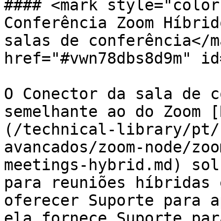
#### <mark style="color
Conferência Zoom Híbrid
salas de conferência</m
href="#vwn78dbs8d9m" id
O Conector da sala de c
semelhante ao do Zoom [
(/technical-library/pt/
avancados/zoom-node/zoo
meetings-hybrid.md) sol
para reuniões híbridas 
oferecer Suporte para a
ela fornece Suporte par